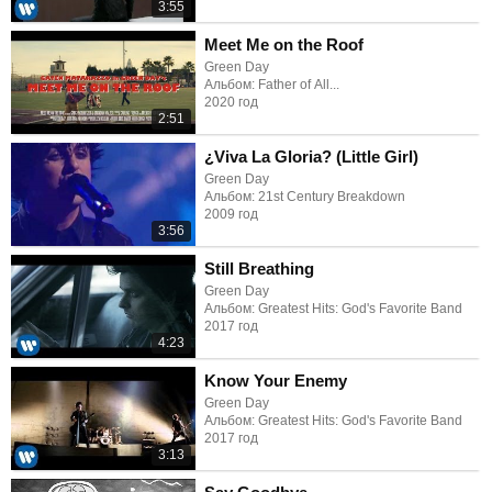
3:55
Meet Me on the Roof
Green Day
Альбом: Father of All...
2020 год
2:51
¿Viva La Gloria? (Little Girl)
Green Day
Альбом: 21st Century Breakdown
2009 год
3:56
Still Breathing
Green Day
Альбом: Greatest Hits: God's Favorite Band
2017 год
4:23
Know Your Enemy
Green Day
Альбом: Greatest Hits: God's Favorite Band
2017 год
3:13