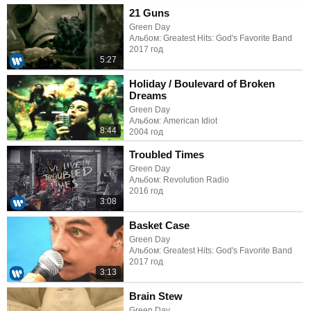
21 Guns
Green Day
Альбом: Greatest Hits: God's Favorite Band
2017 год
5:27
Holiday / Boulevard of Broken
Dreams
Green Day
Альбом: American Idiot
8:44
2004 год
Troubled Times
Green Day
Альбом: Revolution Radio
2016 год
3:08
Basket Case
Green Day
Альбом: Greatest Hits: God's Favorite Band
2017 год
3:13
Brain Stew
Green Day