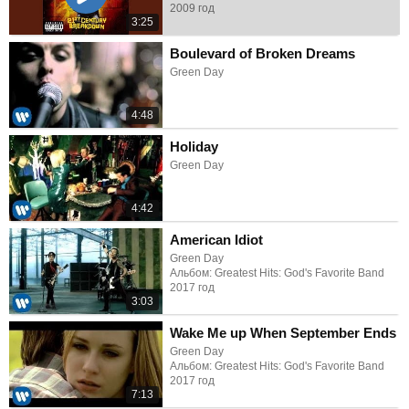
2009 год
3:25
Boulevard of Broken Dreams
Green Day
4:48
Holiday
Green Day
4:42
American Idiot
Green Day
Альбом: Greatest Hits: God's Favorite Band
2017 год
3:03
Wake Me up When September Ends
Green Day
Альбом: Greatest Hits: God's Favorite Band
2017 год
7:13