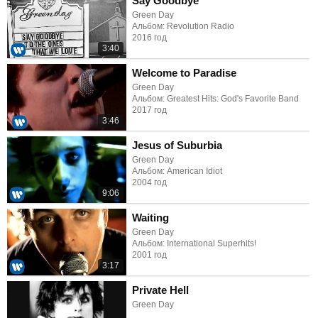
Say Goodbye
Green Day
Альбом: Revolution Radio
2016 год
3:40
Welcome to Paradise
Green Day
Альбом: Greatest Hits: God's Favorite Band
2017 год
3:46
Jesus of Suburbia
Green Day
Альбом: American Idiot
2004 год
9:06
Waiting
Green Day
Альбом: International Superhits!
2001 год
3:17
Private Hell
Green Day