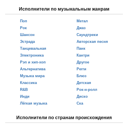
Исполнители по музыкальным жанрам
Поп
Метал
Рок
Джаз
Шансон
Саундтреки
Эстрада
Авторская песня
Танцевальная
Панк
Электроника
Кантри
Рэп и хип-хоп
Другое
Альтернатива
Регги
Музыка мира
Блюз
Классика
Детская
R&B
Рок-н-ролл
Инди
Диско
Лёгкая музыка
Ска
Исполнители по странам происхождения