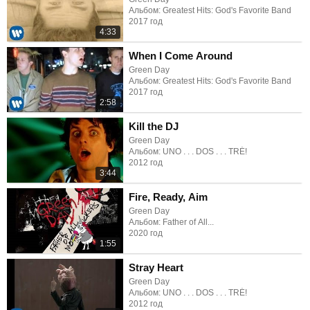
Альбом: Greatest Hits: God's Favorite Band
2017 год
4:33
When I Come Around
Green Day
Альбом: Greatest Hits: God's Favorite Band
2017 год
2:58
Kill the DJ
Green Day
Альбом: UNO . . . DOS . . . TRÉ!
2012 год
3:44
Fire, Ready, Aim
Green Day
Альбом: Father of All...
2020 год
1:55
Stray Heart
Green Day
Альбом: UNO . . . DOS . . . TRÉ!
2012 год