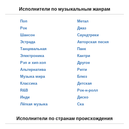
Исполнители по музыкальным жанрам
Поп
Метал
Рок
Джаз
Шансон
Саундтреки
Эстрада
Авторская песня
Танцевальная
Панк
Электроника
Кантри
Рэп и хип-хоп
Другое
Альтернатива
Регги
Музыка мира
Блюз
Классика
Детская
R&B
Рок-н-ролл
Инди
Диско
Лёгкая музыка
Ска
Исполнители по странам происхождения