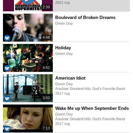
2001 год
2:39
Boulevard of Broken Dreams
Green Day
4:48
Holiday
Green Day
4:42
American Idiot
Green Day
Альбом: Greatest Hits: God's Favorite Band
2017 год
3:03
Wake Me up When September Ends
Green Day
Альбом: Greatest Hits: God's Favorite Band
2017 год
7:13