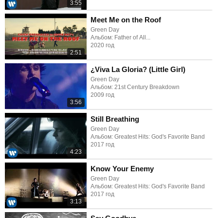
3:55
Meet Me on the Roof
Green Day
Альбом: Father of All...
2020 год
2:51
¿Viva La Gloria? (Little Girl)
Green Day
Альбом: 21st Century Breakdown
2009 год
3:56
Still Breathing
Green Day
Альбом: Greatest Hits: God's Favorite Band
2017 год
4:23
Know Your Enemy
Green Day
Альбом: Greatest Hits: God's Favorite Band
2017 год
3:13