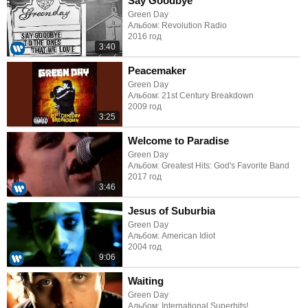
Say Goodbye
Green Day
Альбом: Revolution Radio
2016 год
3:40
Peacemaker
Green Day
Альбом: 21st Century Breakdown
2009 год
3:25
Welcome to Paradise
Green Day
Альбом: Greatest Hits: God's Favorite Band
2017 год
3:46
Jesus of Suburbia
Green Day
Альбом: American Idiot
2004 год
9:06
Waiting
Green Day
Альбом: International Superhits!