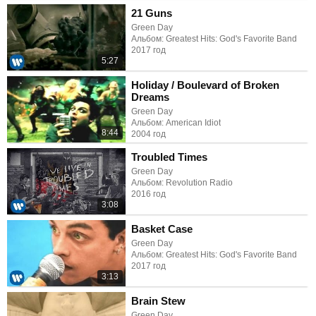
21 Guns
Green Day
Альбом: Greatest Hits: God's Favorite Band
2017 год
5:27
Holiday / Boulevard of Broken
Dreams
Green Day
Альбом: American Idiot
8:44
2004 год
Troubled Times
Green Day
Альбом: Revolution Radio
2016 год
3:08
Basket Case
Green Day
Альбом: Greatest Hits: God's Favorite Band
2017 год
3:13
Brain Stew
Green Day