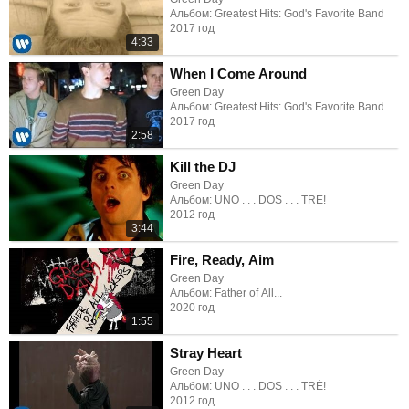
Альбом: Greatest Hits: God's Favorite Band
2017 год
4:33
When I Come Around
Green Day
Альбом: Greatest Hits: God's Favorite Band
2017 год
2:58
Kill the DJ
Green Day
Альбом: UNO . . . DOS . . . TRÉ!
2012 год
3:44
Fire, Ready, Aim
Green Day
Альбом: Father of All...
2020 год
1:55
Stray Heart
Green Day
Альбом: UNO . . . DOS . . . TRÉ!
2012 год