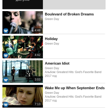
2:50
Boulevard of Broken Dreams
Green Day
4:48
Holiday
Green Day
4:42
American Idiot
Green Day
Альбом: Greatest Hits: God's Favorite Band
2017 год
3:03
Wake Me up When September Ends
Green Day
Альбом: Greatest Hits: God's Favorite Band
2017 год
7:13