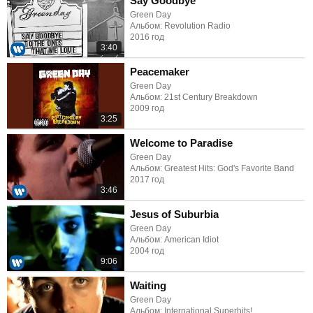
Say Goodbye
Green Day
Альбом: Revolution Radio
2016 год
3:40
Peacemaker
Green Day
Альбом: 21st Century Breakdown
2009 год
3:25
Welcome to Paradise
Green Day
Альбом: Greatest Hits: God's Favorite Band
2017 год
3:46
Jesus of Suburbia
Green Day
Альбом: American Idiot
2004 год
9:06
Waiting
Green Day
Альбом: International Superhits!