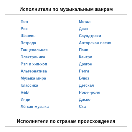
Исполнители по музыкальным жанрам
Поп
Метал
Рок
Джаз
Шансон
Саундтреки
Эстрада
Авторская песня
Танцевальная
Панк
Электроника
Кантри
Рэп и хип-хоп
Другое
Альтернатива
Регги
Музыка мира
Блюз
Классика
Детская
R&B
Рок-н-ролл
Инди
Диско
Лёгкая музыка
Ска
Исполнители по странам происхождения