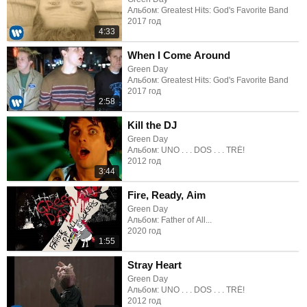
Альбом: Greatest Hits: God's Favorite Band
2017 год
4:33
When I Come Around
Green Day
Альбом: Greatest Hits: God's Favorite Band
2017 год
2:58
Kill the DJ
Green Day
Альбом: UNO . . . DOS . . . TRÉ!
2012 год
3:44
Fire, Ready, Aim
Green Day
Альбом: Father of All...
2020 год
1:55
Stray Heart
Green Day
Альбом: UNO . . . DOS . . . TRÉ!
2012 год