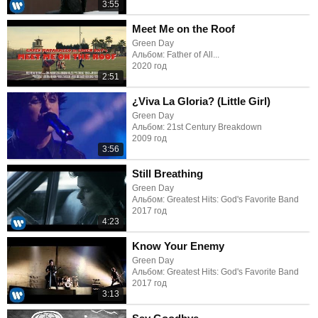
3:55
Meet Me on the Roof
Green Day
Альбом: Father of All...
2020 год
2:51
¿Viva La Gloria? (Little Girl)
Green Day
Альбом: 21st Century Breakdown
2009 год
3:56
Still Breathing
Green Day
Альбом: Greatest Hits: God's Favorite Band
2017 год
4:23
Know Your Enemy
Green Day
Альбом: Greatest Hits: God's Favorite Band
2017 год
3:13