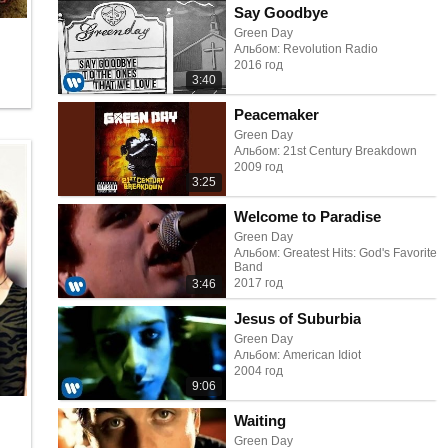
Say Goodbye
Green Day
Альбом: Revolution Radio
2016 год
3:40
Peacemaker
Green Day
Альбом: 21st Century Breakdown
2009 год
3:25
Welcome to Paradise
Green Day
Альбом: Greatest Hits: God's Favorite
Band
2017 год
3:46
Jesus of Suburbia
Green Day
Альбом: American Idiot
2004 год
9:06
Waiting
Green Day