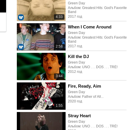
Green Day
Альбом: Greatest Hits: God's Favorite
Band
2017 год
4:33
When I Come Around
Green Day
Альбом: Greatest Hits: God's Favorite
Band
2017 год
2:58
Kill the DJ
Green Day
Альбом: UNO . . . DOS . . . TRÉ!
2012 год
3:44
Fire, Ready, Aim
Green Day
Альбом: Father of All...
2020 год
1:55
Stray Heart
Green Day
Альбом: UNO . . . DOS . . . TRÉ!