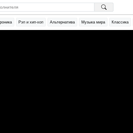
роника
Рэп и хип-хоп
Альтернатива
Музыка мира
Классика