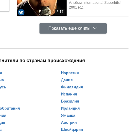
Альбом: International Superhits!
2001 год
3:17
Показать ещё клипы
лнители по странам происхождения
я
Норвегия
на
Дания
усь
Финляндия
Испания
Бразилия
обритания
Ирландия
ния
Ямайка
ция
Австрия
а
Швейцария