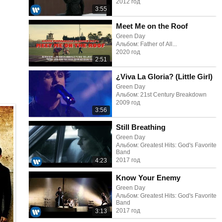
2012 год
3:55
Meet Me on the Roof
Green Day
Альбом: Father of All...
2020 год
2:51
¿Viva La Gloria? (Little Girl)
Green Day
Альбом: 21st Century Breakdown
2009 год
3:56
Still Breathing
Green Day
Альбом: Greatest Hits: God's Favorite
Band
2017 год
4:23
Know Your Enemy
Green Day
Альбом: Greatest Hits: God's Favorite
Band
2017 год
3:13