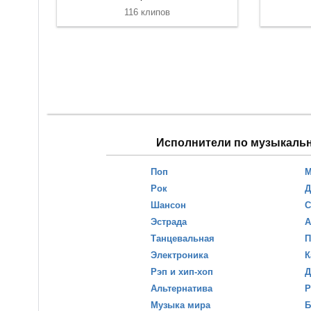
116 клипов
Исполнители по музыкаль
Поп
М
Рок
Д
Шансон
С
Эстрада
А
Танцевальная
П
Электроника
К
Рэп и хип-хоп
Д
Альтернатива
Р
Музыка мира
Б