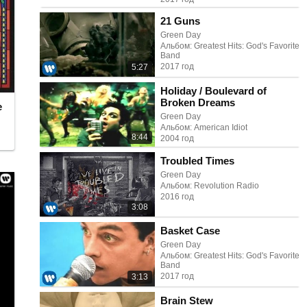
21 Guns
Green Day
Альбом: Greatest Hits: God's Favorite
Band
2017 год
5:27
Holiday / Boulevard of
Broken Dreams
e
Green Day
Альбом: American Idiot
8:44
2004 год
Troubled Times
Green Day
Альбом: Revolution Radio
2016 год
3:08
Basket Case
Green Day
Альбом: Greatest Hits: God's Favorite
Band
2017 год
3:13
Brain Stew