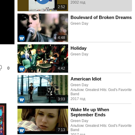
2002 год
2:52
Boulevard of Broken Dreams
Green Day
4:48
Holiday
Green Day
0
4:42
American Idiot
Green Day
Альбом: Greatest Hits: God's Favorite
Band
2017 год
3:03
Wake Me up When
September Ends
Green Day
Альбом: Greatest Hits: God's Favorite
7:13
Band
2017 год