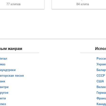
77 клипов
84 клипа
ным жанрам
Испо
етал
Росси
жаз
Украи
аундтреки
Белар
вторская песня
СССР
анк
США
антри
Велик
ругое
Герма
егги
Фран
люз
Канад