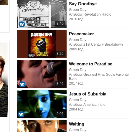
Say Goodbye
Green Day
Альбом: Revolution Radio
2016 год
3:40
Peacemaker
Green Day
Альбом: 21st Century Breakdown
2009 год
3:25
Welcome to Paradise
Green Day
Альбом: Greatest Hits: God's Favorite
Band
2017 год
3:46
Jesus of Suburbia
Green Day
Альбом: American Idiot
2004 год
9:06
Waiting
Green Day