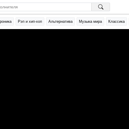
роника
Рэп и хип-хоп
Альтернатива
Музыка мира
Классика