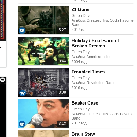
21 Guns
Green Day
Альбом: Greatest Hits: God's Favorite
Band
2017 год
5:27
Holiday / Boulevard of
Broken Dreams
e
Green Day
Альбом: American Idiot
8:44
2004 год
Troubled Times
Green Day
Альбом: Revolution Radio
2016 год
3:08
Basket Case
Green Day
Альбом: Greatest Hits: God's Favorite
Band
2017 год
3:13
Brain Stew