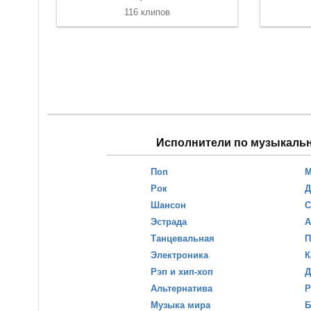
116 клипов
Исполнители по музыкаль
Поп
М
Рок
Д
Шансон
С
Эстрада
А
Танцевальная
П
Электроника
К
Рэп и хип-хоп
Д
Альтернатива
Р
Музыка мира
Б