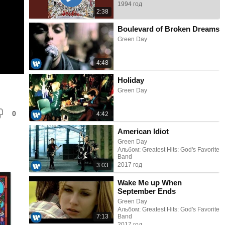
1994 год
2:38
Boulevard of Broken Dreams
Green Day
4:48
Holiday
Green Day
0
4:42
American Idiot
Green Day
Альбом: Greatest Hits: God's Favorite
Band
2017 год
3:03
Wake Me up When
September Ends
Green Day
Альбом: Greatest Hits: God's Favorite
7:13
Band
2017 год