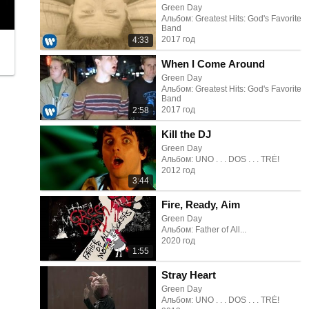
Green Day
Альбом: Greatest Hits: God's Favorite
Band
2017 год
4:33
When I Come Around
Green Day
Альбом: Greatest Hits: God's Favorite
Band
2017 год
2:58
Kill the DJ
Green Day
Альбом: UNO . . . DOS . . . TRÉ!
2012 год
3:44
Fire, Ready, Aim
Green Day
Альбом: Father of All...
2020 год
1:55
Stray Heart
Green Day
Альбом: UNO . . . DOS . . . TRÉ!