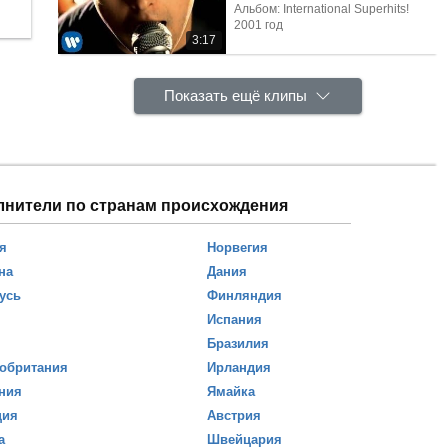
Альбом: International Superhits!
2001 год
3:17
Показать ещё клипы
лнители по странам происхождения
я
Норвегия
на
Дания
усь
Финляндия
Испания
Бразилия
обритания
Ирландия
ния
Ямайка
ция
Австрия
а
Швейцария