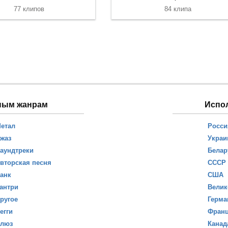
77 клипов
84 клипа
ным жанрам
Испо
етал
Росси
жаз
Украи
аундтреки
Белар
вторская песня
СССР
анк
США
антри
Велик
ругое
Герма
егги
Фран
люз
Канад