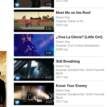
2012 год
3:55
Meet Me on the Roof
Green Day
Альбом: Father of All...
2020 год
2:51
¿Viva La Gloria? (Little Girl)
Green Day
Альбом: 21st Century Breakdown
2009 год
3:56
Still Breathing
Green Day
Альбом: Greatest Hits: God's Favorite
Band
2017 год
4:23
Know Your Enemy
Green Day
Альбом: Greatest Hits: God's Favorite
Band
2017 год
3:13