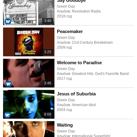
Say Goodbye
Green Day
Альбом: Revolution Radio
2016 год
3:40
Peacemaker
Green Day
Альбом: 21st Century Breakdown
2009 год
3:25
Welcome to Paradise
Green Day
Альбом: Greatest Hits: God's Favorite Band
2017 год
3:46
Jesus of Suburbia
Green Day
Альбом: American Idiot
2004 год
9:06
Waiting
Green Day
Альбом: International Superhits!