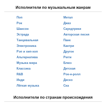
Исполнители по музыкальным жанрам
Поп
Метал
Рок
Джаз
Шансон
Саундтреки
Эстрада
Авторская песня
Танцевальная
Панк
Электроника
Кантри
Рэп и хип-хоп
Другое
Альтернатива
Регги
Музыка мира
Блюз
Классика
Детская
R&B
Рок-н-ролл
Инди
Диско
Лёгкая музыка
Ска
Исполнители по странам происхождения