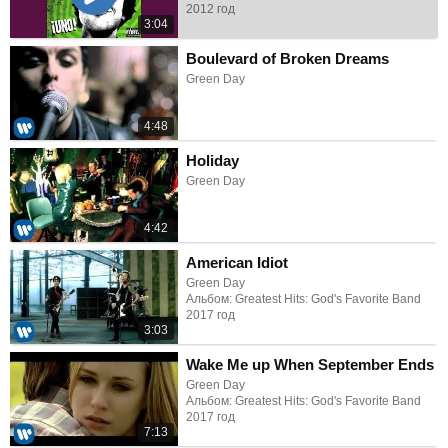
2012 год
3:04
Boulevard of Broken Dreams
Green Day
4:48
Holiday
Green Day
4:42
American Idiot
Green Day
Альбом: Greatest Hits: God's Favorite Band
2017 год
3:03
Wake Me up When September Ends
Green Day
Альбом: Greatest Hits: God's Favorite Band
2017 год
7:13