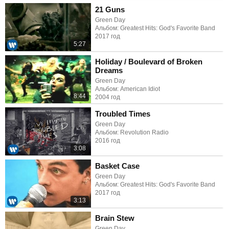
21 Guns
Green Day
Альбом: Greatest Hits: God's Favorite Band
2017 год
5:27
Holiday / Boulevard of Broken
Dreams
Green Day
Альбом: American Idiot
8:44
2004 год
Troubled Times
Green Day
Альбом: Revolution Radio
2016 год
3:08
Basket Case
Green Day
Альбом: Greatest Hits: God's Favorite Band
2017 год
3:13
Brain Stew
Green Day