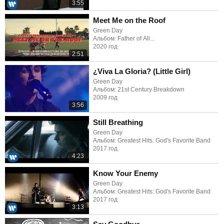
3:55
Meet Me on the Roof
Green Day
Альбом: Father of All...
2020 год
2:51
¿Viva La Gloria? (Little Girl)
Green Day
Альбом: 21st Century Breakdown
2009 год
3:56
Still Breathing
Green Day
Альбом: Greatest Hits: God's Favorite Band
2017 год
4:23
Know Your Enemy
Green Day
Альбом: Greatest Hits: God's Favorite Band
2017 год
3:13