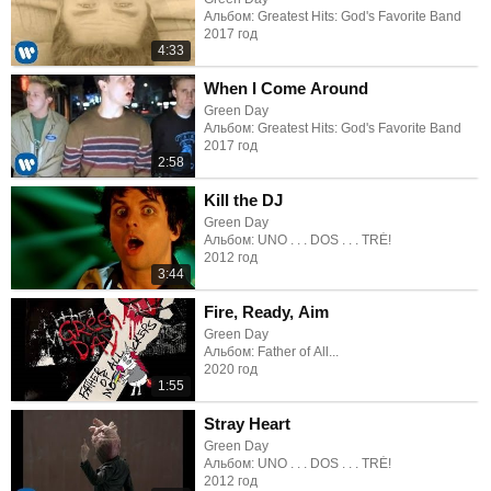
Альбом: Greatest Hits: God's Favorite Band
2017 год
4:33
When I Come Around
Green Day
Альбом: Greatest Hits: God's Favorite Band
2017 год
2:58
Kill the DJ
Green Day
Альбом: UNO . . . DOS . . . TRÉ!
2012 год
3:44
Fire, Ready, Aim
Green Day
Альбом: Father of All...
2020 год
1:55
Stray Heart
Green Day
Альбом: UNO . . . DOS . . . TRÉ!
2012 год