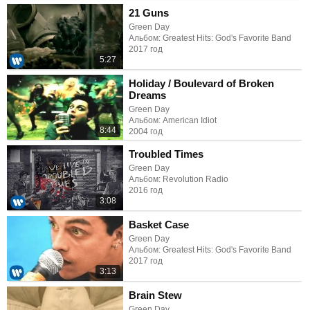
21 Guns
Green Day
Альбом: Greatest Hits: God's Favorite Band
2017 год
5:27
Holiday / Boulevard of Broken
Dreams
Green Day
Альбом: American Idiot
8:44
2004 год
Troubled Times
Green Day
Альбом: Revolution Radio
2016 год
3:08
Basket Case
Green Day
Альбом: Greatest Hits: God's Favorite Band
2017 год
3:13
Brain Stew
Green Day