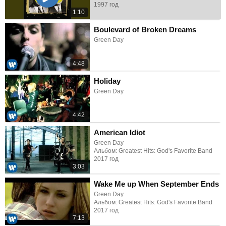
1997 год
1:10
Boulevard of Broken Dreams
Green Day
4:48
Holiday
Green Day
4:42
American Idiot
Green Day
Альбом: Greatest Hits: God's Favorite Band
2017 год
3:03
Wake Me up When September Ends
Green Day
Альбом: Greatest Hits: God's Favorite Band
2017 год
7:13