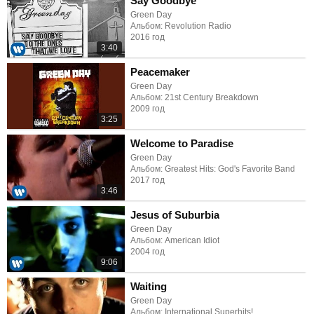
Say Goodbye
Green Day
Альбом: Revolution Radio
2016 год
3:40
Peacemaker
Green Day
Альбом: 21st Century Breakdown
2009 год
3:25
Welcome to Paradise
Green Day
Альбом: Greatest Hits: God's Favorite Band
2017 год
3:46
Jesus of Suburbia
Green Day
Альбом: American Idiot
2004 год
9:06
Waiting
Green Day
Альбом: International Superhits!