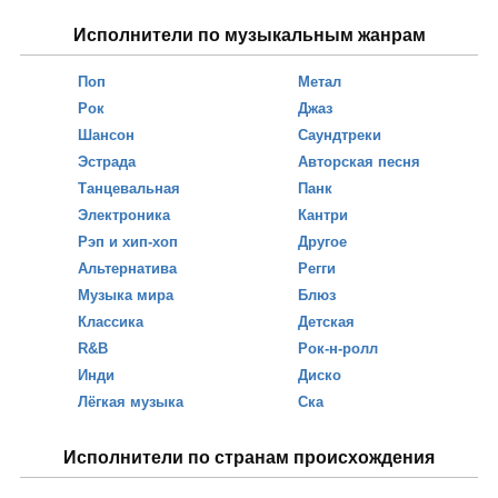
Исполнители по музыкальным жанрам
Поп
Метал
Рок
Джаз
Шансон
Саундтреки
Эстрада
Авторская песня
Танцевальная
Панк
Электроника
Кантри
Рэп и хип-хоп
Другое
Альтернатива
Регги
Музыка мира
Блюз
Классика
Детская
R&B
Рок-н-ролл
Инди
Диско
Лёгкая музыка
Ска
Исполнители по странам происхождения