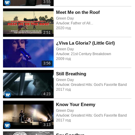
3:55
Meet Me on the Roof
Green Day
Альбом: Father of All...
2020 год
2:51
¿Viva La Gloria? (Little Girl)
Green Day
Альбом: 21st Century Breakdown
2009 год
3:56
Still Breathing
Green Day
Альбом: Greatest Hits: God's Favorite Band
2017 год
4:23
Know Your Enemy
Green Day
Альбом: Greatest Hits: God's Favorite Band
2017 год
3:13