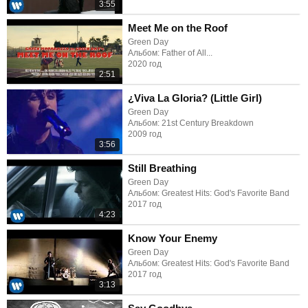
3:55
Meet Me on the Roof
Green Day
Альбом: Father of All...
2020 год
2:51
¿Viva La Gloria? (Little Girl)
Green Day
Альбом: 21st Century Breakdown
2009 год
3:56
Still Breathing
Green Day
Альбом: Greatest Hits: God's Favorite Band
2017 год
4:23
Know Your Enemy
Green Day
Альбом: Greatest Hits: God's Favorite Band
2017 год
3:13