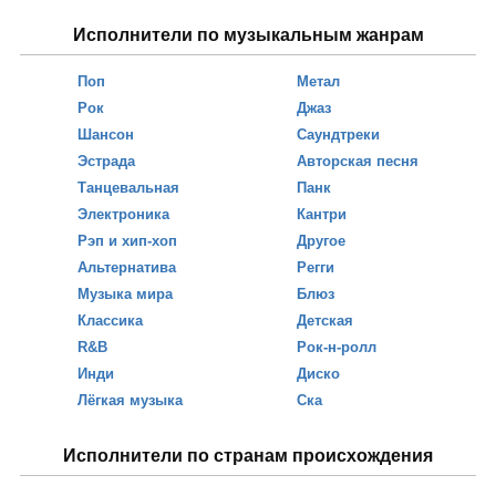
Исполнители по музыкальным жанрам
Поп
Метал
Рок
Джаз
Шансон
Саундтреки
Эстрада
Авторская песня
Танцевальная
Панк
Электроника
Кантри
Рэп и хип-хоп
Другое
Альтернатива
Регги
Музыка мира
Блюз
Классика
Детская
R&B
Рок-н-ролл
Инди
Диско
Лёгкая музыка
Ска
Исполнители по странам происхождения