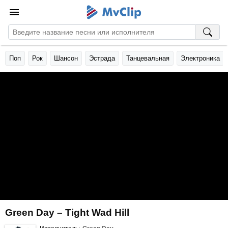
Поп
Рок
Шансон
Эстрада
Танцевальная
Электроника
Green Day – Tight Wad Hill