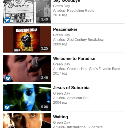
Say Goodbye
Green Day
Альбом: Revolution Radio
2016 год
3:40
Peacemaker
Green Day
Альбом: 21st Century Breakdown
2009 год
3:25
Welcome to Paradise
Green Day
Альбом: Greatest Hits: God's Favorite Band
2017 год
3:46
Jesus of Suburbia
Green Day
Альбом: American Idiot
2004 год
9:06
Waiting
Green Day
Альбом: International Superhits!