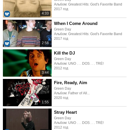
Альбом: Greatest Hits: God's Favorite Band
2017 год
4:33
When I Come Around
Green Day
Альбом: Greatest Hits: God's Favorite Band
2017 год
2:58
Kill the DJ
Green Day
Альбом: UNO . . . DOS . . . TRÉ!
2012 год
3:44
Fire, Ready, Aim
Green Day
Альбом: Father of All...
2020 год
1:55
Stray Heart
Green Day
Альбом: UNO . . . DOS . . . TRÉ!
2012 год