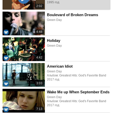
1995 год
2:02
Boulevard of Broken Dreams
Green Day
4:48
Holiday
Green Day
4:42
American Idiot
Green Day
Альбом: Greatest Hits: God's Favorite Band
2017 год
3:03
Wake Me up When September Ends
Green Day
Альбом: Greatest Hits: God's Favorite Band
2017 год
7:13