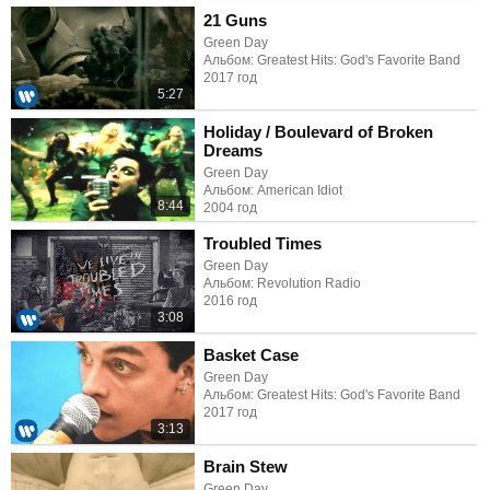
21 Guns
Green Day
Альбом: Greatest Hits: God's Favorite Band
2017 год
5:27
Holiday / Boulevard of Broken
Dreams
Green Day
Альбом: American Idiot
8:44
2004 год
Troubled Times
Green Day
Альбом: Revolution Radio
2016 год
3:08
Basket Case
Green Day
Альбом: Greatest Hits: God's Favorite Band
2017 год
3:13
Brain Stew
Green Day