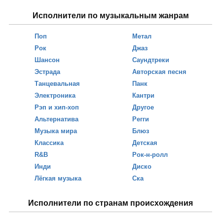
Исполнители по музыкальным жанрам
Поп
Метал
Рок
Джаз
Шансон
Саундтреки
Эстрада
Авторская песня
Танцевальная
Панк
Электроника
Кантри
Рэп и хип-хоп
Другое
Альтернатива
Регги
Музыка мира
Блюз
Классика
Детская
R&B
Рок-н-ролл
Инди
Диско
Лёгкая музыка
Ска
Исполнители по странам происхождения