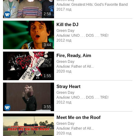
Альбом: Greatest Hits: God's Favorite Band
2017 год
2:58
Kill the DJ
Green Day
Альбом: UNO . . . DOS . . . TRÉ!
2012 год
3:44
Fire, Ready, Aim
Green Day
Альбом: Father of All...
2020 год
1:55
Stray Heart
Green Day
Альбом: UNO . . . DOS . . . TRÉ!
2012 год
3:55
Meet Me on the Roof
Green Day
Альбом: Father of All...
2020 год