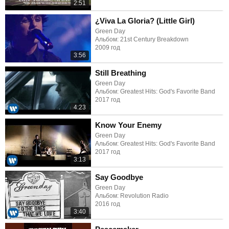
2:51
¿Viva La Gloria? (Little Girl)
Green Day
Альбом: 21st Century Breakdown
2009 год
3:56
Still Breathing
Green Day
Альбом: Greatest Hits: God's Favorite Band
2017 год
4:23
Know Your Enemy
Green Day
Альбом: Greatest Hits: God's Favorite Band
2017 год
3:13
Say Goodbye
Green Day
Альбом: Revolution Radio
2016 год
3:40