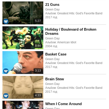
21 Guns
Green Day
Альбом: Greatest Hits: God's Favorite Band
2017 год
5:27
Holiday / Boulevard of Broken
Dreams
Green Day
Альбом: American Idiot
8:44
2004 год
Basket Case
Green Day
Альбом: Greatest Hits: God's Favorite Band
2017 год
3:13
Brain Stew
Green Day
Альбом: Greatest Hits: God's Favorite Band
2017 год
4:33
When I Come Around
Green Day