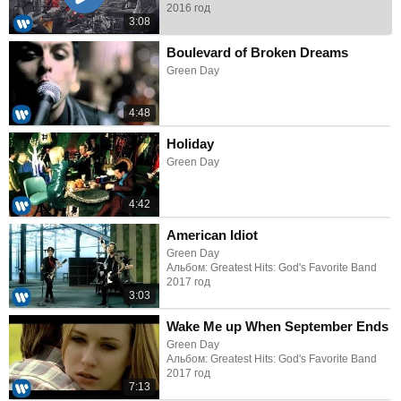
2016 год
3:08
Boulevard of Broken Dreams
Green Day
4:48
Holiday
Green Day
4:42
American Idiot
Green Day
Альбом: Greatest Hits: God's Favorite Band
2017 год
3:03
Wake Me up When September Ends
Green Day
Альбом: Greatest Hits: God's Favorite Band
2017 год
7:13