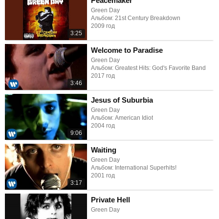
Peacemaker
Green Day
Альбом: 21st Century Breakdown
2009 год
3:25
Welcome to Paradise
Green Day
Альбом: Greatest Hits: God's Favorite Band
2017 год
3:46
Jesus of Suburbia
Green Day
Альбом: American Idiot
2004 год
9:06
Waiting
Green Day
Альбом: International Superhits!
2001 год
3:17
Private Hell
Green Day