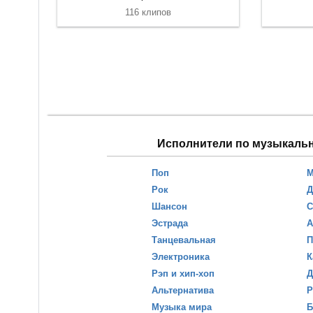
116 клипов
Исполнители по музыкаль
Поп
М
Рок
Д
Шансон
С
Эстрада
А
Танцевальная
П
Электроника
К
Рэп и хип-хоп
Д
Альтернатива
Р
Музыка мира
Б