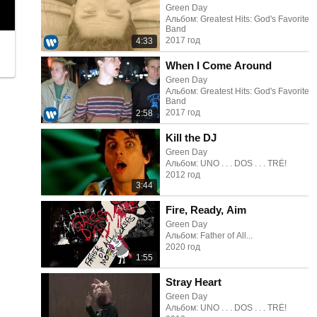
Green Day
Альбом: Greatest Hits: God's Favorite
Band
2017 год
4:33
When I Come Around
Green Day
Альбом: Greatest Hits: God's Favorite
Band
2017 год
2:58
Kill the DJ
Green Day
Альбом: UNO . . . DOS . . . TRÉ!
2012 год
3:44
Fire, Ready, Aim
Green Day
Альбом: Father of All...
2020 год
1:55
Stray Heart
Green Day
Альбом: UNO . . . DOS . . . TRÉ!