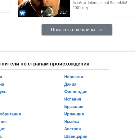
Альбом: International Superhits!
2001 год
3:17
Показать ещё клипы
лнители по странам происхождения
я
Норвегия
на
Дания
усь
Финляндия
Испания
Бразилия
обритания
Ирландия
ния
Ямайка
ция
Австрия
а
Швейцария