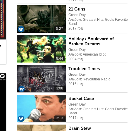
21 Guns
Green Day
Альбом: Greatest Hits: God's Favorite
Band
2017 год
5:27
Holiday / Boulevard of
Broken Dreams
e
Green Day
Альбом: American Idiot
8:44
2004 год
Troubled Times
Green Day
Альбом: Revolution Radio
2016 год
3:08
Basket Case
Green Day
Альбом: Greatest Hits: God's Favorite
Band
2017 год
3:13
Brain Stew