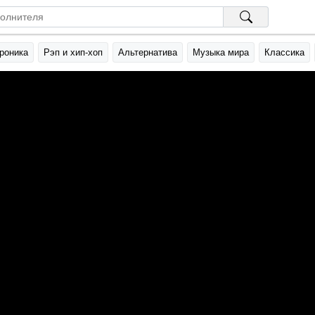
роника
Рэп и хип-хоп
Альтернатива
Музыка мира
Классика