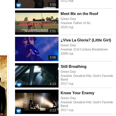
2012 год
3:55
Meet Me on the Roof
Green Day
Альбом: Father of All...
2020 год
2:51
¿Viva La Gloria? (Little Girl)
Green Day
Альбом: 21st Century Breakdown
2009 год
3:56
Still Breathing
Green Day
Альбом: Greatest Hits: God's Favorite
Band
2017 год
4:23
Know Your Enemy
Green Day
Альбом: Greatest Hits: God's Favorite
Band
2017 год
3:13