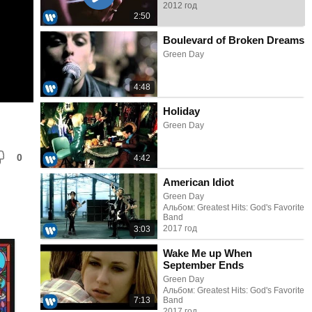
2012 год
2:50
Boulevard of Broken Dreams
Green Day
4:48
Holiday
Green Day
0
4:42
American Idiot
Green Day
Альбом: Greatest Hits: God's Favorite
Band
2017 год
3:03
Wake Me up When
September Ends
Green Day
Альбом: Greatest Hits: God's Favorite
7:13
Band
2017 год