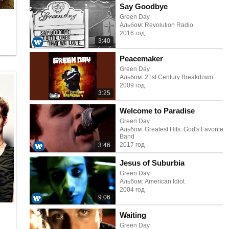
Say Goodbye
Green Day
Альбом: Revolution Radio
2016 год
3:40
Peacemaker
Green Day
Альбом: 21st Century Breakdown
2009 год
3:25
Welcome to Paradise
Green Day
Альбом: Greatest Hits: God's Favorite
Band
2017 год
3:46
Jesus of Suburbia
Green Day
Альбом: American Idiot
2004 год
9:06
Waiting
Green Day