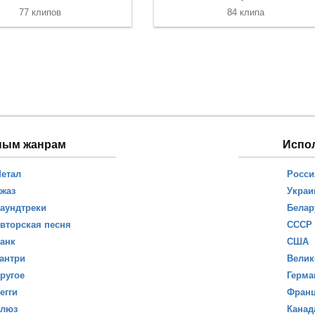
77 клипов
84 клипа
ным жанрам
Испо
етал
Росси
жаз
Украи
аундтреки
Белар
вторская песня
СССР
анк
США
антри
Велик
ругое
Герма
егги
Фран
люз
Канад