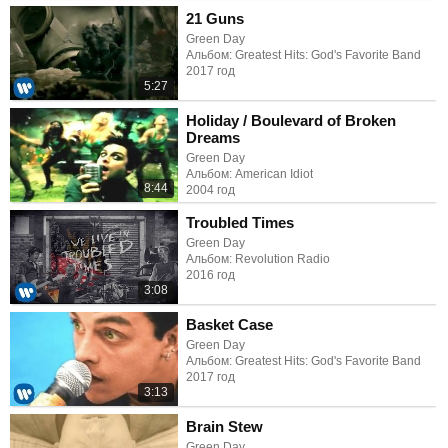
21 Guns
Green Day
Альбом: Greatest Hits: God's Favorite Band
2017 год
5:27
Holiday / Boulevard of Broken
Dreams
Green Day
Альбом: American Idiot
8:44
2004 год
Troubled Times
Green Day
Альбом: Revolution Radio
2016 год
3:08
Basket Case
Green Day
Альбом: Greatest Hits: God's Favorite Band
2017 год
3:13
Brain Stew
Green Day