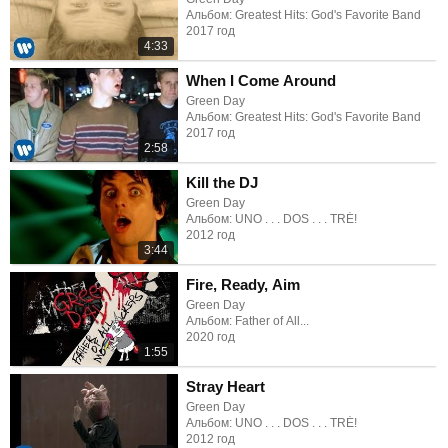
Альбом: Greatest Hits: God's Favorite Band
2017 год
4:33
When I Come Around
Green Day
Альбом: Greatest Hits: God's Favorite Band
2017 год
2:58
Kill the DJ
Green Day
Альбом: UNO . . . DOS . . . TRÉ!
2012 год
3:44
Fire, Ready, Aim
Green Day
Альбом: Father of All...
2020 год
1:55
Stray Heart
Green Day
Альбом: UNO . . . DOS . . . TRÉ!
2012 год