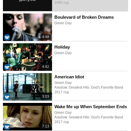
1995 год
2:37
Boulevard of Broken Dreams
Green Day
4:48
Holiday
Green Day
4:42
American Idiot
Green Day
Альбом: Greatest Hits: God's Favorite Band
2017 год
3:03
Wake Me up When September Ends
Green Day
Альбом: Greatest Hits: God's Favorite Band
2017 год
7:13