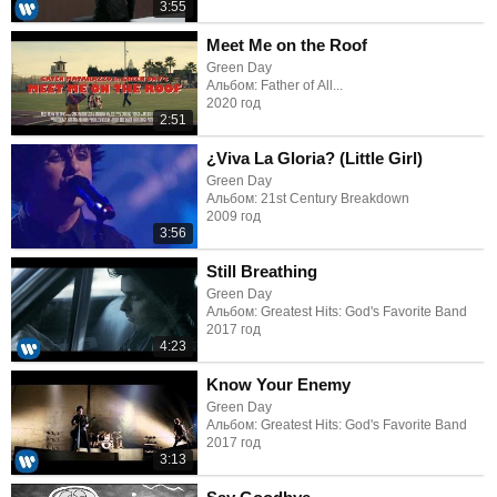
3:55
Meet Me on the Roof
Green Day
Альбом: Father of All...
2020 год
2:51
¿Viva La Gloria? (Little Girl)
Green Day
Альбом: 21st Century Breakdown
2009 год
3:56
Still Breathing
Green Day
Альбом: Greatest Hits: God's Favorite Band
2017 год
4:23
Know Your Enemy
Green Day
Альбом: Greatest Hits: God's Favorite Band
2017 год
3:13