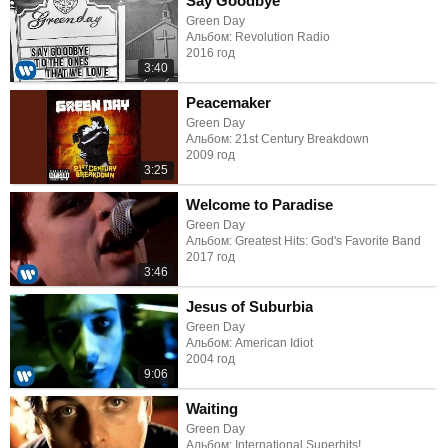
Say Goodbye
Green Day
Альбом: Revolution Radio
2016 год
3:40
Peacemaker
Green Day
Альбом: 21st Century Breakdown
2009 год
3:25
Welcome to Paradise
Green Day
Альбом: Greatest Hits: God's Favorite Band
2017 год
3:46
Jesus of Suburbia
Green Day
Альбом: American Idiot
2004 год
9:06
Waiting
Green Day
Альбом: International Superhits!