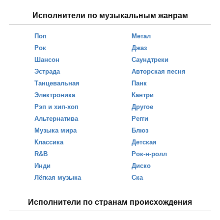
Исполнители по музыкальным жанрам
Поп
Метал
Рок
Джаз
Шансон
Саундтреки
Эстрада
Авторская песня
Танцевальная
Панк
Электроника
Кантри
Рэп и хип-хоп
Другое
Альтернатива
Регги
Музыка мира
Блюз
Классика
Детская
R&B
Рок-н-ролл
Инди
Диско
Лёгкая музыка
Ска
Исполнители по странам происхождения