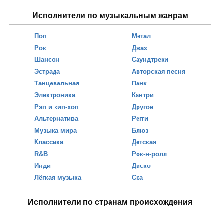
Исполнители по музыкальным жанрам
Поп
Метал
Рок
Джаз
Шансон
Саундтреки
Эстрада
Авторская песня
Танцевальная
Панк
Электроника
Кантри
Рэп и хип-хоп
Другое
Альтернатива
Регги
Музыка мира
Блюз
Классика
Детская
R&B
Рок-н-ролл
Инди
Диско
Лёгкая музыка
Ска
Исполнители по странам происхождения