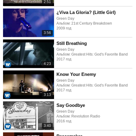
2:51
¿Viva La Gloria? (Little Girl)
Green Day
Альбом: 21st Century Breakdown
2009 год
3:56
Still Breathing
Green Day
Альбом: Greatest Hits: God's Favorite Band
2017 год
4:23
Know Your Enemy
Green Day
Альбом: Greatest Hits: God's Favorite Band
2017 год
3:13
Say Goodbye
Green Day
Альбом: Revolution Radio
2016 год
3:40