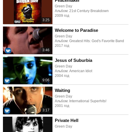
Peacemaker
Green Day
Альбом: 21st Century Breakdown
2009 год
3:25
Welcome to Paradise
Green Day
Альбом: Greatest Hits: God's Favorite Band
2017 год
3:46
Jesus of Suburbia
Green Day
Альбом: American Idiot
2004 год
9:06
Waiting
Green Day
Альбом: International Superhits!
2001 год
3:17
Private Hell
Green Day