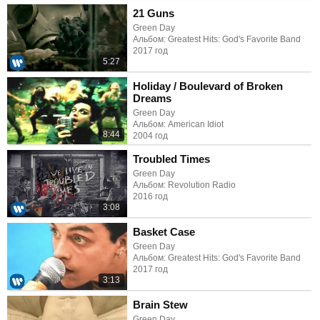
21 Guns
Green Day
Альбом: Greatest Hits: God's Favorite Band
2017 год
5:27
Holiday / Boulevard of Broken
Dreams
Green Day
Альбом: American Idiot
8:44
2004 год
Troubled Times
Green Day
Альбом: Revolution Radio
2016 год
3:08
Basket Case
Green Day
Альбом: Greatest Hits: God's Favorite Band
2017 год
3:13
Brain Stew
Green Day