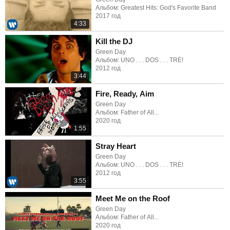
Альбом: Greatest Hits: God's Favorite Band
2017 год
4:33
Kill the DJ
Green Day
Альбом: UNO . . . DOS . . . TRÉ!
2012 год
3:44
Fire, Ready, Aim
Green Day
Альбом: Father of All...
2020 год
1:55
Stray Heart
Green Day
Альбом: UNO . . . DOS . . . TRÉ!
2012 год
3:55
Meet Me on the Roof
Green Day
Альбом: Father of All...
2020 год