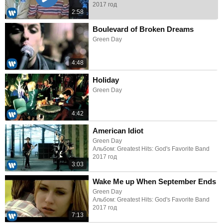
2017 год
2:58
Boulevard of Broken Dreams
Green Day
4:48
Holiday
Green Day
4:42
American Idiot
Green Day
Альбом: Greatest Hits: God's Favorite Band
2017 год
3:03
Wake Me up When September Ends
Green Day
Альбом: Greatest Hits: God's Favorite Band
2017 год
7:13