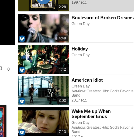
1997 год
2:28
Boulevard of Broken Dreams
Green Day
4:48
Holiday
Green Day
0
4:42
American Idiot
Green Day
Альбом: Greatest Hits: God's Favorite
Band
2017 год
3:03
Wake Me up When
September Ends
Green Day
Альбом: Greatest Hits: God's Favorite
7:13
Band
2017 год