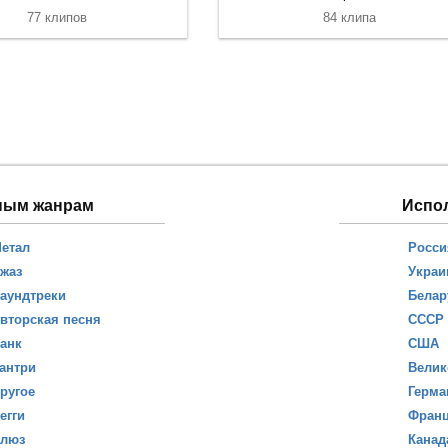
77 клипов
84 клипа
ным жанрам
Испо
етал
Росси
жаз
Украи
аундтреки
Белар
вторская песня
СССР
анк
США
антри
Велик
ругое
Герма
егги
Фран
люз
Канад