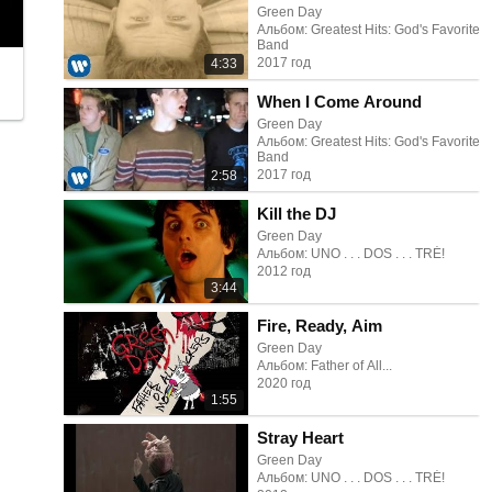
Green Day
Альбом: Greatest Hits: God's Favorite
Band
2017 год
4:33
When I Come Around
Green Day
Альбом: Greatest Hits: God's Favorite
Band
2017 год
2:58
Kill the DJ
Green Day
Альбом: UNO . . . DOS . . . TRÉ!
2012 год
3:44
Fire, Ready, Aim
Green Day
Альбом: Father of All...
2020 год
1:55
Stray Heart
Green Day
Альбом: UNO . . . DOS . . . TRÉ!