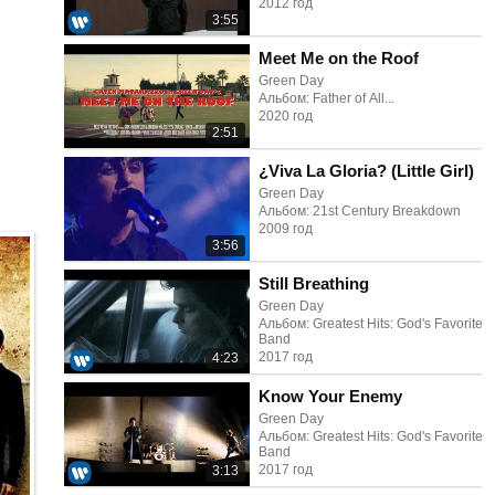
2012 год
3:55
Meet Me on the Roof
Green Day
Альбом: Father of All...
2020 год
2:51
¿Viva La Gloria? (Little Girl)
Green Day
Альбом: 21st Century Breakdown
2009 год
3:56
Still Breathing
Green Day
Альбом: Greatest Hits: God's Favorite
Band
2017 год
4:23
Know Your Enemy
Green Day
Альбом: Greatest Hits: God's Favorite
Band
2017 год
3:13