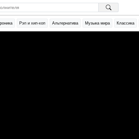
роника
Рэп и хип-хоп
Альтернатива
Музыка мира
Классика