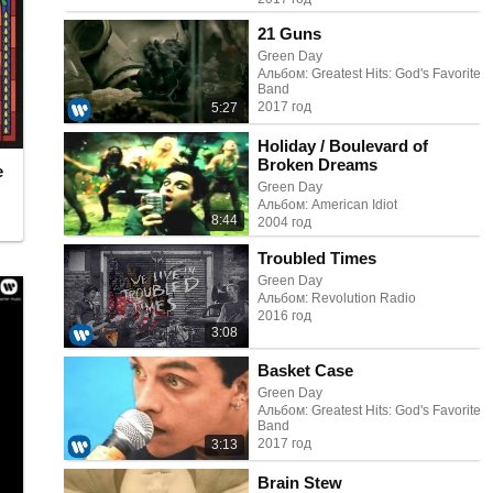
21 Guns
Green Day
Альбом: Greatest Hits: God's Favorite
Band
2017 год
5:27
Holiday / Boulevard of
Broken Dreams
e
Green Day
Альбом: American Idiot
8:44
2004 год
Troubled Times
Green Day
Альбом: Revolution Radio
2016 год
3:08
Basket Case
Green Day
Альбом: Greatest Hits: God's Favorite
Band
2017 год
3:13
Brain Stew