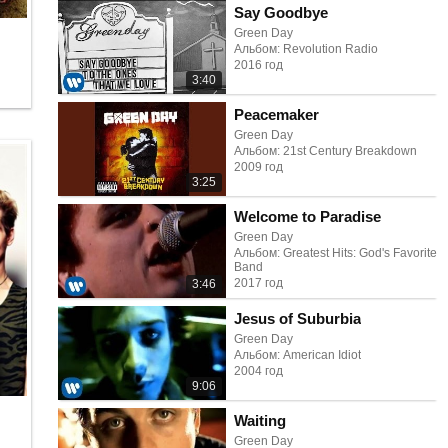
Say Goodbye
Green Day
Альбом: Revolution Radio
2016 год
3:40
Peacemaker
Green Day
Альбом: 21st Century Breakdown
2009 год
3:25
Welcome to Paradise
Green Day
Альбом: Greatest Hits: God's Favorite
Band
2017 год
3:46
Jesus of Suburbia
Green Day
Альбом: American Idiot
2004 год
9:06
Waiting
Green Day