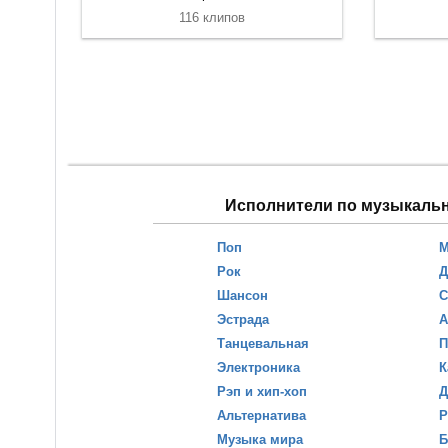
116 клипов
Исполнители по музыкаль
Поп
М
Рок
Д
Шансон
С
Эстрада
А
Танцевальная
П
Электроника
К
Рэп и хип-хоп
Д
Альтернатива
Р
Музыка мира
Б