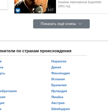
Альбом: International Superhits!
2001 год
3:17
Показать ещё клипы
лнители по странам происхождения
я
Норвегия
на
Дания
усь
Финляндия
Испания
Бразилия
обритания
Ирландия
ния
Ямайка
ция
Австрия
а
Швейцария