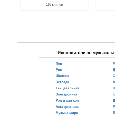
116 клипов
Исполнители по музыкаль
Поп
М
Рок
Д
Шансон
С
Эстрада
А
Танцевальная
П
Электроника
К
Рэп и хип-хоп
Д
Альтернатива
Р
Музыка мира
Б