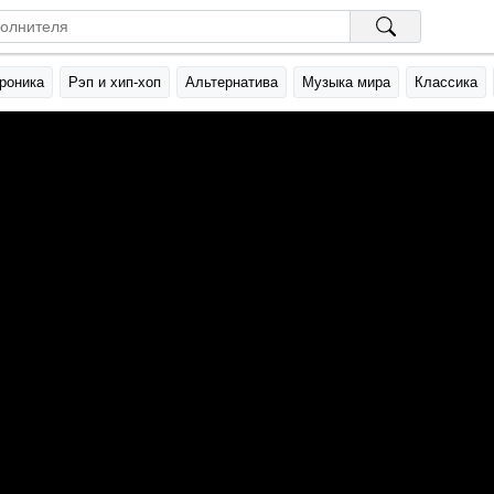
роника
Рэп и хип-хоп
Альтернатива
Музыка мира
Классика