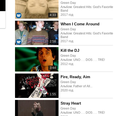
Green Day
Альбом: Greatest Hits: God's Favorite
Band
2017 год
4:33
When I Come Around
Green Day
Альбом: Greatest Hits: God's Favorite
Band
2017 год
2:58
Kill the DJ
Green Day
Альбом: UNO . . . DOS . . . TRÉ!
2012 год
3:44
Fire, Ready, Aim
Green Day
Альбом: Father of All...
2020 год
1:55
Stray Heart
Green Day
Альбом: UNO . . . DOS . . . TRÉ!