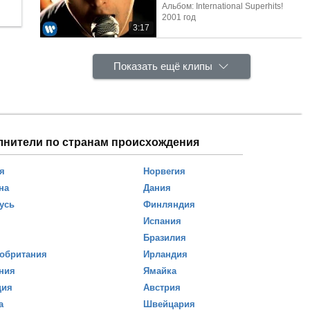
Альбом: International Superhits!
2001 год
3:17
Показать ещё клипы
лнители по странам происхождения
я
Норвегия
на
Дания
усь
Финляндия
Испания
Бразилия
обритания
Ирландия
ния
Ямайка
ция
Австрия
а
Швейцария