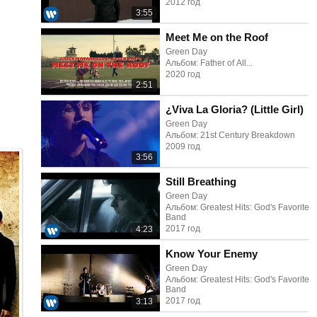
2012 год
3:55
Meet Me on the Roof
Green Day
Альбом: Father of All...
2020 год
2:51
¿Viva La Gloria? (Little Girl)
Green Day
Альбом: 21st Century Breakdown
2009 год
3:56
Still Breathing
Green Day
Альбом: Greatest Hits: God's Favorite
Band
2017 год
4:23
Know Your Enemy
Green Day
Альбом: Greatest Hits: God's Favorite
Band
2017 год
3:13