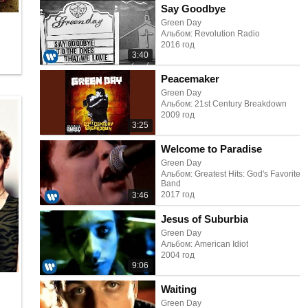
Say Goodbye
Green Day
Альбом: Revolution Radio
2016 год
3:40
Peacemaker
Green Day
Альбом: 21st Century Breakdown
2009 год
3:25
Welcome to Paradise
Green Day
Альбом: Greatest Hits: God's Favorite
Band
2017 год
3:46
Jesus of Suburbia
Green Day
Альбом: American Idiot
2004 год
9:06
Waiting
Green Day