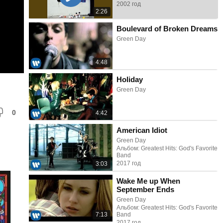
2002 год
2:26
Boulevard of Broken Dreams
Green Day
4:48
Holiday
Green Day
0
4:42
American Idiot
Green Day
Альбом: Greatest Hits: God's Favorite
Band
2017 год
3:03
Wake Me up When
September Ends
Green Day
Альбом: Greatest Hits: God's Favorite
7:13
Band
2017 год