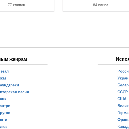
77 клипов
84 клипа
ным жанрам
Испо
етал
Росси
жаз
Украи
аундтреки
Белар
вторская песня
СССР
анк
США
антри
Велик
ругое
Герма
егги
Фран
люз
Канад