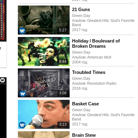
21 Guns
Green Day
Альбом: Greatest Hits: God's Favorite
Band
2017 год
5:27
Holiday / Boulevard of
Broken Dreams
e
Green Day
Альбом: American Idiot
8:44
2004 год
Troubled Times
Green Day
Альбом: Revolution Radio
2016 год
3:08
Basket Case
Green Day
Альбом: Greatest Hits: God's Favorite
Band
2017 год
3:13
Brain Stew