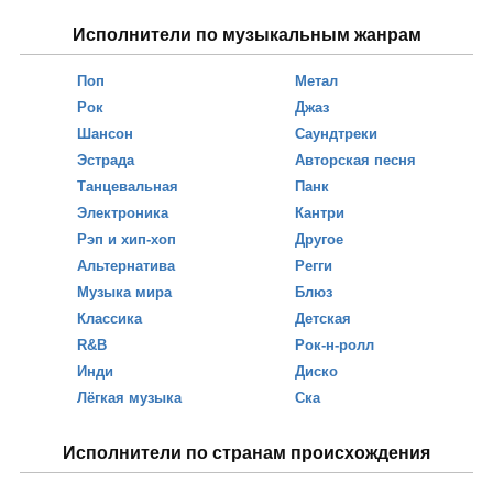
Исполнители по музыкальным жанрам
Поп
Метал
Рок
Джаз
Шансон
Саундтреки
Эстрада
Авторская песня
Танцевальная
Панк
Электроника
Кантри
Рэп и хип-хоп
Другое
Альтернатива
Регги
Музыка мира
Блюз
Классика
Детская
R&B
Рок-н-ролл
Инди
Диско
Лёгкая музыка
Ска
Исполнители по странам происхождения