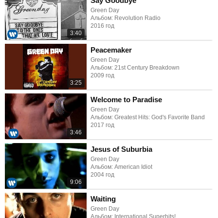
Say Goodbye
Green Day
Альбом: Revolution Radio
2016 год
3:40
Peacemaker
Green Day
Альбом: 21st Century Breakdown
2009 год
3:25
Welcome to Paradise
Green Day
Альбом: Greatest Hits: God's Favorite Band
2017 год
3:46
Jesus of Suburbia
Green Day
Альбом: American Idiot
2004 год
9:06
Waiting
Green Day
Альбом: International Superhits!