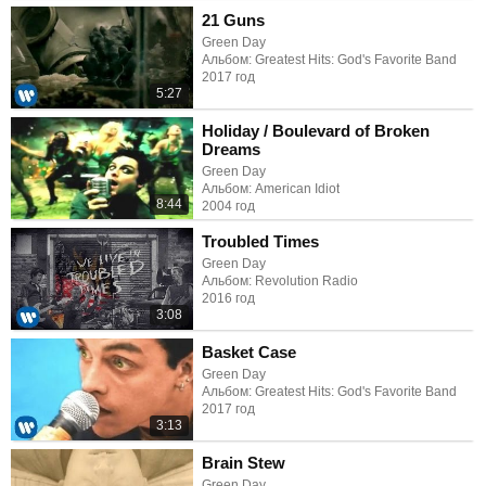
21 Guns
Green Day
Альбом: Greatest Hits: God's Favorite Band
2017 год
5:27
Holiday / Boulevard of Broken
Dreams
Green Day
Альбом: American Idiot
8:44
2004 год
Troubled Times
Green Day
Альбом: Revolution Radio
2016 год
3:08
Basket Case
Green Day
Альбом: Greatest Hits: God's Favorite Band
2017 год
3:13
Brain Stew
Green Day