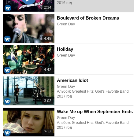
2016 год
2:34
Boulevard of Broken Dreams
Green Day
4:48
Holiday
Green Day
4:42
American Idiot
Green Day
Альбом: Greatest Hits: God's Favorite Band
2017 год
3:03
Wake Me up When September Ends
Green Day
Альбом: Greatest Hits: God's Favorite Band
2017 год
7:13