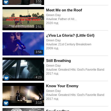
3:55
Meet Me on the Roof
Green Day
Альбом: Father of All...
2020 год
2:51
¿Viva La Gloria? (Little Girl)
Green Day
Альбом: 21st Century Breakdown
2009 год
3:56
Still Breathing
Green Day
Альбом: Greatest Hits: God's Favorite Band
2017 год
4:23
Know Your Enemy
Green Day
Альбом: Greatest Hits: God's Favorite Band
2017 год
3:13