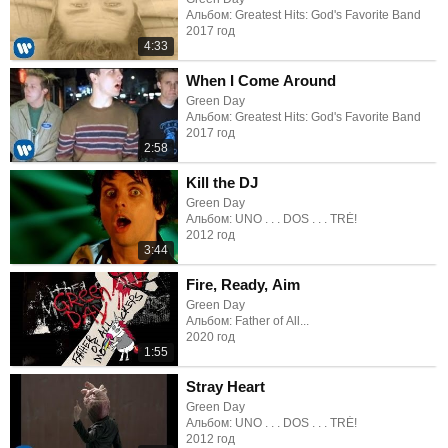
Альбом: Greatest Hits: God's Favorite Band
2017 год
4:33
When I Come Around
Green Day
Альбом: Greatest Hits: God's Favorite Band
2017 год
2:58
Kill the DJ
Green Day
Альбом: UNO . . . DOS . . . TRÉ!
2012 год
3:44
Fire, Ready, Aim
Green Day
Альбом: Father of All...
2020 год
1:55
Stray Heart
Green Day
Альбом: UNO . . . DOS . . . TRÉ!
2012 год