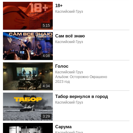
18+
Каспийский Груз
5:15
Сам всё знаю
Каспийский Груз
4:08
Голос
Каспийский Груз
Альбом: Осторожно Окрашено
2023 год
4:34
Табор вернулся в город
Каспийский Груз
3:29
Сарума
Каспийский Груз