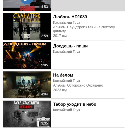
4:53
Любовь HD1080
Каспийский Груз
Альбом: Саундтрек к так и не снятому
фильму
2017 год
2:59
Доедешь - пиши
Каспийский Груз
5:05
На белом
Каспийский Груз
Альбом: Осторожно Окрашено
2023 год
4:04
Табор уходит в небо
Каспийский Груз
3:35