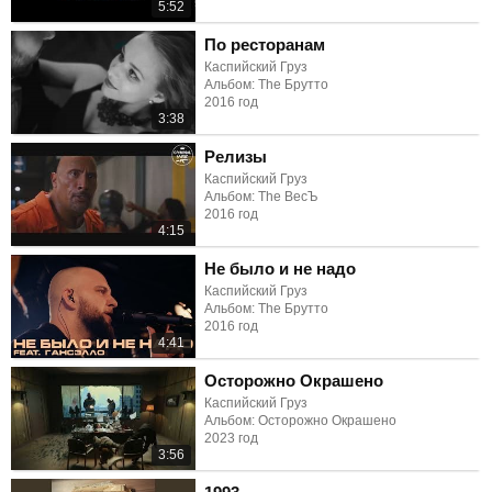
5:52
По ресторанам
Каспийский Груз
Альбом: The Брутто
2016 год
3:38
Релизы
Каспийский Груз
Альбом: The ВесЪ
2016 год
4:15
Не было и не надо
Каспийский Груз
Альбом: The Брутто
2016 год
4:41
Осторожно Окрашено
Каспийский Груз
Альбом: Осторожно Окрашено
2023 год
3:56