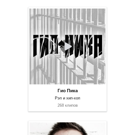
Гио Пика
Рэп и хип-хоп
268 клипов