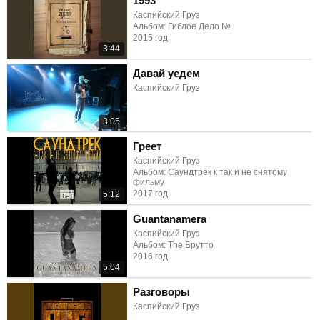
1993
Каспийский Груз
Альбом: Гиблое Дело №
2015 год
3:44
Давай уедем
Каспийский Груз
3:05
Греет
Каспийский Груз
Альбом: Саундтрек к так и не снятому
фильму
2017 год
5:12
Guantanamera
Каспийский Груз
Альбом: The Брутто
2016 год
5:04
Разговоры
Каспийский Груз