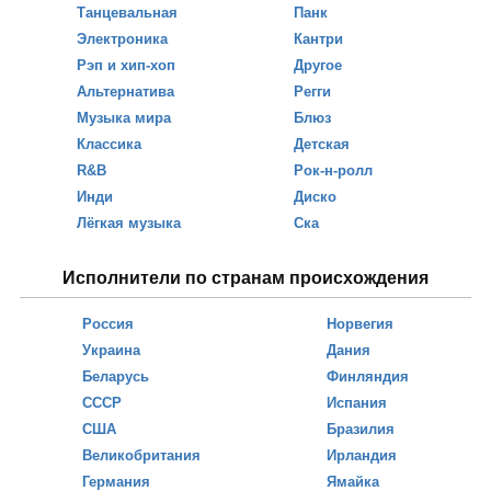
Танцевальная
Панк
Электроника
Кантри
Рэп и хип-хоп
Другое
Альтернатива
Регги
Музыка мира
Блюз
Классика
Детская
R&B
Рок-н-ролл
Инди
Диско
Лёгкая музыка
Ска
Исполнители по странам происхождения
Россия
Норвегия
Украина
Дания
Беларусь
Финляндия
СССР
Испания
США
Бразилия
Великобритания
Ирландия
Германия
Ямайка