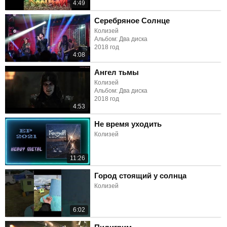
4:49
Серебряное Солнце
Колизей
Альбом: Два диска
2018 год
4:08
Ангел тьмы
Колизей
Альбом: Два диска
2018 год
4:53
Не время уходить
Колизей
11:26
Город стоящий у солнца
Колизей
6:02