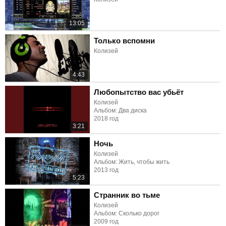
13:05
Только вспомни
Колизей
4:43
Любопытство вас убьёт
Колизей
Альбом: Два диска
2018 год
3:21
Ночь
Колизей
Альбом: Жить, чтобы жить
2013 год
5:23
Странник во тьме
Колизей
Альбом: Сколько дорог
2009 год