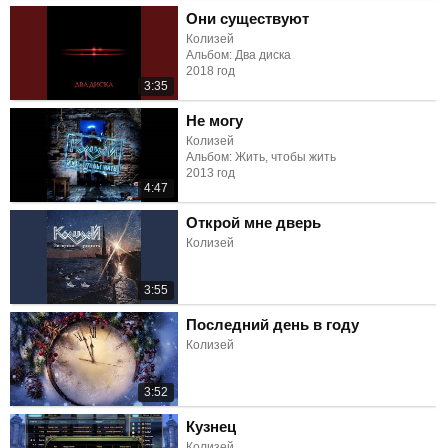
Они существуют
Колизей
Альбом: Два диска
2018 год
3:35
Не могу
Колизей
Альбом: Жить, чтобы жить
2013 год
4:47
Открой мне дверь
Колизей
3:55
Последний день в году
Колизей
3:52
Кузнец
Колизей