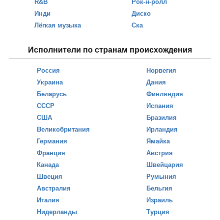
R&B
Рок-н-ролл
Инди
Диско
Лёгкая музыка
Ска
Исполнители по странам происхождения
Россия
Норвегия
Украина
Дания
Беларусь
Финляндия
СССР
Испания
США
Бразилия
Великобритания
Ирландия
Германия
Ямайка
Франция
Австрия
Канада
Швейцария
Швеция
Румыния
Австралия
Бельгия
Италия
Израиль
Нидерланды
Турция