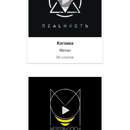
Коrsика
Метал
88 клипов