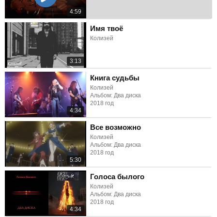
4:59
Имя твоё
Колизей
3:13
Книга судьбы
Колизей
Альбом: Два диска
2018 год
4:34
Все возможно
Колизей
Альбом: Два диска
2018 год
5:30
Голоса былого
Колизей
Альбом: Два диска
2018 год
4:34