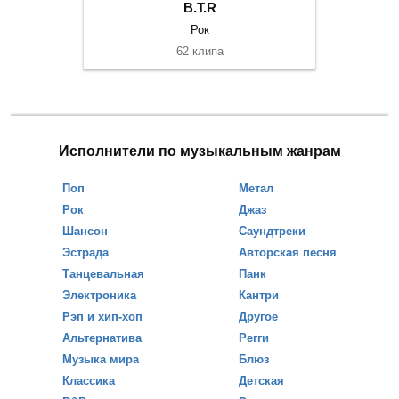
B.T.R
Рок
62 клипа
Исполнители по музыкальным жанрам
Поп
Метал
Рок
Джаз
Шансон
Саундтреки
Эстрада
Авторская песня
Танцевальная
Панк
Электроника
Кантри
Рэп и хип-хоп
Другое
Альтернатива
Регги
Музыка мира
Блюз
Классика
Детская