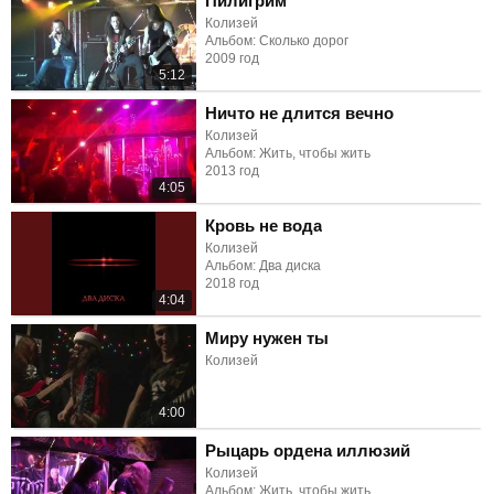
Пилигрим
Колизей
Альбом: Сколько дорог
2009 год
5:12
Ничто не длится вечно
Колизей
Альбом: Жить, чтобы жить
2013 год
4:05
Кровь не вода
Колизей
Альбом: Два диска
2018 год
4:04
Миру нужен ты
Колизей
4:00
Рыцарь ордена иллюзий
Колизей
Альбом: Жить, чтобы жить