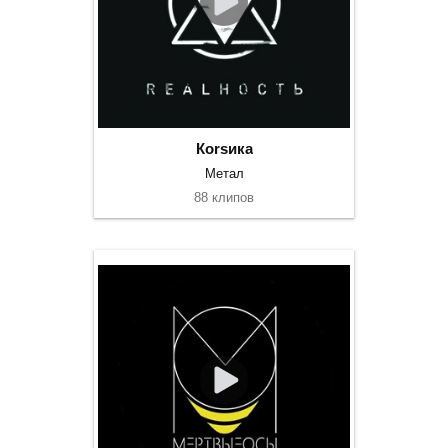
Коrsика
Метал
88 клипов