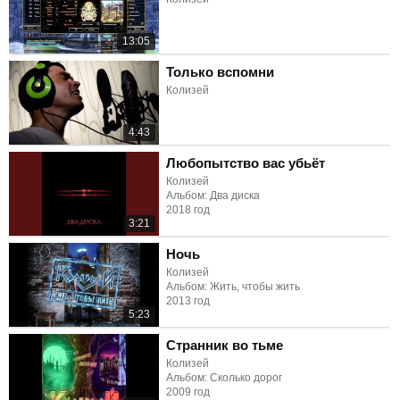
13:05
Только вспомни
Колизей
4:43
Любопытство вас убьёт
Колизей
Альбом: Два диска
2018 год
3:21
Ночь
Колизей
Альбом: Жить, чтобы жить
2013 год
5:23
Странник во тьме
Колизей
Альбом: Сколько дорог
2009 год