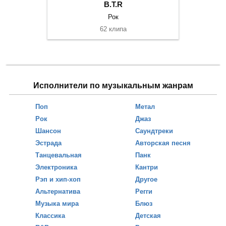
B.T.R
Рок
62 клипа
Исполнители по музыкальным жанрам
Поп
Метал
Рок
Джаз
Шансон
Саундтреки
Эстрада
Авторская песня
Танцевальная
Панк
Электроника
Кантри
Рэп и хип-хоп
Другое
Альтернатива
Регги
Музыка мира
Блюз
Классика
Детская