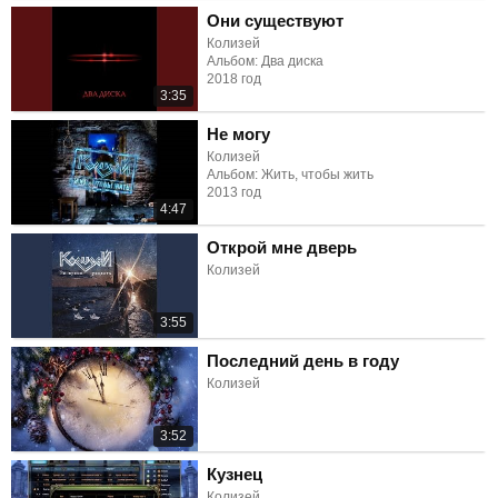
Они существуют
Колизей
Альбом: Два диска
2018 год
3:35
Не могу
Колизей
Альбом: Жить, чтобы жить
2013 год
4:47
Открой мне дверь
Колизей
3:55
Последний день в году
Колизей
3:52
Кузнец
Колизей