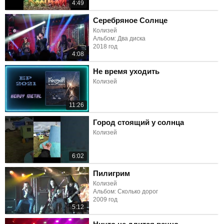
4:49
Серебряное Солнце
Колизей
Альбом: Два диска
2018 год
4:08
Не время уходить
Колизей
11:26
Город стоящий у солнца
Колизей
6:02
Пилигрим
Колизей
Альбом: Сколько дорог
2009 год
5:12