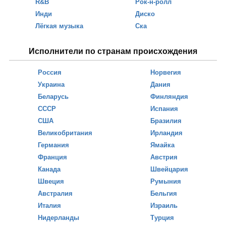
R&B
Рок-н-ролл
Инди
Диско
Лёгкая музыка
Ска
Исполнители по странам происхождения
Россия
Норвегия
Украина
Дания
Беларусь
Финляндия
СССР
Испания
США
Бразилия
Великобритания
Ирландия
Германия
Ямайка
Франция
Австрия
Канада
Швейцария
Швеция
Румыния
Австралия
Бельгия
Италия
Израиль
Нидерланды
Турция