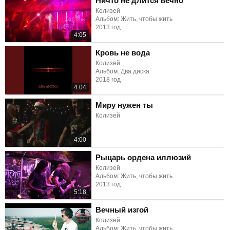
Ничто не длится вечно
Колизей
Альбом: Жить, чтобы жить
2013 год
4:05
Кровь не вода
Колизей
Альбом: Два диска
2018 год
4:04
Миру нужен ты
Колизей
4:00
Рыцарь ордена иллюзий
Колизей
Альбом: Жить, чтобы жить
2013 год
5:18
Вечный изгой
Колизей
Альбом: Жить, чтобы жить