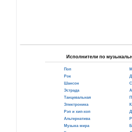
Исполнители по музыкаль
Поп
М
Рок
Д
Шансон
С
Эстрада
А
Танцевальная
П
Электроника
К
Рэп и хип-хоп
Д
Альтернатива
Р
Музыка мира
Б