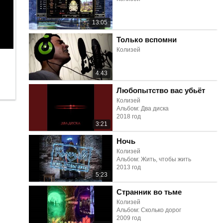
13:05
Только вспомни
Колизей
4:43
Любопытство вас убьёт
Колизей
Альбом: Два диска
2018 год
3:21
Ночь
Колизей
Альбом: Жить, чтобы жить
2013 год
5:23
Странник во тьме
Колизей
Альбом: Сколько дорог
2009 год