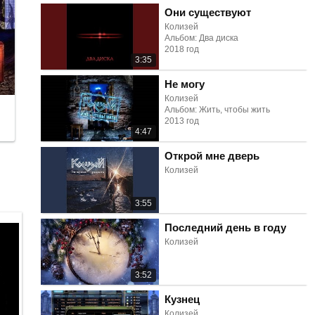
Они существуют
Колизей
Альбом: Два диска
2018 год
3:35
Не могу
Колизей
Альбом: Жить, чтобы жить
2013 год
4:47
Открой мне дверь
Колизей
3:55
Последний день в году
Колизей
3:52
Кузнец
Колизей