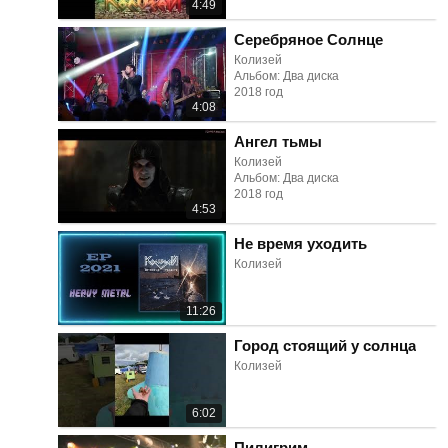
4:49
Серебряное Солнце
Колизей
Альбом: Два диска
2018 год
4:08
Ангел тьмы
Колизей
Альбом: Два диска
2018 год
4:53
Не время уходить
Колизей
11:26
Город стоящий у солнца
Колизей
6:02
Пилигрим