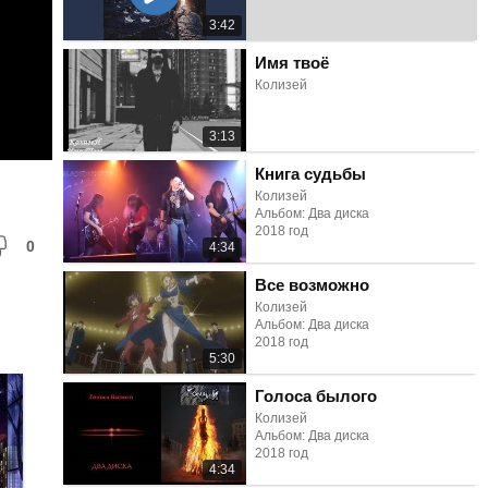
3:42
Имя твоё
Колизей
3:13
Книга судьбы
Колизей
Альбом: Два диска
2018 год
0
4:34
Все возможно
Колизей
Альбом: Два диска
2018 год
5:30
Голоса былого
Колизей
Альбом: Два диска
2018 год
4:34