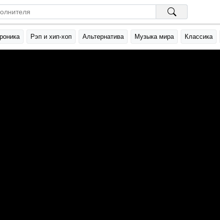
роника
Рэп и хип-хоп
Альтернатива
Музыка мира
Классика