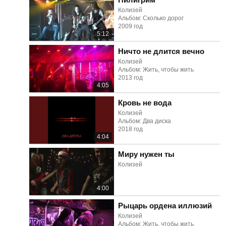
Колизей
Альбом: Сколько дорог
2009 год
5:12
Ничто не длится вечно
Колизей
Альбом: Жить, чтобы жить
2013 год
4:05
Кровь не вода
Колизей
Альбом: Два диска
2018 год
4:04
Миру нужен ты
Колизей
4:00
Рыцарь ордена иллюзий
Колизей
Альбом: Жить, чтобы жить