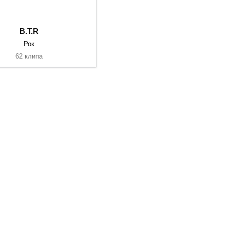
B.T.R
Рок
62 клипа