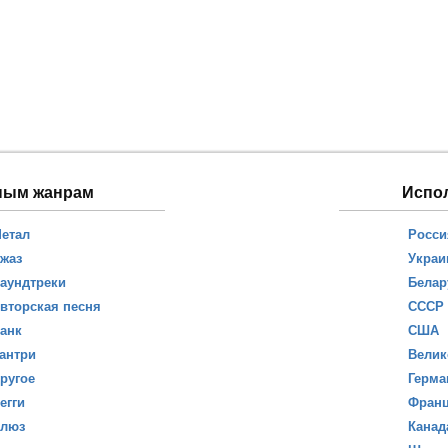
ным жанрам
Испо
етал
Росси
жаз
Украи
аундтреки
Белар
вторская песня
СССР
анк
США
антри
Велик
ругое
Герма
егги
Фран
люз
Канад