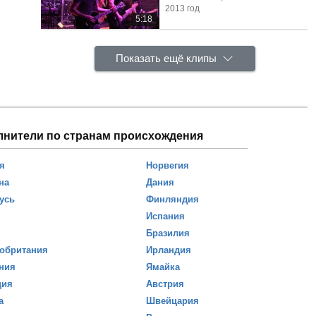
2013 год
5:18
Показать ещё клипы
лнители по странам происхождения
я
Норвегия
на
Дания
усь
Финляндия
Испания
Бразилия
обритания
Ирландия
ния
Ямайка
ция
Австрия
а
Швейцария