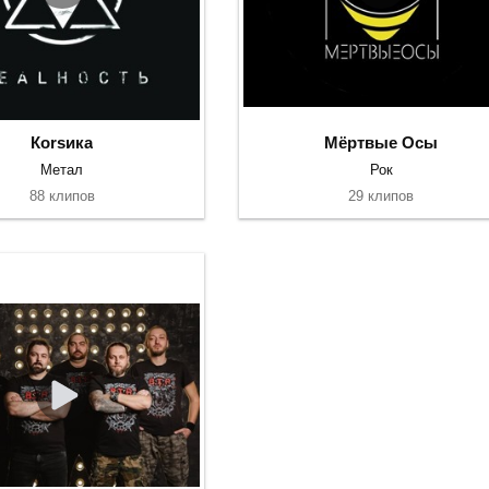
Коrsика
Мёртвые Осы
Метал
Рок
88 клипов
29 клипов