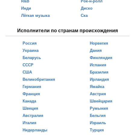
R&B
Рок-н-ролл
Инди
Диско
Лёгкая музыка
Ска
Исполнители по странам происхождения
Россия
Норвегия
Украина
Дания
Беларусь
Финляндия
СССР
Испания
США
Бразилия
Великобритания
Ирландия
Германия
Ямайка
Франция
Австрия
Канада
Швейцария
Швеция
Румыния
Австралия
Бельгия
Италия
Израиль
Нидерланды
Турция