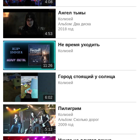
4:08
Ангел тьмы
Колизей
Альбом: Два диска
2018 год
4:53
Не время уходить
Колизей
11:26
Город стоящий у солнца
Колизей
6:02
Пилигрим
Колизей
Альбом: Сколько дорог
2009 год
5:12