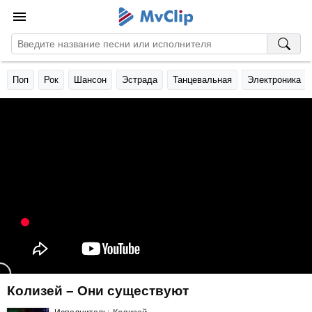
Поп
Рок
Шансон
Эстрада
Танцевальная
Электроника
Колизей – Они существуют