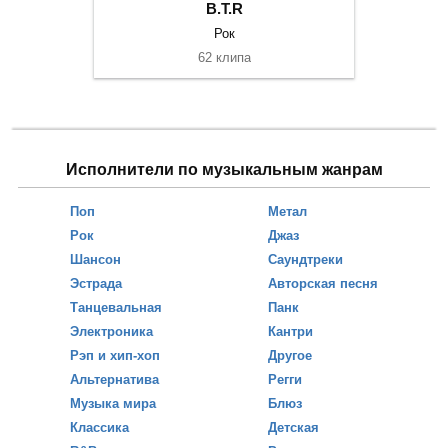
B.T.R
Рок
62 клипа
Исполнители по музыкальным жанрам
Поп
Метал
Рок
Джаз
Шансон
Саундтреки
Эстрада
Авторская песня
Танцевальная
Панк
Электроника
Кантри
Рэп и хип-хоп
Другое
Альтернатива
Регги
Музыка мира
Блюз
Классика
Детская