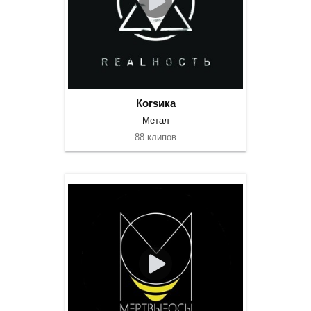
Коrsика
Метал
88 клипов