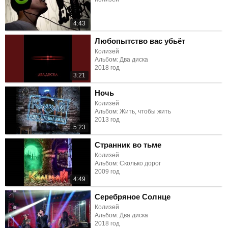
4:43
Любопытство вас убьёт
Колизей
Альбом: Два диска
2018 год
3:21
Ночь
Колизей
Альбом: Жить, чтобы жить
2013 год
5:23
Странник во тьме
Колизей
Альбом: Сколько дорог
2009 год
4:49
Серебряное Солнце
Колизей
Альбом: Два диска
2018 год