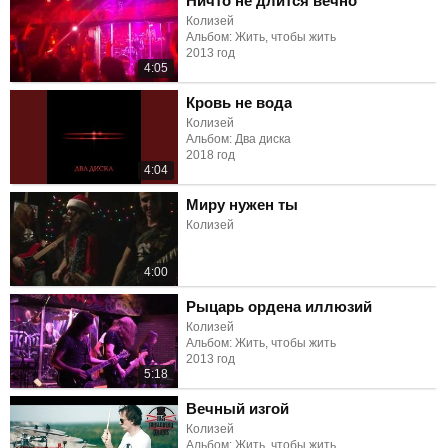
Ничто не длится вечно
Колизей
Альбом: Жить, чтобы жить
2013 год
4:05
Кровь не вода
Колизей
Альбом: Два диска
2018 год
4:04
Миру нужен ты
Колизей
4:00
Рыцарь ордена иллюзий
Колизей
Альбом: Жить, чтобы жить
2013 год
5:18
Вечный изгой
Колизей
Альбом: Жить, чтобы жить