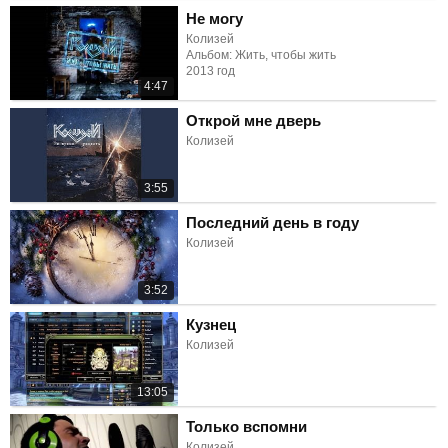
Не могу
Колизей
Альбом: Жить, чтобы жить
2013 год
4:47
Открой мне дверь
Колизей
3:55
Последний день в году
Колизей
3:52
Кузнец
Колизей
13:05
Только вспомни
Колизей