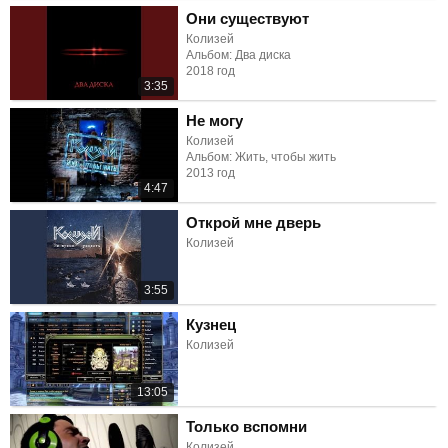
Они существуют
Колизей
Альбом: Два диска
2018 год
3:35
Не могу
Колизей
Альбом: Жить, чтобы жить
2013 год
4:47
Открой мне дверь
Колизей
3:55
Кузнец
Колизей
13:05
Только вспомни
Колизей