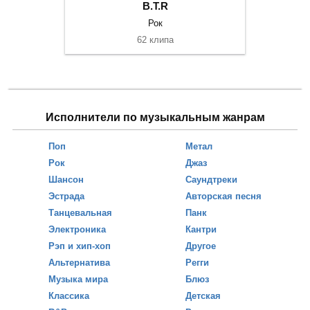
B.T.R
Рок
62 клипа
Исполнители по музыкальным жанрам
Поп
Метал
Рок
Джаз
Шансон
Саундтреки
Эстрада
Авторская песня
Танцевальная
Панк
Электроника
Кантри
Рэп и хип-хоп
Другое
Альтернатива
Регги
Музыка мира
Блюз
Классика
Детская