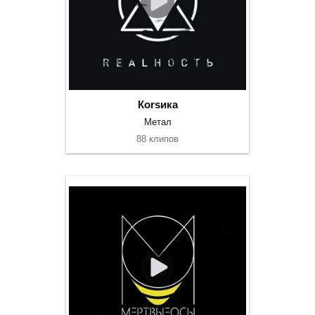
Коrsика
Метал
88 клипов