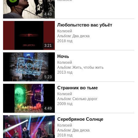
4:43
Любопытство вас убьёт
Колизей
Альбом: Два диска
2018 год
3:21
Ночь
Колизей
Альбом: Жить, чтобы жить
2013 год
5:23
Странник во тьме
Колизей
Альбом: Сколько дорог
2009 год
4:49
Серебряное Солнце
Колизей
Альбом: Два диска
2018 год