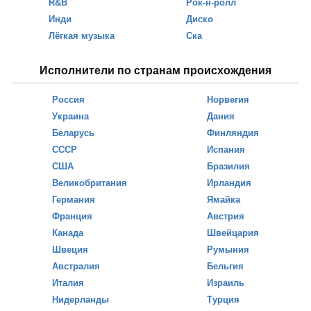
R&B
Рок-н-ролл
Инди
Диско
Лёгкая музыка
Ска
Исполнители по странам происхождения
Россия
Норвегия
Украина
Дания
Беларусь
Финляндия
СССР
Испания
США
Бразилия
Великобритания
Ирландия
Германия
Ямайка
Франция
Австрия
Канада
Швейцария
Швеция
Румыния
Австралия
Бельгия
Италия
Израиль
Нидерланды
Турция