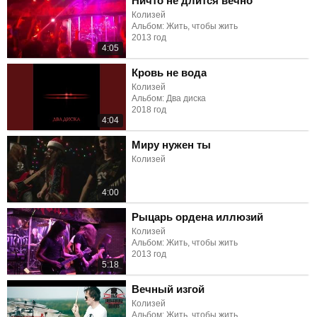
Ничто не длится вечно
Колизей
Альбом: Жить, чтобы жить
2013 год
4:05
Кровь не вода
Колизей
Альбом: Два диска
2018 год
4:04
Миру нужен ты
Колизей
4:00
Рыцарь ордена иллюзий
Колизей
Альбом: Жить, чтобы жить
2013 год
5:18
Вечный изгой
Колизей
Альбом: Жить, чтобы жить