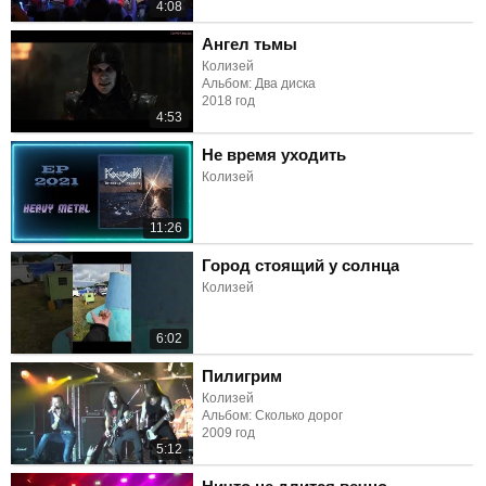
4:08
Ангел тьмы
Колизей
Альбом: Два диска
2018 год
4:53
Не время уходить
Колизей
11:26
Город стоящий у солнца
Колизей
6:02
Пилигрим
Колизей
Альбом: Сколько дорог
2009 год
5:12