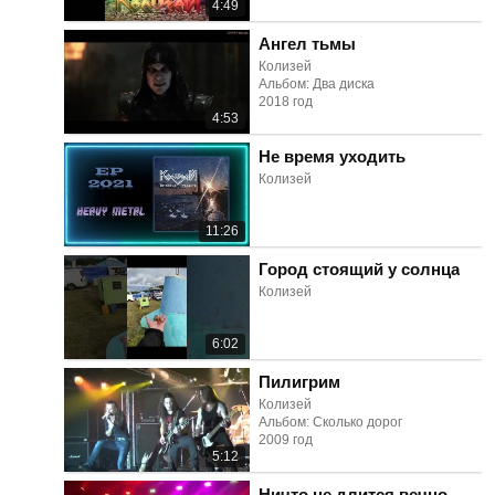
4:49
Ангел тьмы
Колизей
Альбом: Два диска
2018 год
4:53
Не время уходить
Колизей
11:26
Город стоящий у солнца
Колизей
6:02
Пилигрим
Колизей
Альбом: Сколько дорог
2009 год
5:12
Ничто не длится вечно