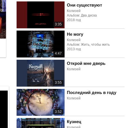
Они существуют
Колизей
Альбом: Два диска
2018 год
3:35
Не могу
Колизей
Альбом: Жить, чтобы жить
2013 год
4:47
Открой мне дверь
Колизей
3:55
Последний день в году
Колизей
3:52
Кузнец
Колизей