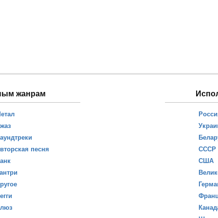
ным жанрам
Испо
етал
Росси
жаз
Украи
аундтреки
Белар
вторская песня
СССР
анк
США
антри
Велик
ругое
Герма
егги
Фран
люз
Канад