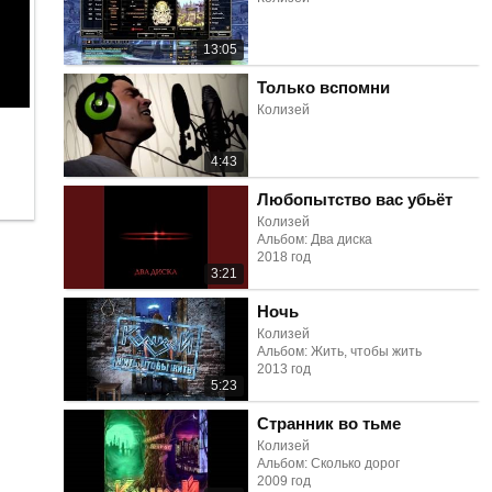
13:05
Только вспомни
Колизей
4:43
Любопытство вас убьёт
Колизей
Альбом: Два диска
2018 год
3:21
Ночь
Колизей
Альбом: Жить, чтобы жить
2013 год
5:23
Странник во тьме
Колизей
Альбом: Сколько дорог
2009 год