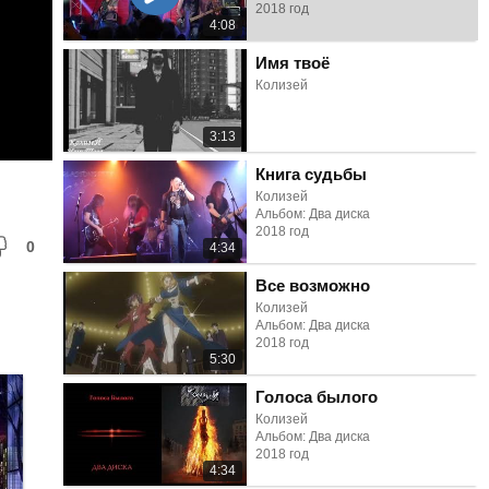
2018 год
4:08
Имя твоё
Колизей
3:13
Книга судьбы
Колизей
Альбом: Два диска
2018 год
0
4:34
Все возможно
Колизей
Альбом: Два диска
2018 год
5:30
Голоса былого
Колизей
Альбом: Два диска
2018 год
4:34