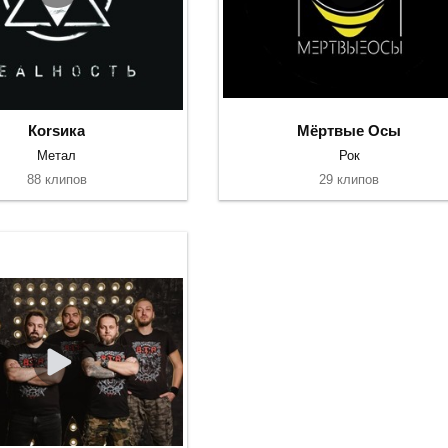
Коrsика
Мёртвые Осы
Метал
Рок
88 клипов
29 клипов