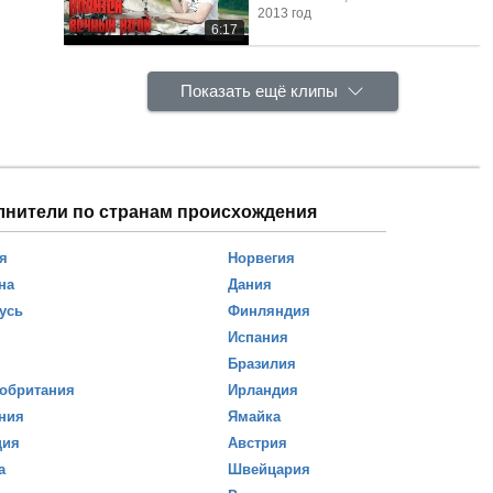
2013 год
6:17
Показать ещё клипы
лнители по странам происхождения
я
Норвегия
на
Дания
усь
Финляндия
Испания
Бразилия
обритания
Ирландия
ния
Ямайка
ция
Австрия
а
Швейцария