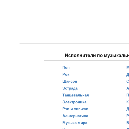
Исполнители по музыкаль
Поп
М
Рок
Д
Шансон
С
Эстрада
А
Танцевальная
П
Электроника
К
Рэп и хип-хоп
Д
Альтернатива
Р
Музыка мира
Б