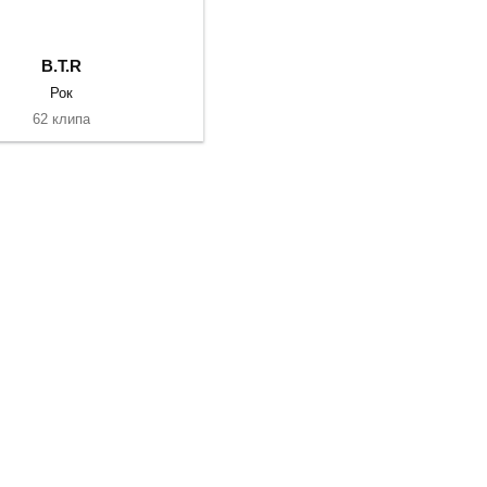
B.T.R
Рок
62 клипа