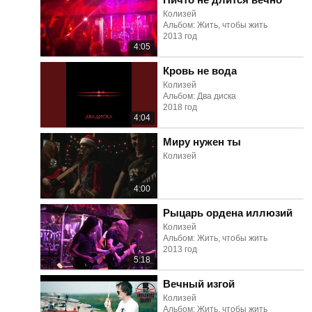
Колизей
Альбом: Жить, чтобы жить
2013 год
4:05
Кровь не вода
Колизей
Альбом: Два диска
2018 год
4:04
Миру нужен ты
Колизей
4:00
Рыцарь ордена иллюзий
Колизей
Альбом: Жить, чтобы жить
2013 год
5:18
Вечный изгой
Колизей
Альбом: Жить, чтобы жить