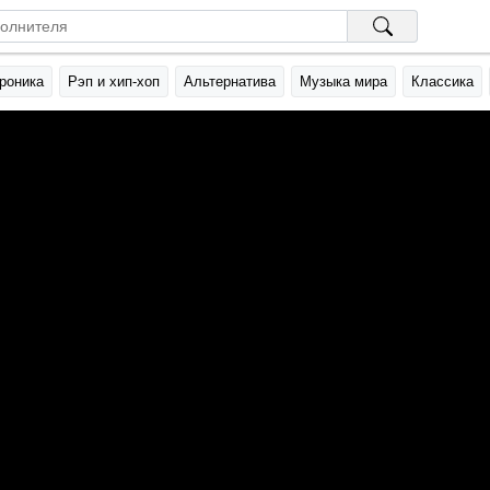
роника
Рэп и хип-хоп
Альтернатива
Музыка мира
Классика