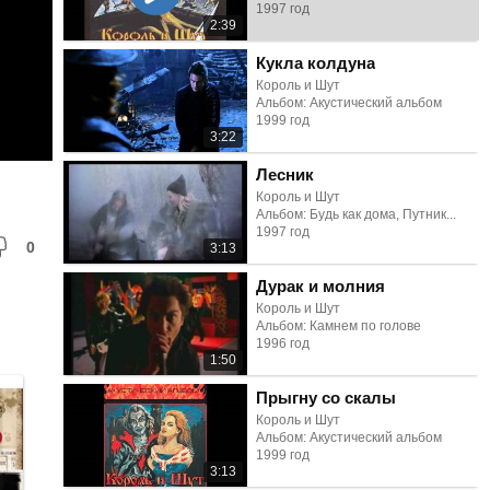
1997 год
2:39
Кукла колдуна
Король и Шут
Альбом: Акустический альбом
1999 год
3:22
Лесник
Король и Шут
Альбом: Будь как дома, Путник...
1997 год
0
3:13
Дурак и молния
Король и Шут
Альбом: Камнем по голове
1996 год
1:50
Прыгну со скалы
Король и Шут
Альбом: Акустический альбом
1999 год
3:13