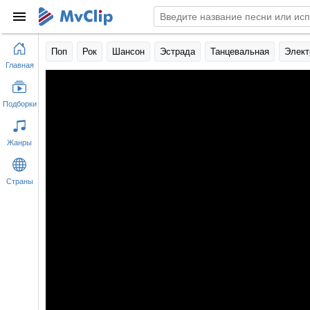
Поп
Рок
Шансон
Эстрада
Танцевальная
Элект
Главная
Подборки
Жанры
Страны