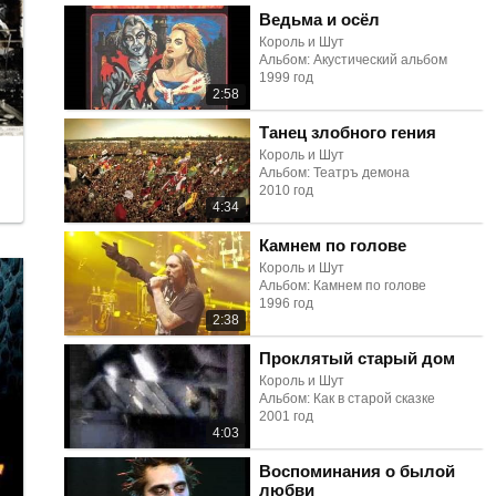
Ведьма и осёл
Король и Шут
Альбом: Акустический альбом
1999 год
2:58
Танец злобного гения
Король и Шут
Альбом: Театръ демона
2010 год
4:34
Камнем по голове
Король и Шут
Альбом: Камнем по голове
1996 год
2:38
Проклятый старый дом
Король и Шут
Альбом: Как в старой сказке
2001 год
4:03
Воспоминания о былой
любви