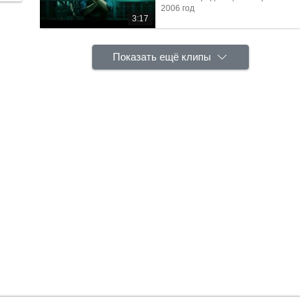
2006 год
3:17
Показать ещё клипы