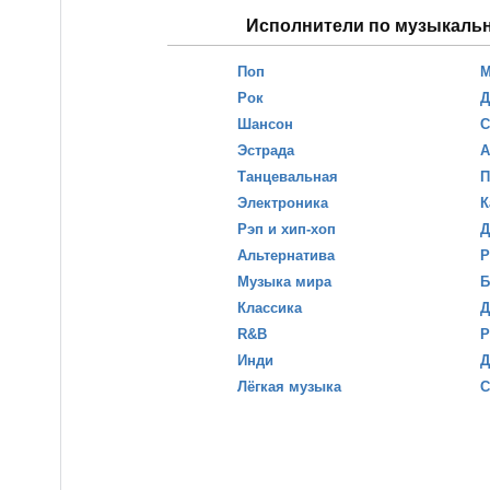
Исполнители по музыкаль
Поп
М
Рок
Д
Шансон
С
Эстрада
А
Танцевальная
П
Электроника
К
Рэп и хип-хоп
Д
Альтернатива
Р
Музыка мира
Б
Классика
Д
R&B
Р
Инди
Д
Лёгкая музыка
С