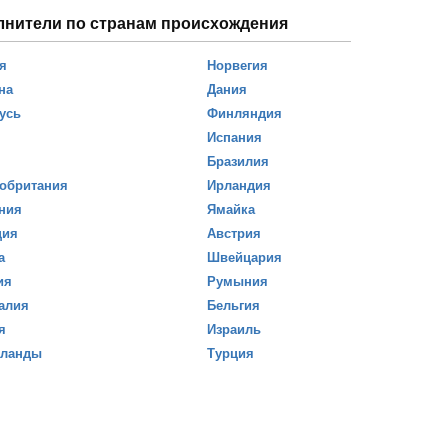
лнители по странам происхождения
я
Норвегия
на
Дания
усь
Финляндия
Испания
Бразилия
обритания
Ирландия
ния
Ямайка
ция
Австрия
а
Швейцария
ия
Румыния
алия
Бельгия
я
Израиль
рланды
Турция