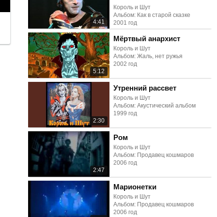
Король и Шут
Альбом: Как в старой сказке
4:41
2001 год
Мёртвый анархист
Король и Шут
Альбом: Жаль, нет ружья
2002 год
5:12
Утренний рассвет
Король и Шут
Альбом: Акустический альбом
1999 год
2:30
Ром
Король и Шут
Альбом: Продавец кошмаров
2006 год
2:47
Марионетки
Король и Шут
Альбом: Продавец кошмаров
2006 год