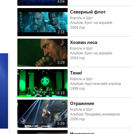
4:04
Северный флот
Король и Шут
Альбом: Бунт на корабле
2004 год
2:11
Хозяин леса
Король и Шут
Альбом: Бунт на корабле
2004 год
3:29
Тяни!
Король и Шут
Альбом: Акустический альбом
1999 год
3:19
Отражение
Король и Шут
Альбом: Продавец кошмаров
2006 год
5:39
Некромант