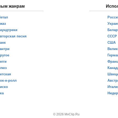
ным жанрам
Испо
етал
Росси
жаз
Украи
аундтреки
Белар
вторская песня
СССР
анк
США
антри
Велик
ругое
Герма
егги
Фран
люз
Канад
етская
Швец
ок-н-ролл
Австр
иско
Итали
ка
Ниде
© 2026 MvClip.Ru