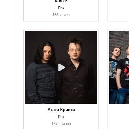
КняZz
Рок
133 клипа
Агата Кристи
Рок
137 клипов