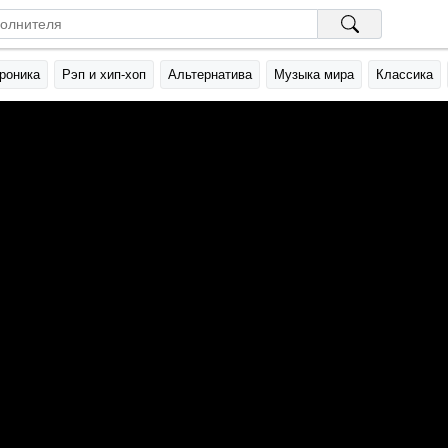
роника
Рэп и хип-хоп
Альтернатива
Музыка мира
Классика