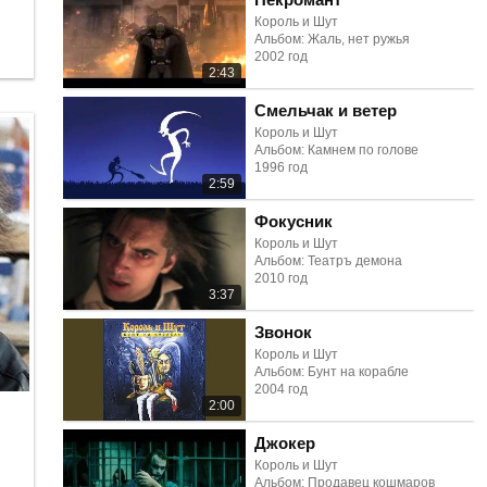
Король и Шут
Альбом: Жаль, нет ружья
2002 год
2:43
Смельчак и ветер
Король и Шут
Альбом: Камнем по голове
1996 год
2:59
Фокусник
Король и Шут
Альбом: Театръ демона
2010 год
3:37
Звонок
Король и Шут
Альбом: Бунт на корабле
2004 год
2:00
Джокер
Король и Шут
Альбом: Продавец кошмаров