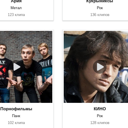
Ария
Кукрыниксы
Метал
Рок
123 клипа
136 клипов
Порнофильмы
КИНО
Панк
Рок
102 клипа
128 клипов