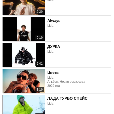
2:29
Always
Lida
0:19
ДУРКА
Lida
2:41
Цветы
Lida
Альбом: Новая рок звезда
2022 год
1:19
ЛАДА ТУРБО СПЕЙС
Lida