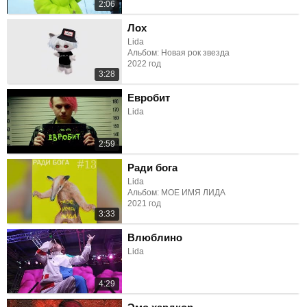
2:06
Лох
Lida
Альбом: Новая рок звезда
2022 год
3:28
Евробит
Lida
2:59
Ради бога
Lida
Альбом: МОЕ ИМЯ ЛИДА
2021 год
3:33
Влюблино
Lida
4:29