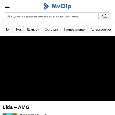
Поп
Рок
Шансон
Эстрада
Танцевальная
Электроника
Lida – AMG