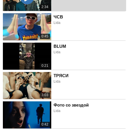
2:34
ЧСВ
Lida
0:45
BLUM
Lida
0:21
ТРЯСИ
Lida
3:03
Фото со звездой
Lida
0:42