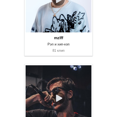
mzlff
Рэп и хип-хоп
81 клип