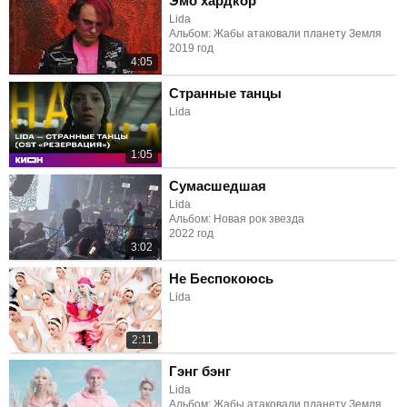
Эмо хардкор
Lida
Альбом: Жабы атаковали планету Земля
2019 год
4:05
Странные танцы
Lida
1:05
Сумасшедшая
Lida
Альбом: Новая рок звезда
2022 год
3:02
Не Беспокоюсь
Lida
2:11
Гэнг бэнг
Lida
Альбом: Жабы атаковали планету Земля