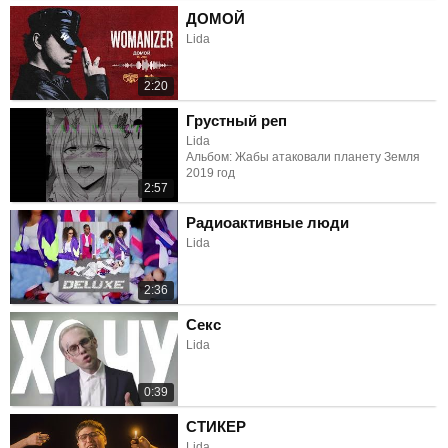
ДОМОЙ
Lida
2:20
Грустный реп
Lida
Альбом: Жабы атаковали планету Земля
2019 год
2:57
Радиоактивные люди
Lida
2:36
Секс
Lida
0:39
СТИКЕР
Lida