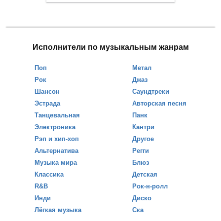
Исполнители по музыкальным жанрам
Поп
Метал
Рок
Джаз
Шансон
Саундтреки
Эстрада
Авторская песня
Танцевальная
Панк
Электроника
Кантри
Рэп и хип-хоп
Другое
Альтернатива
Регги
Музыка мира
Блюз
Классика
Детская
R&B
Рок-н-ролл
Инди
Диско
Лёгкая музыка
Ска