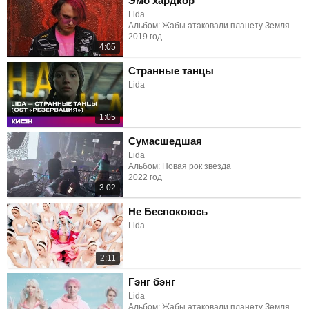
Эмо хардкор
Lida
Альбом: Жабы атаковали планету Земля
2019 год
4:05
Странные танцы
Lida
1:05
Сумасшедшая
Lida
Альбом: Новая рок звезда
2022 год
3:02
Не Беспокоюсь
Lida
2:11
Гэнг бэнг
Lida
Альбом: Жабы атаковали планету Земля