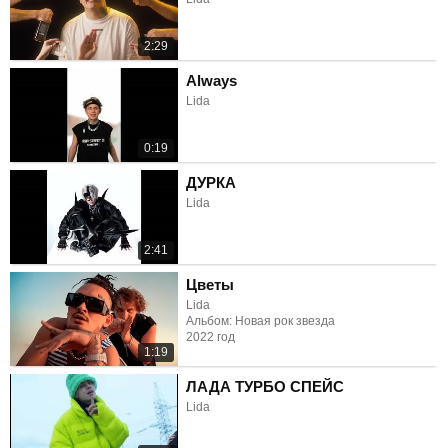
2:29
Always
Lida
0:19
ДУРКА
Lida
2:41
Цветы
Lida
Альбом: Новая рок звезда
2022 год
1:19
ЛАДА ТУРБО СПЕЙС
Lida