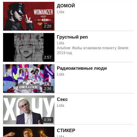
ДОМОЙ
Lida
2:20
Грустный реп
Lida
Альбом: Жабы атаковали планету Земля
2019 год
2:57
Радиоактивные люди
Lida
2:36
Секс
Lida
0:39
СТИКЕР
Lida