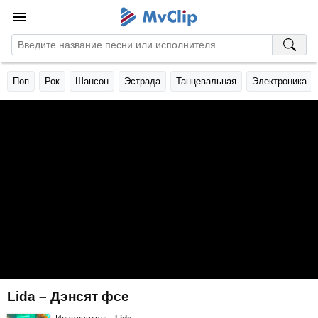
Поп
Рок
Шансон
Эстрада
Танцевальная
Электроника
Lida – Дэнсят фсе