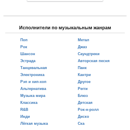
Исполнители по музыкальным жанрам
Поп
Метал
Рок
Джаз
Шансон
Саундтреки
Эстрада
Авторская песня
Танцевальная
Панк
Электроника
Кантри
Рэп и хип-хоп
Другое
Альтернатива
Регги
Музыка мира
Блюз
Классика
Детская
R&B
Рок-н-ролл
Инди
Диско
Лёгкая музыка
Ска