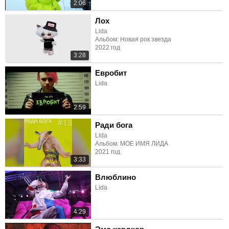
2:06
Лох
Lida
Альбом: Новая рок звезда
2022 год
3:28
Евробит
Lida
2:59
Ради бога
Lida
Альбом: МОЕ ИМЯ ЛИДА
2021 год
3:33
Влюблино
Lida
4:29