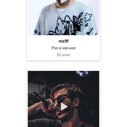
mzlff
Рэп и хип-хоп
81 клип