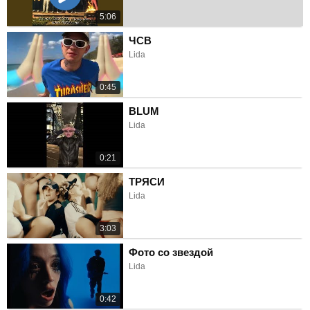
5:06
ЧСВ
Lida
0:45
BLUM
Lida
0:21
ТРЯСИ
Lida
3:03
Фото со звездой
Lida
0:42