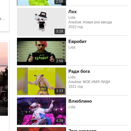
2:06
Лох
Lida
Танцевальная, Электроника, Рэп и хип-хоп
Альбом: Новая рок звезда
2022 год
3:28
Евробит
Lida
2:59
Ради бога
Lida
Альбом: МОЕ ИМЯ ЛИДА
2021 год
3:33
Влюблино
Lida
4:29
Эмо хардкор