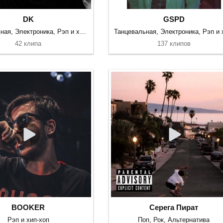
DK
GSPD
Танцевальная, Электроника, Рэп и хип-хоп
42 клипа
137 клипов
BOOKER
Серега Пират
Рэп и хип-хоп
Поп, Рок, Альтернатива