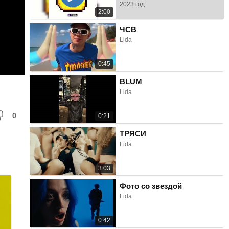
2023 год
2:00
ЧСВ
Lida
0:45
BLUM
Lida
0
0:21
ТРЯСИ
Lida
3:03
Фото со звездой
Lida
0:42