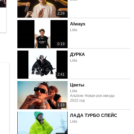
2:29
Always
Lida
0:19
ДУРКА
Lida
2:41
Цветы
Lida
Альбом: Новая рок звезда
2022 год
1:19
ЛАДА ТУРБО СПЕЙС
Lida