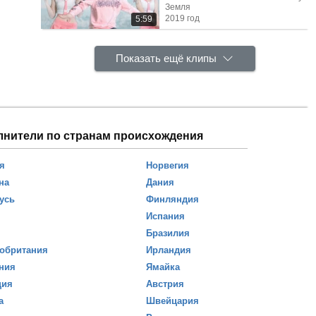
Земля
2019 год
5:59
Показать ещё клипы
лнители по странам происхождения
я
Норвегия
на
Дания
усь
Финляндия
Испания
Бразилия
обритания
Ирландия
ния
Ямайка
ция
Австрия
а
Швейцария