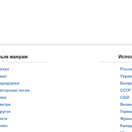
ным жанрам
Испо
етал
Росси
жаз
Украи
аундтреки
Белар
вторская песня
СССР
анк
США
антри
Велик
ругое
Герма
егги
Фран
люз
Канад