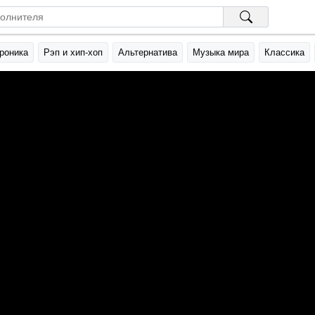
роника
Рэп и хип-хоп
Альтернатива
Музыка мира
Классика