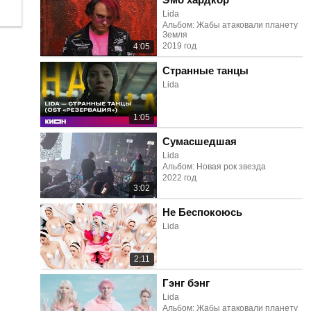
Lida
Альбом: Жабы атаковали планету
Земля
2019 год
4:05
Странные танцы
Lida
1:05
Сумасшедшая
Lida
Альбом: Новая рок звезда
2022 год
3:02
Не Беспокоюсь
Lida
2:11
Гэнг бэнг
Lida
Альбом: Жабы атаковали планету