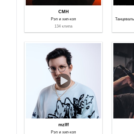
CMH
Рэп и хип-хоп
134 клипа
mzlff
Рэп и хип-хоп