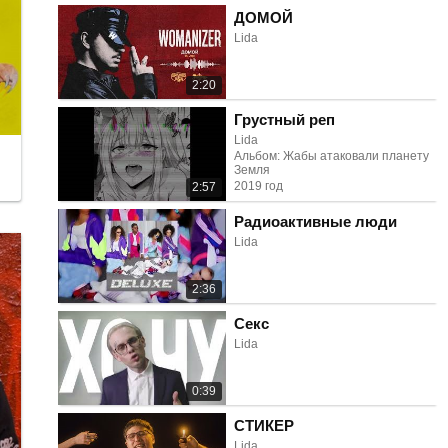
ДОМОЙ
Lida
2:20
Грустный реп
Lida
Альбом: Жабы атаковали планету
Земля
2019 год
2:57
Радиоактивные люди
Lida
2:36
Секс
Lida
0:39
СТИКЕР
Lida