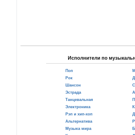
Исполнители по музыкаль
Поп
М
Рок
Д
Шансон
С
Эстрада
А
Танцевальная
П
Электроника
К
Рэп и хип-хоп
Д
Альтернатива
Р
Музыка мира
Б