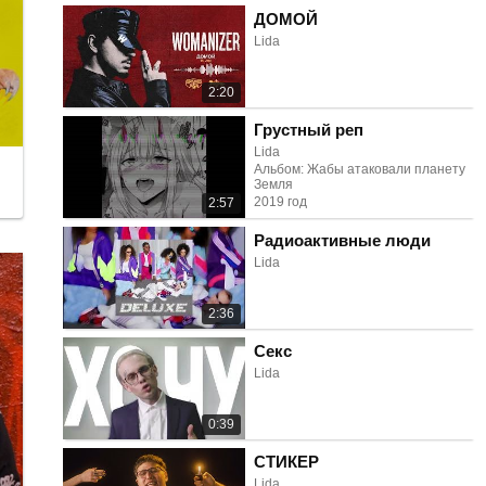
ДОМОЙ
Lida
2:20
Грустный реп
Lida
Альбом: Жабы атаковали планету
Земля
2019 год
2:57
Радиоактивные люди
Lida
2:36
Секс
Lida
0:39
СТИКЕР
Lida