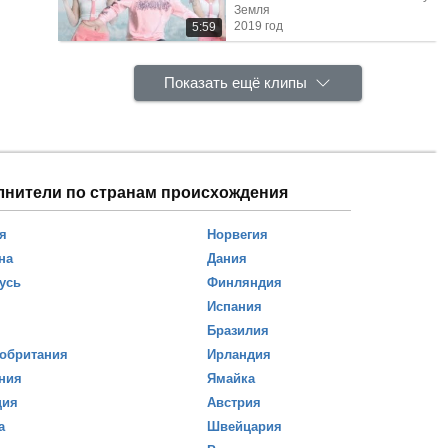
Земля
2019 год
5:59
Показать ещё клипы
лнители по странам происхождения
я
Норвегия
на
Дания
усь
Финляндия
Испания
Бразилия
обритания
Ирландия
ния
Ямайка
ция
Австрия
а
Швейцария