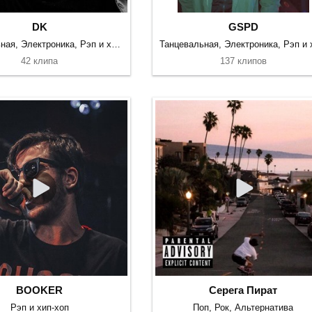
DK
GSPD
Танцевальная, Электроника, Рэп и хип-хоп
42 клипа
137 клипов
BOOKER
Серега Пират
Рэп и хип-хоп
Поп, Рок, Альтернатива