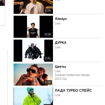
2:29
Always
Lida
0:19
ДУРКА
Lida
2:41
Цветы
Lida
Альбом: Новая рок звезда
2022 год
1:19
ЛАДА ТУРБО СПЕЙС
Lida