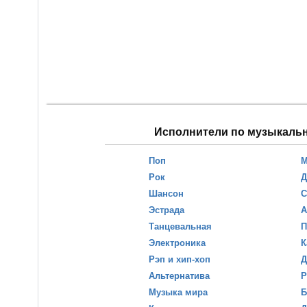
Исполнители по музыкаль
Поп
М
Рок
Д
Шансон
С
Эстрада
А
Танцевальная
П
Электроника
К
Рэп и хип-хоп
Д
Альтернатива
Р
Музыка мира
Б