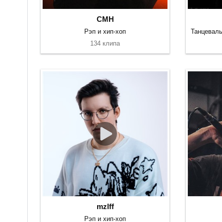
CMH
Рэп и хип-хоп
134 клипа
mzlff
Рэп и хип-хоп