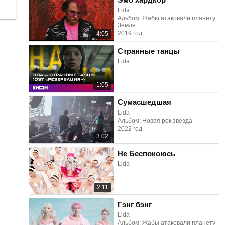
Lida
Альбом: Жабы атаковали планету
Земля
2019 год
4:05
Странные танцы
Lida
1:05
Сумасшедшая
Lida
Альбом: Новая рок звезда
2022 год
3:02
Не Беспокоюсь
Lida
2:11
Гэнг бэнг
Lida
Альбом: Жабы атаковали планету