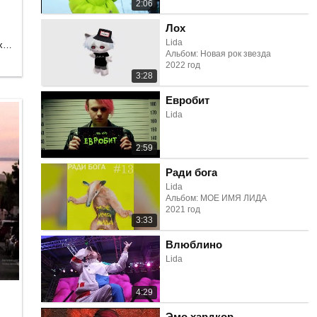
2:06
Лох
Lida
Танцевальная, Электроника, Рэп и хип-хоп
Альбом: Новая рок звезда
2022 год
3:28
Евробит
Lida
2:59
Ради бога
Lida
Альбом: МОЕ ИМЯ ЛИДА
2021 год
3:33
Влюблино
Lida
4:29
Эмо хардкор