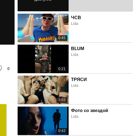
3:19
ЧСВ
Lida
0:45
BLUM
Lida
0
0:21
ТРЯСИ
Lida
3:03
Фото со звездой
Lida
0:42