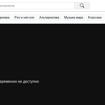
роника
Рэп и хип-хоп
Альтернатива
Музыка мира
Классика
временно не доступно