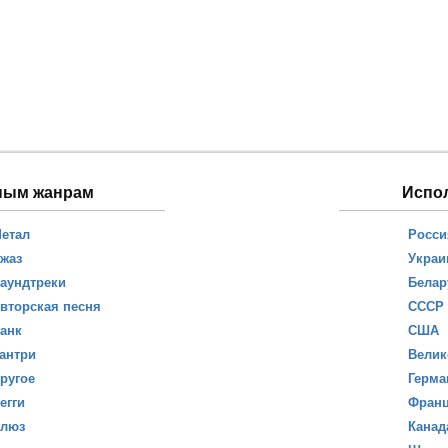
ным жанрам
Испо
етал
Росси
жаз
Украи
аундтреки
Белар
вторская песня
СССР
анк
США
антри
Велик
ругое
Герма
егги
Фран
люз
Канад