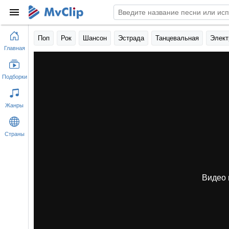
Поп
Рок
Шансон
Эстрада
Танцевальная
Элект
Главная
Подборки
Жанры
Страны
Видео 