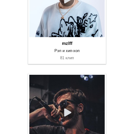
mzlff
Рэп и хип-хоп
81 клип