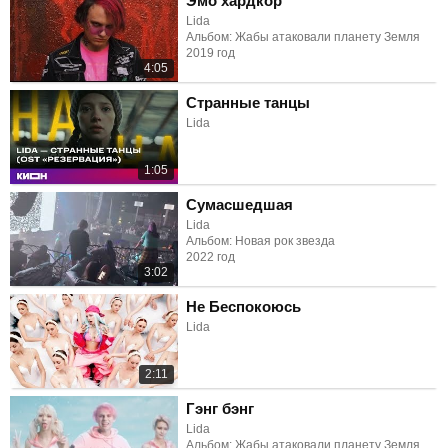
Эмо хардкор
Lida
Альбом: Жабы атаковали планету Земля
2019 год
4:05
Странные танцы
Lida
1:05
Сумасшедшая
Lida
Альбом: Новая рок звезда
2022 год
3:02
Не Беспокоюсь
Lida
2:11
Гэнг бэнг
Lida
Альбом: Жабы атаковали планету Земля