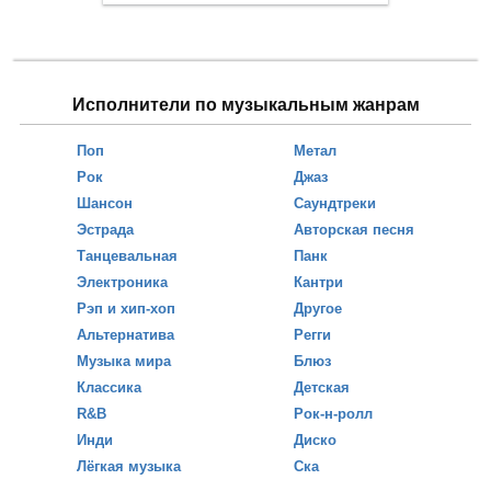
Исполнители по музыкальным жанрам
Поп
Метал
Рок
Джаз
Шансон
Саундтреки
Эстрада
Авторская песня
Танцевальная
Панк
Электроника
Кантри
Рэп и хип-хоп
Другое
Альтернатива
Регги
Музыка мира
Блюз
Классика
Детская
R&B
Рок-н-ролл
Инди
Диско
Лёгкая музыка
Ска