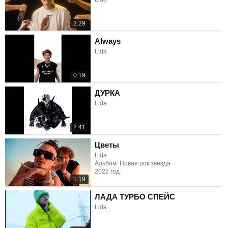
2:29
Always
Lida
0:19
ДУРКА
Lida
2:41
Цветы
Lida
Альбом: Новая рок звезда
2022 год
1:19
ЛАДА ТУРБО СПЕЙС
Lida