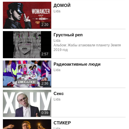
ДОМОЙ
Lida
2:20
Грустный реп
Lida
Альбом: Жабы атаковали планету Земля
2019 год
2:57
Радиоактивные люди
Lida
2:36
Секс
Lida
0:39
СТИКЕР
Lida