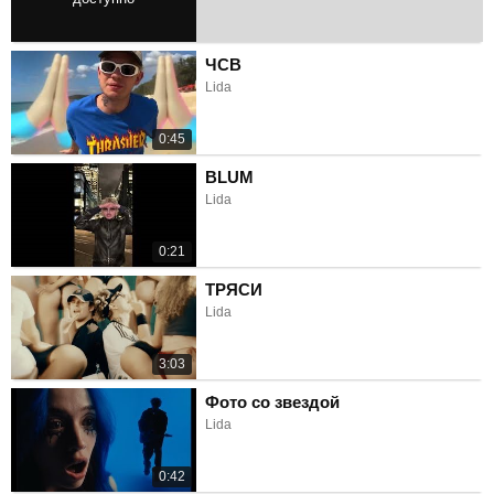
1:56
ЧСВ
Lida
0:45
BLUM
Lida
0:21
ТРЯСИ
Lida
3:03
Фото со звездой
Lida
0:42