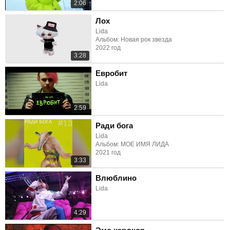
2:06
Лох
Lida
Альбом: Новая рок звезда
2022 год
3:28
Евробит
Lida
2:59
Ради бога
Lida
Альбом: МОЕ ИМЯ ЛИДА
2021 год
3:33
Влюблино
Lida
4:29