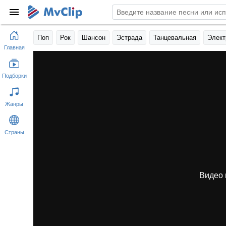
Поп
Рок
Шансон
Эстрада
Танцевальная
Элект
Главная
Подборки
Жанры
Страны
Видео 