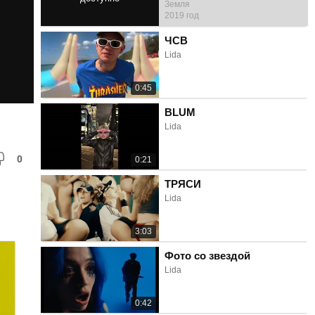
Земля
2019 год
3:45
ЧСВ
Lida
0:45
BLUM
Lida
0
0:21
ТРЯСИ
Lida
3:03
Фото со звездой
Lida
0:42