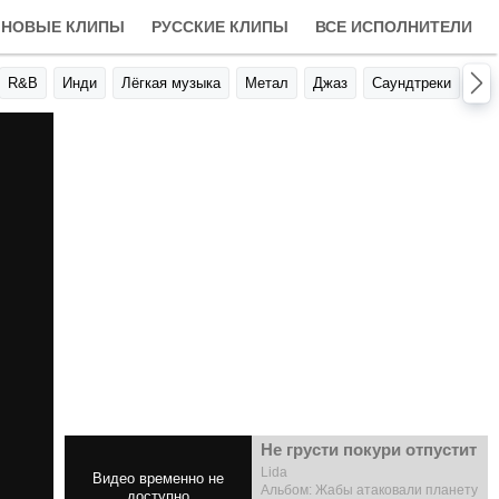
НОВЫЕ КЛИПЫ
РУССКИЕ КЛИПЫ
ВСЕ ИСПОЛНИТЕЛИ
R&B
Инди
Лёгкая музыка
Метал
Джаз
Саундтреки
Авт
Не грусти покури отпустит
Lida
Альбом: Жабы атаковали планету