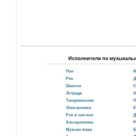
Исполнители по музыкаль
Поп
М
Рок
Д
Шансон
С
Эстрада
А
Танцевальная
П
Электроника
К
Рэп и хип-хоп
Д
Альтернатива
Р
Музыка мира
Б