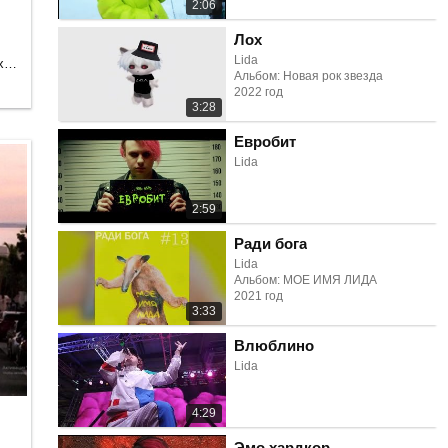
2:06
Лох
Lida
Танцевальная, Электроника, Рэп и хип-хоп
Альбом: Новая рок звезда
2022 год
3:28
Евробит
Lida
2:59
Ради бога
Lida
Альбом: МОЕ ИМЯ ЛИДА
2021 год
3:33
Влюблино
Lida
4:29
Эмо хардкор