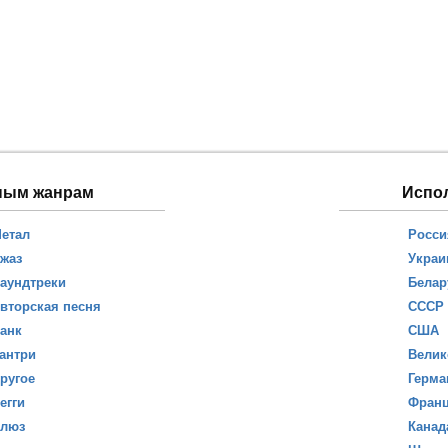
ным жанрам
Испо
етал
Росси
жаз
Украи
аундтреки
Белар
вторская песня
СССР
анк
США
антри
Велик
ругое
Герма
егги
Фран
люз
Канад