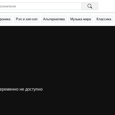
роника
Рэп и хип-хоп
Альтернатива
Музыка мира
Классика
временно не доступно