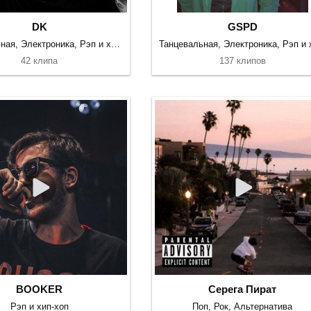
DK
GSPD
Танцевальная, Электроника, Рэп и хип-хоп
42 клипа
137 клипов
BOOKER
Серега Пират
Рэп и хип-хоп
Поп, Рок, Альтернатива