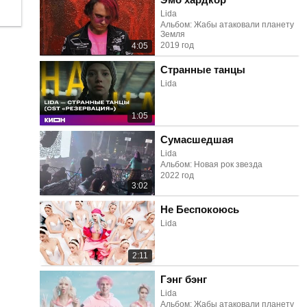
Lida
Альбом: Жабы атаковали планету
Земля
2019 год
4:05
Странные танцы
Lida
1:05
Сумасшедшая
Lida
Альбом: Новая рок звезда
2022 год
3:02
Не Беспокоюсь
Lida
2:11
Гэнг бэнг
Lida
Альбом: Жабы атаковали планету