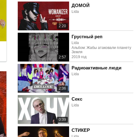
ДОМОЙ
Lida
2:20
Грустный реп
Lida
Альбом: Жабы атаковали планету
Земля
2019 год
2:57
Радиоактивные люди
Lida
2:36
Секс
Lida
0:39
СТИКЕР
Lida