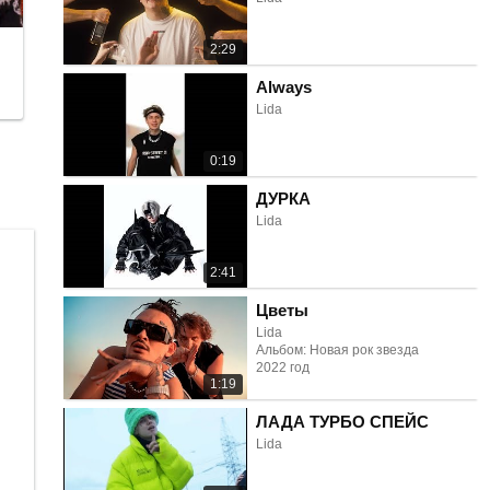
2:29
Always
Lida
0:19
ДУРКА
Lida
2:41
Цветы
Lida
Альбом: Новая рок звезда
2022 год
1:19
ЛАДА ТУРБО СПЕЙС
Lida