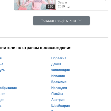
Земля
2019 год
5:59
Показать ещё клипы
лнители по странам происхождения
я
Норвегия
на
Дания
усь
Финляндия
Испания
Бразилия
обритания
Ирландия
ния
Ямайка
ция
Австрия
а
Швейцария