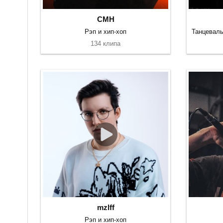
CMH
Рэп и хип-хоп
134 клипа
mzlff
Рэп и хип-хоп