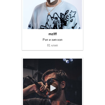
mzlff
Рэп и хип-хоп
81 клип