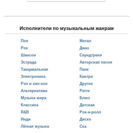
Исполнители по музыкальным жанрам
Поп
Метал
Рок
Джаз
Шансон
Саундтреки
Эстрада
Авторская песня
Танцевальная
Панк
Электроника
Кантри
Рэп и хип-хоп
Другое
Альтернатива
Регги
Музыка мира
Блюз
Классика
Детская
R&B
Рок-н-ролл
Инди
Диско
Лёгкая музыка
Ска