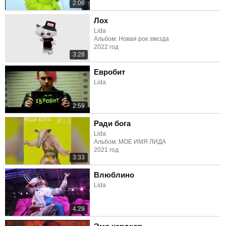
2:06
Лох
Lida
Альбом: Новая рок звезда
2022 год
3:28
Евробит
Lida
2:59
Ради бога
Lida
Альбом: МОЕ ИМЯ ЛИДА
2021 год
3:33
Влюблино
Lida
4:29