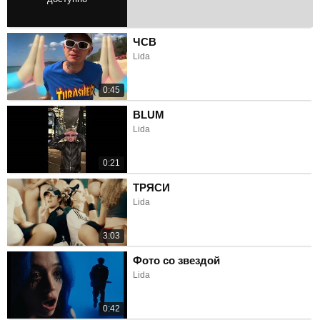
1:29
ЧСВ
Lida
0:45
BLUM
Lida
0:21
ТРЯСИ
Lida
3:03
Фото со звездой
Lida
0:42