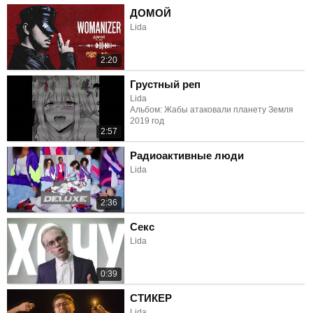
ДОМОЙ
Lida
2:20
Грустный реп
Lida
Альбом: Жабы атаковали планету Земля
2019 год
2:57
Радиоактивные люди
Lida
2:36
Секс
Lida
0:39
СТИКЕР
Lida