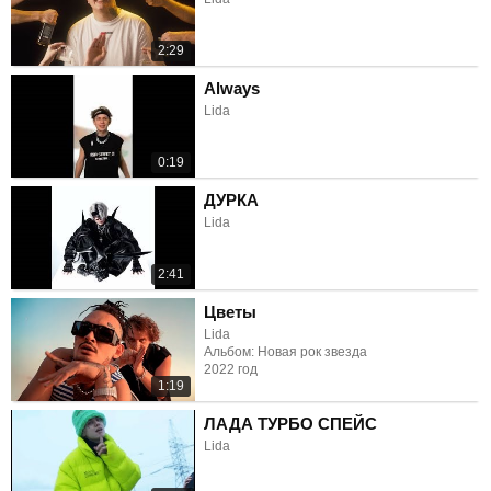
2:29
Always
Lida
0:19
ДУРКА
Lida
2:41
Цветы
Lida
Альбом: Новая рок звезда
2022 год
1:19
ЛАДА ТУРБО СПЕЙС
Lida