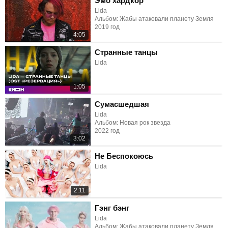
Эмо хардкор
Lida
Альбом: Жабы атаковали планету Земля
2019 год
4:05
Странные танцы
Lida
1:05
Сумасшедшая
Lida
Альбом: Новая рок звезда
2022 год
3:02
Не Беспокоюсь
Lida
2:11
Гэнг бэнг
Lida
Альбом: Жабы атаковали планету Земля