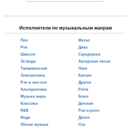
Исполнители по музыкальным жанрам
Поп
Метал
Рок
Джаз
Шансон
Саундтреки
Эстрада
Авторская песня
Танцевальная
Панк
Электроника
Кантри
Рэп и хип-хоп
Другое
Альтернатива
Регги
Музыка мира
Блюз
Классика
Детская
R&B
Рок-н-ролл
Инди
Диско
Лёгкая музыка
Ска