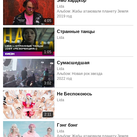
Эмо хардкор
Lida
Альбом: Жабы атаковали планету Земля
2019 год
4:05
Странные танцы
Lida
1:05
Сумасшедшая
Lida
Альбом: Новая рок звезда
2022 год
3:02
Не Беспокоюсь
Lida
2:11
Гэнг бэнг
Lida
Альбом: Жабы атаковали планету Земля