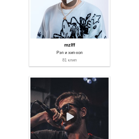
mzlff
Рэп и хип-хоп
81 клип