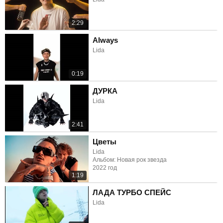
2:29
Always
Lida
0:19
ДУРКА
Lida
2:41
Цветы
Lida
Альбом: Новая рок звезда
2022 год
1:19
ЛАДА ТУРБО СПЕЙС
Lida