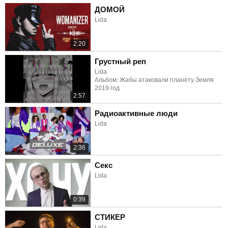
ДОМОЙ
Lida
2:20
Грустный реп
Lida
Альбом: Жабы атаковали планету Земля
2019 год
2:57
Радиоактивные люди
Lida
2:36
Секс
Lida
0:39
СТИКЕР
Lida