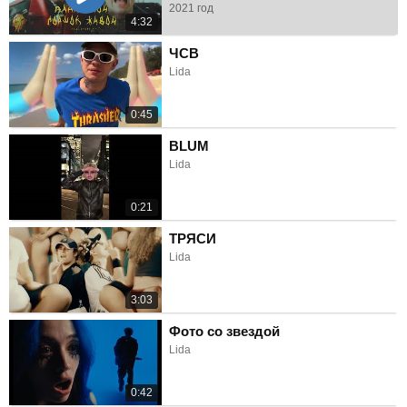
2021 год
4:32
ЧСВ
Lida
0:45
BLUM
Lida
0:21
ТРЯСИ
Lida
3:03
Фото со звездой
Lida
0:42