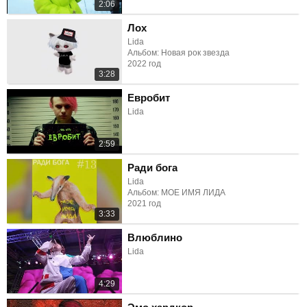
2:06
Лох
Lida
Альбом: Новая рок звезда
2022 год
3:28
Евробит
Lida
2:59
Ради бога
Lida
Альбом: МОЕ ИМЯ ЛИДА
2021 год
3:33
Влюблино
Lida
4:29