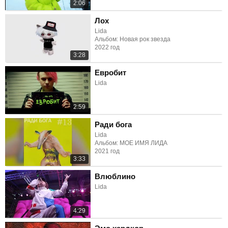
2:06
Лох
Lida
Альбом: Новая рок звезда
2022 год
3:28
Евробит
Lida
2:59
Ради бога
Lida
Альбом: МОЕ ИМЯ ЛИДА
2021 год
3:33
Влюблино
Lida
4:29