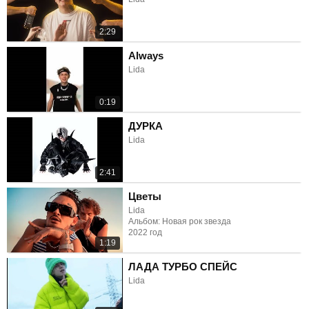
2:29
Always
Lida
0:19
ДУРКА
Lida
2:41
Цветы
Lida
Альбом: Новая рок звезда
2022 год
1:19
ЛАДА ТУРБО СПЕЙС
Lida