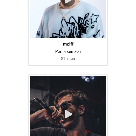
mzlff
Рэп и хип-хоп
81 клип