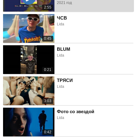
2021 год
2:55
ЧСВ
Lida
0:45
BLUM
Lida
0:21
ТРЯСИ
Lida
3:03
Фото со звездой
Lida
0:42