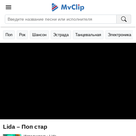
Поп
Рок
Шансон
Эстрада
Танцевальная
Электроника
Lida – Поп стар