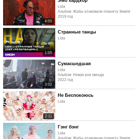
Эмо хардкор
Lida
Альбом: Жабы атаковали планету Земля
2019 год
4:05
Странные танцы
Lida
1:05
Сумасшедшая
Lida
Альбом: Новая рок звезда
2022 год
3:02
Не Беспокоюсь
Lida
2:11
Гэнг бэнг
Lida
Альбом: Жабы атаковали планету Земля