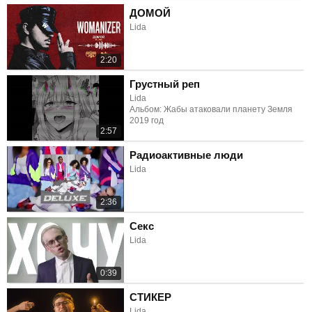
ДОМОЙ
Lida
2:20
Грустный реп
Lida
Альбом: Жабы атаковали планету Земля
2019 год
2:57
Радиоактивные люди
Lida
2:36
Секс
Lida
0:39
СТИКЕР
Lida