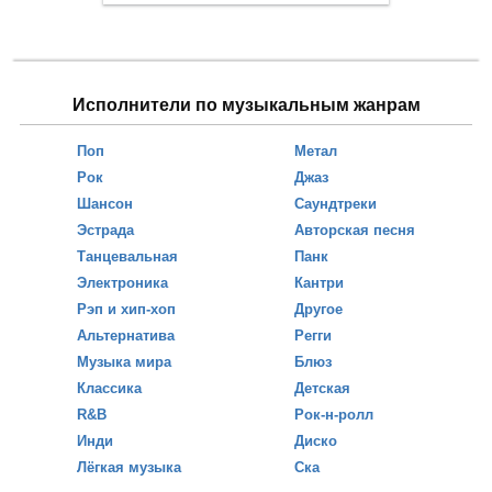
Исполнители по музыкальным жанрам
Поп
Метал
Рок
Джаз
Шансон
Саундтреки
Эстрада
Авторская песня
Танцевальная
Панк
Электроника
Кантри
Рэп и хип-хоп
Другое
Альтернатива
Регги
Музыка мира
Блюз
Классика
Детская
R&B
Рок-н-ролл
Инди
Диско
Лёгкая музыка
Ска