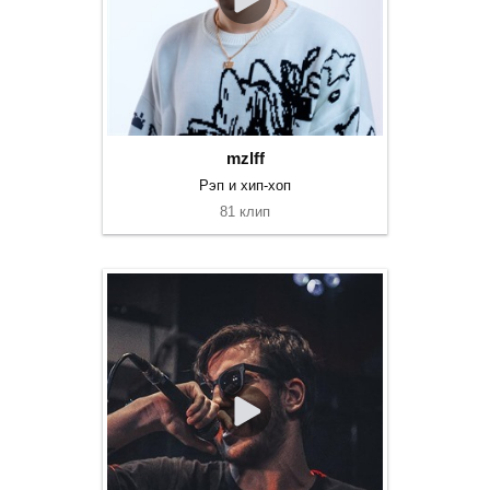
mzlff
Рэп и хип-хоп
81 клип