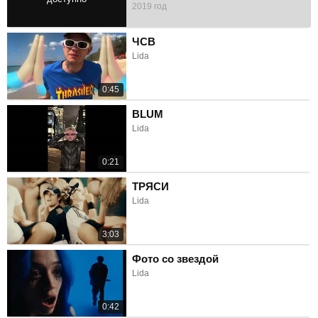
2019 год
3:36
ЧСВ
Lida
0:45
BLUM
Lida
0:21
ТРЯСИ
Lida
3:03
Фото со звездой
Lida
0:42