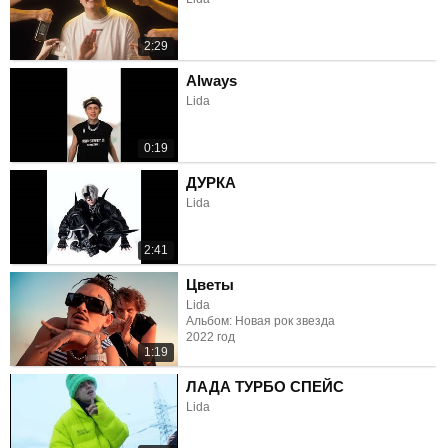
2:29
Always
Lida
0:19
ДУРКА
Lida
2:41
Цветы
Lida
Альбом: Новая рок звезда
2022 год
1:19
ЛАДА ТУРБО СПЕЙС
Lida