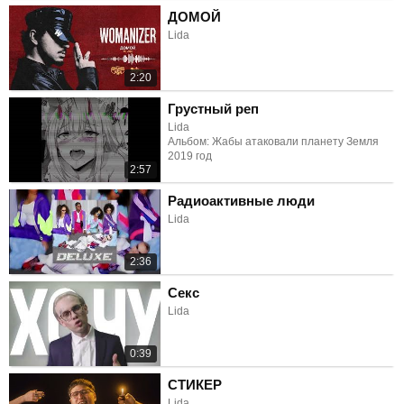
ДОМОЙ
Lida
2:20
Грустный реп
Lida
Альбом: Жабы атаковали планету Земля
2019 год
2:57
Радиоактивные люди
Lida
2:36
Секс
Lida
0:39
СТИКЕР
Lida