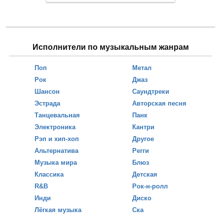
Исполнители по музыкальным жанрам
Поп
Метал
Рок
Джаз
Шансон
Саундтреки
Эстрада
Авторская песня
Танцевальная
Панк
Электроника
Кантри
Рэп и хип-хоп
Другое
Альтернатива
Регги
Музыка мира
Блюз
Классика
Детская
R&B
Рок-н-ролл
Инди
Диско
Лёгкая музыка
Ска