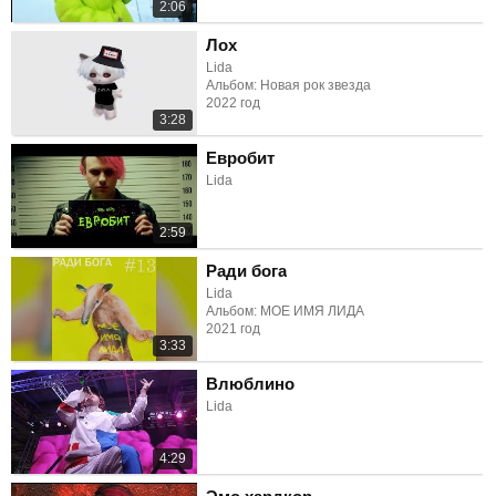
2:06
Лох
Lida
Альбом: Новая рок звезда
2022 год
3:28
Евробит
Lida
2:59
Ради бога
Lida
Альбом: МОЕ ИМЯ ЛИДА
2021 год
3:33
Влюблино
Lida
4:29