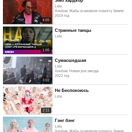
Эмо хардкор
Lida
Альбом: Жабы атаковали планету Земля
2019 год
4:05
Странные танцы
Lida
1:05
Сумасшедшая
Lida
Альбом: Новая рок звезда
2022 год
3:02
Не Беспокоюсь
Lida
2:11
Гэнг бэнг
Lida
Альбом: Жабы атаковали планету Земля