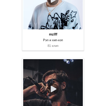
mzlff
Рэп и хип-хоп
81 клип