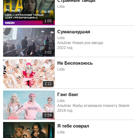
Странные танцы
Lida
1:05
Сумасшедшая
Lida
Альбом: Новая рок звезда
2022 год
3:02
Не Беспокоюсь
Lida
2:11
Гэнг бэнг
Lida
Альбом: Жабы атаковали планету Земля
2019 год
5:59
Я тебе соврал
Lida