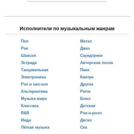
Исполнители по музыкальным жанрам
Поп
Метал
Рок
Джаз
Шансон
Саундтреки
Эстрада
Авторская песня
Танцевальная
Панк
Электроника
Кантри
Рэп и хип-хоп
Другое
Альтернатива
Регги
Музыка мира
Блюз
Классика
Детская
R&B
Рок-н-ролл
Инди
Диско
Лёгкая музыка
Ска