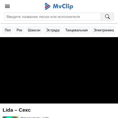
Поп
Рок
Шансон
Эстрада
Танцевальная
Электроника
Lida – Секс