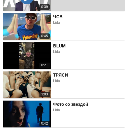
0:39
ЧСВ
Lida
0:45
BLUM
Lida
0:21
ТРЯСИ
Lida
3:03
Фото со звездой
Lida
0:42