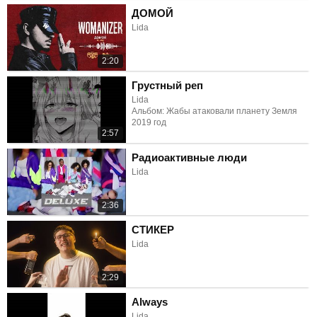
ДОМОЙ
Lida
2:20
Грустный реп
Lida
Альбом: Жабы атаковали планету Земля
2019 год
2:57
Радиоактивные люди
Lida
2:36
СТИКЕР
Lida
2:29
Always
Lida