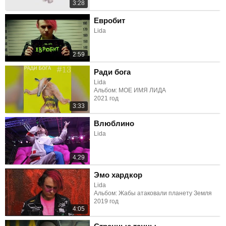
3:28
Евробит
Lida
2:59
Ради бога
Lida
Альбом: МОЕ ИМЯ ЛИДА
2021 год
3:33
Влюблино
Lida
4:29
Эмо хардкор
Lida
Альбом: Жабы атаковали планету Земля
2019 год
4:05