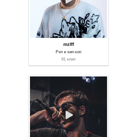
mzlff
Рэп и хип-хоп
81 клип