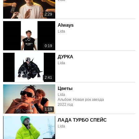
2:29
Always
Lida
0:19
ДУРКА
Lida
2:41
Цветы
Lida
Альбом: Новая рок звезда
2022 год
1:19
ЛАДА ТУРБО СПЕЙС
Lida