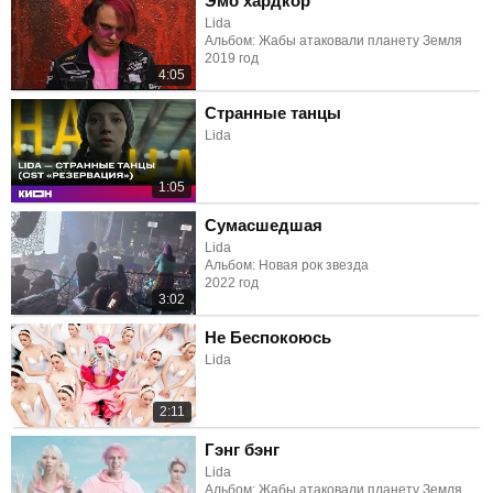
Эмо хардкор
Lida
Альбом: Жабы атаковали планету Земля
2019 год
4:05
Странные танцы
Lida
1:05
Сумасшедшая
Lida
Альбом: Новая рок звезда
2022 год
3:02
Не Беспокоюсь
Lida
2:11
Гэнг бэнг
Lida
Альбом: Жабы атаковали планету Земля