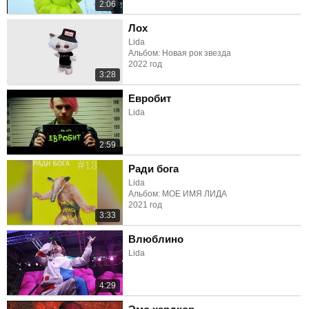
2:06
Лох
Lida
Альбом: Новая рок звезда
2022 год
3:28
Евробит
Lida
2:59
Ради бога
Lida
Альбом: МОЕ ИМЯ ЛИДА
2021 год
3:33
Влюблино
Lida
4:29