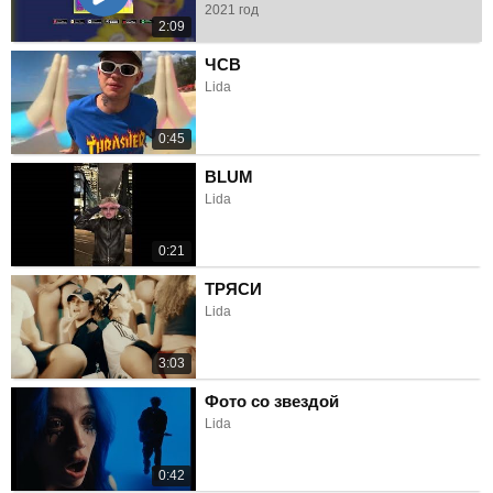
2021 год
2:09
ЧСВ
Lida
0:45
BLUM
Lida
0:21
ТРЯСИ
Lida
3:03
Фото со звездой
Lida
0:42