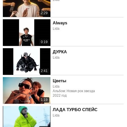
2:29
Always
Lida
0:19
ДУРКА
Lida
2:41
Цветы
Lida
Альбом: Новая рок звезда
2022 год
1:19
ЛАДА ТУРБО СПЕЙС
Lida