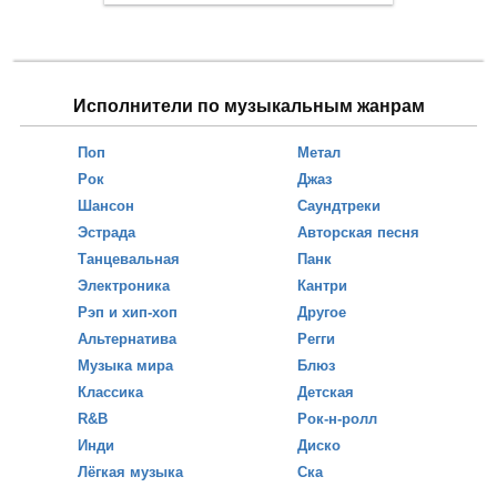
Исполнители по музыкальным жанрам
Поп
Метал
Рок
Джаз
Шансон
Саундтреки
Эстрада
Авторская песня
Танцевальная
Панк
Электроника
Кантри
Рэп и хип-хоп
Другое
Альтернатива
Регги
Музыка мира
Блюз
Классика
Детская
R&B
Рок-н-ролл
Инди
Диско
Лёгкая музыка
Ска