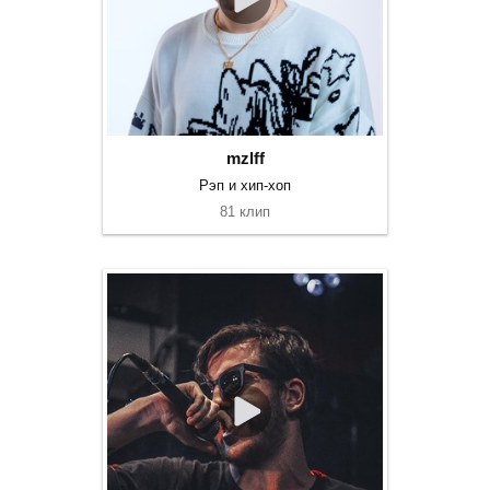
mzlff
Рэп и хип-хоп
81 клип