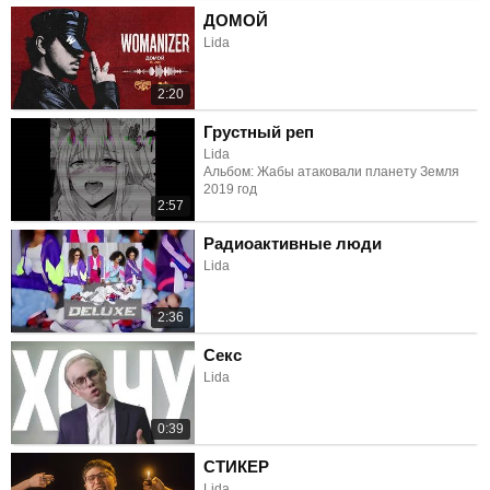
ДОМОЙ
Lida
2:20
Грустный реп
Lida
Альбом: Жабы атаковали планету Земля
2019 год
2:57
Радиоактивные люди
Lida
2:36
Секс
Lida
0:39
СТИКЕР
Lida