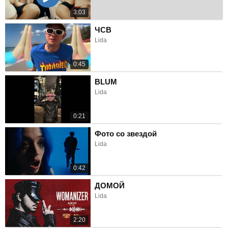
3:03
ЧСВ
Lida
0:45
BLUM
Lida
0:21
Фото со звездой
Lida
0:42
ДОМОЙ
Lida
2:20