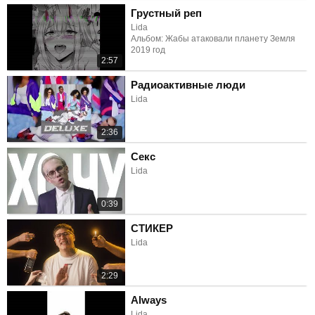
Грустный реп
Lida
Альбом: Жабы атаковали планету Земля
2019 год
2:57
Радиоактивные люди
Lida
2:36
Секс
Lida
0:39
СТИКЕР
Lida
2:29
Always
Lida