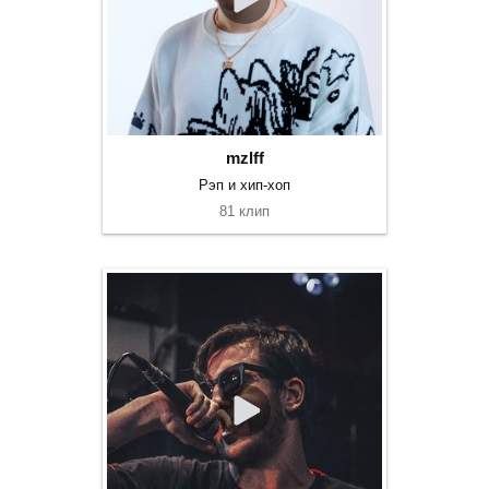
mzlff
Рэп и хип-хоп
81 клип