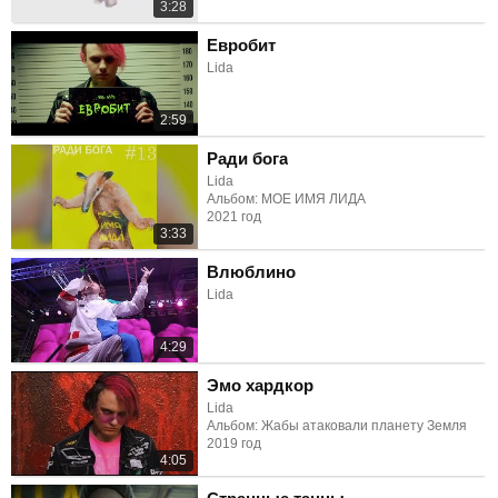
3:28
Евробит
Lida
2:59
Ради бога
Lida
Альбом: МОЕ ИМЯ ЛИДА
2021 год
3:33
Влюблино
Lida
4:29
Эмо хардкор
Lida
Альбом: Жабы атаковали планету Земля
2019 год
4:05