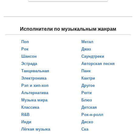
Исполнители по музыкальным жанрам
Поп
Метал
Рок
Джаз
Шансон
Саундтреки
Эстрада
Авторская песня
Танцевальная
Панк
Электроника
Кантри
Рэп и хип-хоп
Другое
Альтернатива
Регги
Музыка мира
Блюз
Классика
Детская
R&B
Рок-н-ролл
Инди
Диско
Лёгкая музыка
Ска