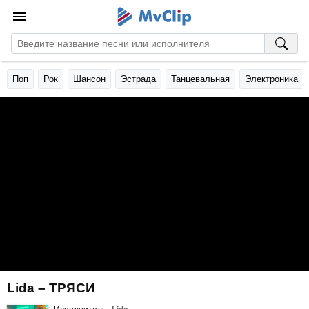
Поп
Рок
Шансон
Эстрада
Танцевальная
Электроника
Lida – ТРЯСИ