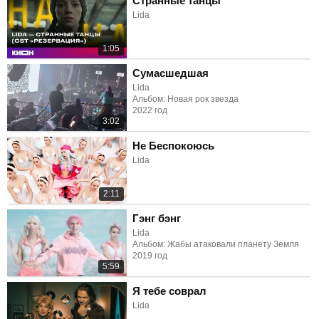
Странные танцы
Lida
1:05
Сумасшедшая
Lida
Альбом: Новая рок звезда
2022 год
3:02
Не Беспокоюсь
Lida
2:11
Гэнг бэнг
Lida
Альбом: Жабы атаковали планету Земля
2019 год
5:59
Я тебе соврал
Lida