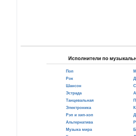
Исполнители по музыкаль
Поп
М
Рок
Д
Шансон
С
Эстрада
А
Танцевальная
П
Электроника
К
Рэп и хип-хоп
Д
Альтернатива
Р
Музыка мира
Б