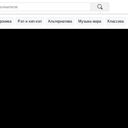
роника
Рэп и хип-хоп
Альтернатива
Музыка мира
Классика