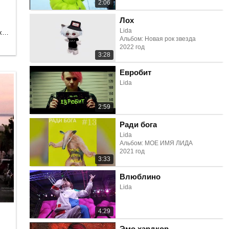
2:06
Лох
Lida
Танцевальная, Электроника, Рэп и хип-хоп
Альбом: Новая рок звезда
2022 год
3:28
Евробит
Lida
2:59
Ради бога
Lida
Альбом: МОЕ ИМЯ ЛИДА
2021 год
3:33
Влюблино
Lida
4:29
Эмо хардкор