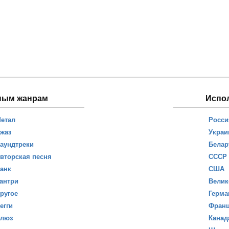
ным жанрам
Испо
етал
Росси
жаз
Украи
аундтреки
Белар
вторская песня
СССР
анк
США
антри
Велик
ругое
Герма
егги
Фран
люз
Канад