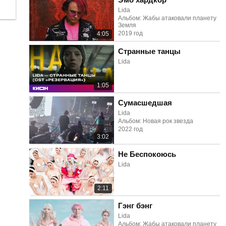
Lida
Альбом: Жабы атаковали планету
Земля
2019 год
4:05
Странные танцы
Lida
1:05
Сумасшедшая
Lida
Альбом: Новая рок звезда
2022 год
3:02
Не Беспокоюсь
Lida
2:11
Гэнг бэнг
Lida
Альбом: Жабы атаковали планету