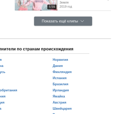
Земля
2019 год
5:59
Показать ещё клипы
лнители по странам происхождения
я
Норвегия
на
Дания
усь
Финляндия
Испания
Бразилия
обритания
Ирландия
ния
Ямайка
ция
Австрия
а
Швейцария