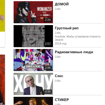
ДОМОЙ
Lida
2:20
Грустный реп
Lida
Альбом: Жабы атаковали планету
Земля
2019 год
2:57
Радиоактивные люди
Lida
2:36
Секс
Lida
0:39
СТИКЕР
Lida