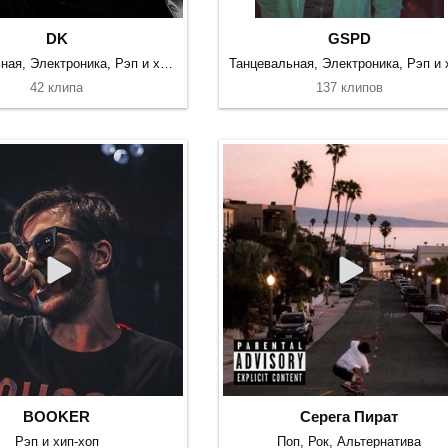
DK
GSPD
Танцевальная, Электроника, Рэп и хип-хоп
42 клипа
137 клипов
BOOKER
Серега Пират
Рэп и хип-хоп
Поп, Рок, Альтернатива