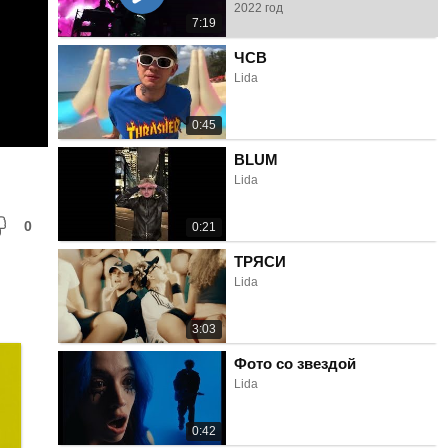
2022 год
7:19
ЧСВ
Lida
0:45
BLUM
Lida
0
0:21
ТРЯСИ
Lida
3:03
Фото со звездой
Lida
0:42