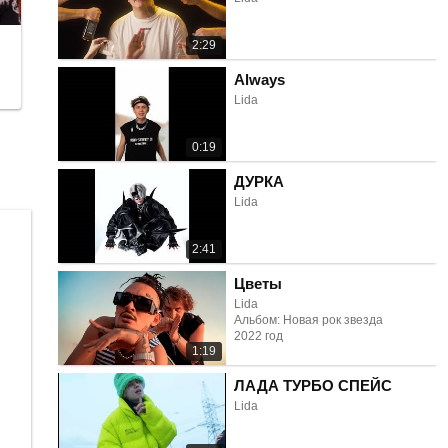
2:29
Always
Lida
0:19
ДУРКА
Lida
2:41
Цветы
Lida
Альбом: Новая рок звезда
2022 год
1:19
ЛАДА ТУРБО СПЕЙС
Lida