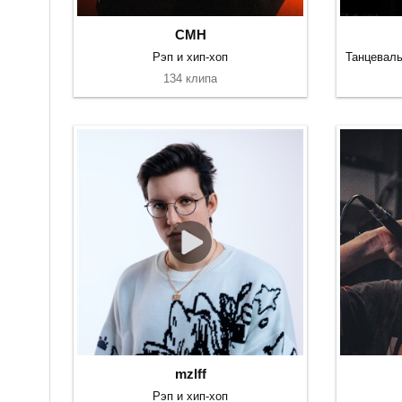
CMH
Рэп и хип-хоп
134 клипа
mzlff
Рэп и хип-хоп