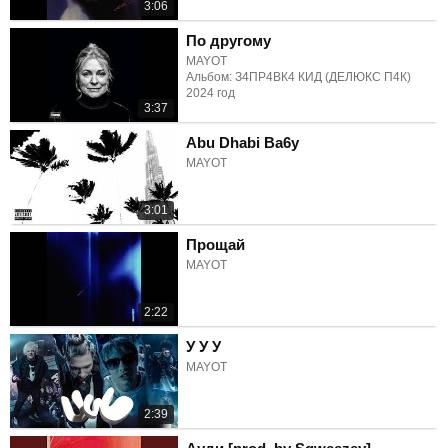
3:06
По другому
MAYOT
Альбом: З4ПР4ВК4 КИД (ДЕЛЮКС П4К)
2024 год
3:37
Abu Dhabi Ba6y
MAYOT
3:01
Прощай
MAYOT
2:22
У У У
MAYOT
2:39