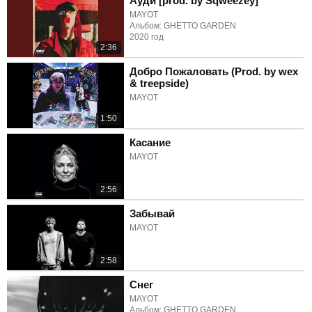
Ауди [prod. by Sqweezey]
MAYOT
Альбом: GHETTO GARDEN
2020 год
2:36
Добро Пожаловать (Prod. by wex
& treepside)
MAYOT
1:50
Касание
MAYOT
2:56
Забывай
MAYOT
2:58
Снег
MAYOT
Альбом: GHETTO GARDEN