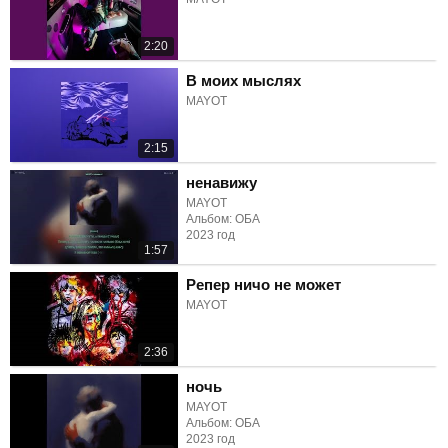
2:20
В моих мыслях
MAYOT
2:15
ненавижу
MAYOT
Альбом: ОБА
2023 год
1:57
Репер ничо не может
MAYOT
2:36
ночь
MAYOT
Альбом: ОБА
2023 год