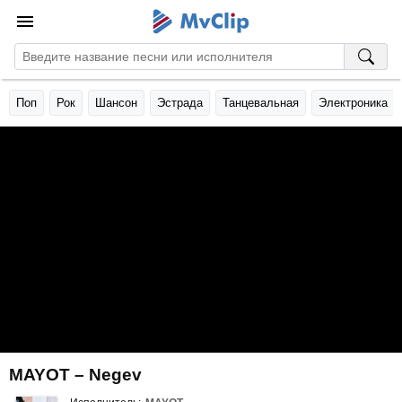
Поп
Рок
Шансон
Эстрада
Танцевальная
Электроника
MAYOT – Negev