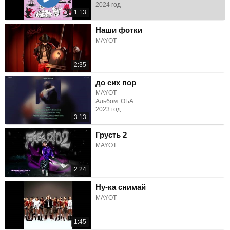
2024 год
1:13
Наши фотки
MAYOT
2:35
до сих пор
MAYOT
Альбом: ОБА
2023 год
3:13
Грусть 2
MAYOT
2:24
Ну-ка снимай
MAYOT
1:45