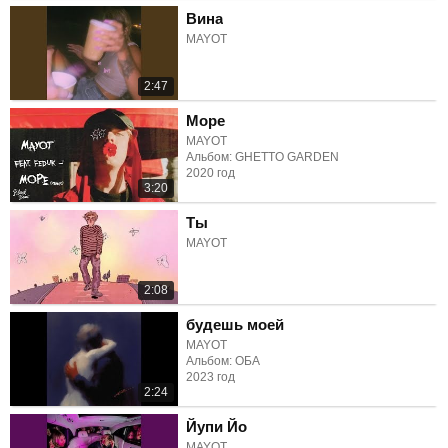
Вина
MAYOT
2:47
Море
MAYOT
Альбом: GHETTO GARDEN
2020 год
3:20
Ты
MAYOT
2:08
будешь моей
MAYOT
Альбом: ОБА
2023 год
2:24
Йупи Йо
MAYOT