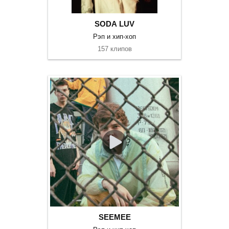
SODA LUV
Рэп и хип-хоп
157 клипов
SEEMEE