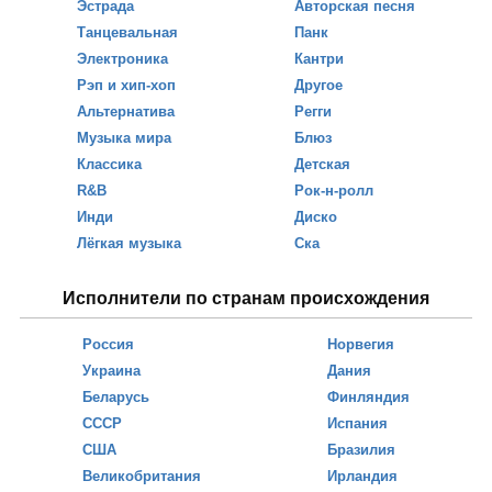
Эстрада
Авторская песня
Танцевальная
Панк
Электроника
Кантри
Рэп и хип-хоп
Другое
Альтернатива
Регги
Музыка мира
Блюз
Классика
Детская
R&B
Рок-н-ролл
Инди
Диско
Лёгкая музыка
Ска
Исполнители по странам происхождения
Россия
Норвегия
Украина
Дания
Беларусь
Финляндия
СССР
Испания
США
Бразилия
Великобритания
Ирландия