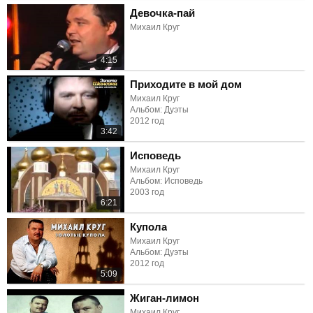
Девочка-пай
Михаил Круг
4:15
Приходите в мой дом
Михаил Круг
Альбом: Дуэты
2012 год
3:42
Исповедь
Михаил Круг
Альбом: Исповедь
2003 год
6:21
Купола
Михаил Круг
Альбом: Дуэты
2012 год
5:09
Жиган-лимон
Михаил Круг