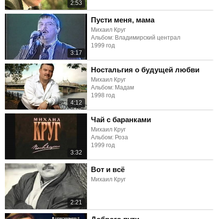
2:53
Пусти меня, мама
Михаил Круг
Альбом: Владимирский централ
1999 год
3:17
Ностальгия о будущей любви
Михаил Круг
Альбом: Мадам
1998 год
4:12
Чай с баранками
Михаил Круг
Альбом: Роза
1999 год
3:32
Вот и всё
Михаил Круг
2:21