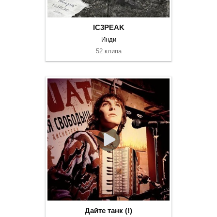
IC3PEAK
Инди
52 клипа
Дайте танк (!)