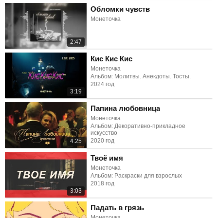
Обломки чувств
Монеточка
2:47
Кис Кис Кис
Монеточка
Альбом: Молитвы. Анекдоты. Тосты.
2024 год
3:19
Папина любовница
Монеточка
Альбом: Декоративно-прикладное
искусство
2020 год
4:25
Твоё имя
Монеточка
Альбом: Раскраски для взрослых
2018 год
3:03
Падать в грязь
Монеточка