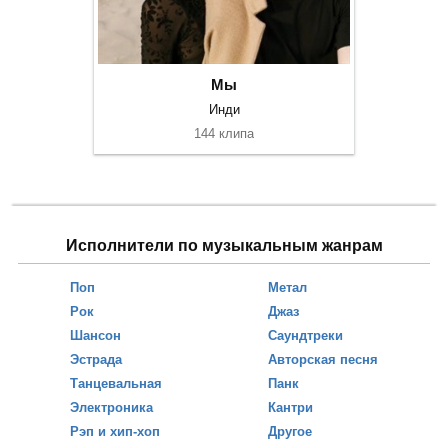
Мы
Инди
144 клипа
Исполнители по музыкальным жанрам
Поп
Метал
Рок
Джаз
Шансон
Саундтреки
Эстрада
Авторская песня
Танцевальная
Панк
Электроника
Кантри
Рэп и хип-хоп
Другое