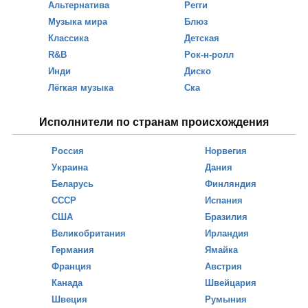
Альтернатива
Регги
Музыка мира
Блюз
Классика
Детская
R&B
Рок-н-ролл
Инди
Диско
Лёгкая музыка
Ска
Исполнители по странам происхождения
Россия
Норвегия
Украина
Дания
Беларусь
Финляндия
СССР
Испания
США
Бразилия
Великобритания
Ирландия
Германия
Ямайка
Франция
Австрия
Канада
Швейцария
Швеция
Румыния