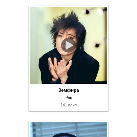
Земфира
Рок
141 клип