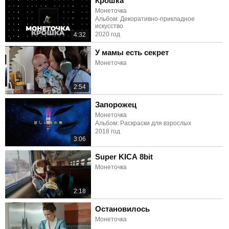
Крошка
Монеточка
Альбом: Декоративно-прикладное
искусство
2020 год
4:32
У мамы есть секрет
Монеточка
2:54
Запорожец
Монеточка
Альбом: Раскраски для взрослых
2018 год
3:06
Super KICA 8bit
Монеточка
2:18
Остановилось
Монеточка