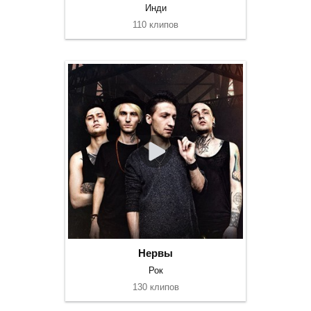
Инди
110 клипов
Нервы
Рок
130 клипов