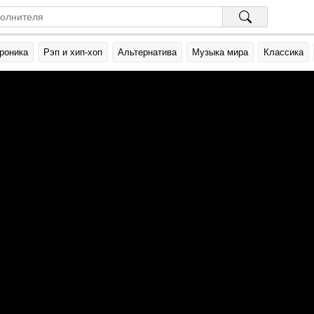
роника
Рэп и хип-хоп
Альтернатива
Музыка мира
Классика