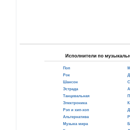
Исполнители по музыкаль
Поп
М
Рок
Д
Шансон
С
Эстрада
А
Танцевальная
П
Электроника
К
Рэп и хип-хоп
Д
Альтернатива
Р
Музыка мира
Б