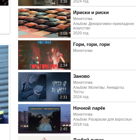
2024 год
3:36
Ириски и риски
Монеточка
Альбом: Декоративно-прикладное
искусство
2020 год
3:08
Гори, гори, гори
Монеточка
2:34
Заново
Монеточка
Альбом: Молитвы. Анекдоты.
Тосты.
2024 год
2:31
Ночной ларёк
Монеточка
Альбом: Раскраски для взрослых
2018 год
2:45
Любой дурак