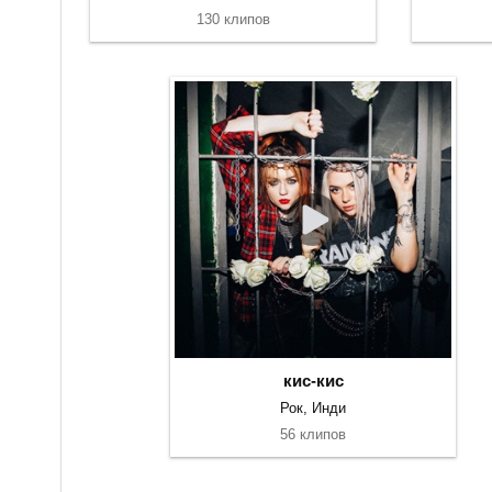
130 клипов
кис-кис
Рок, Инди
56 клипов