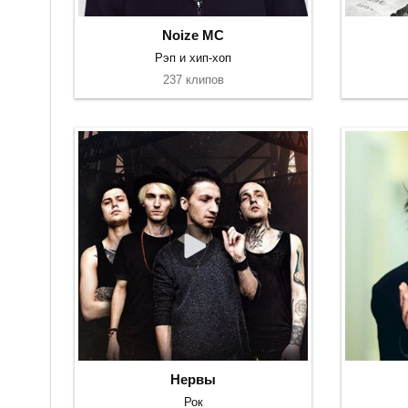
Noize MC
Рэп и хип-хоп
237 клипов
Нервы
Рок