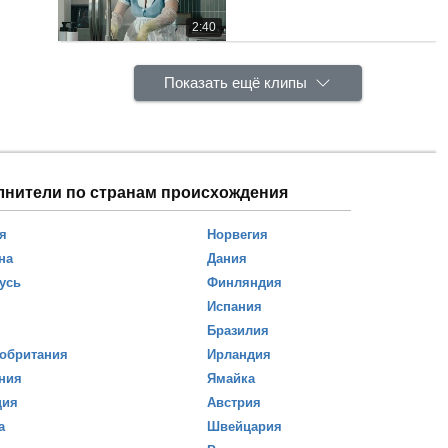
2:40
Показать ещё клипы
лнители по странам происхождения
я
Норвегия
на
Дания
усь
Финляндия
Испания
Бразилия
обритания
Ирландия
ния
Ямайка
ция
Австрия
а
Швейцария