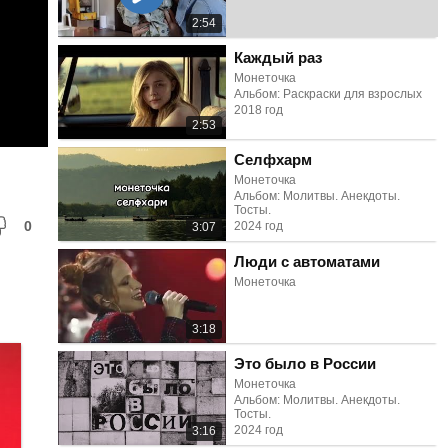
2:54
Каждый раз
Монеточка
Альбом: Раскраски для взрослых
2018 год
2:53
Селфхарм
Монеточка
Альбом: Молитвы. Анекдоты.
Тосты.
0
2024 год
3:07
Люди с автоматами
Монеточка
3:18
Это было в России
Монеточка
Альбом: Молитвы. Анекдоты.
Тосты.
2024 год
3:16