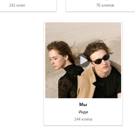
141 клип
76 клипов
Мы
Инди
144 клипа