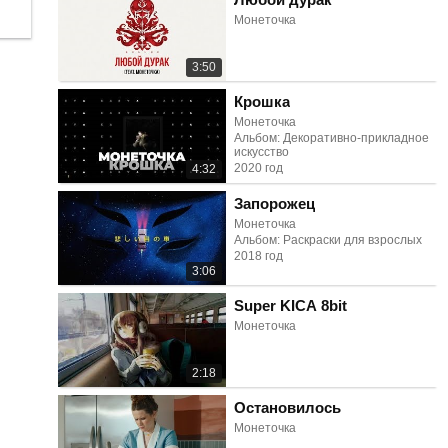
Монеточка
3:50
Крошка
Монеточка
Альбом: Декоративно-прикладное
искусство
2020 год
4:32
Запорожец
Монеточка
Альбом: Раскраски для взрослых
2018 год
3:06
Super KICA 8bit
Монеточка
2:18
Остановилось
Монеточка