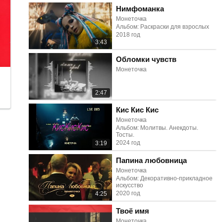
Нимфоманка
Монеточка
Альбом: Раскраски для взрослых
2018 год
3:43
Обломки чувств
Монеточка
2:47
Кис Кис Кис
Монеточка
Альбом: Молитвы. Анекдоты.
Тосты.
2024 год
3:19
Папина любовница
Монеточка
Альбом: Декоративно-прикладное
искусство
2020 год
4:25
Твоё имя
Монеточка