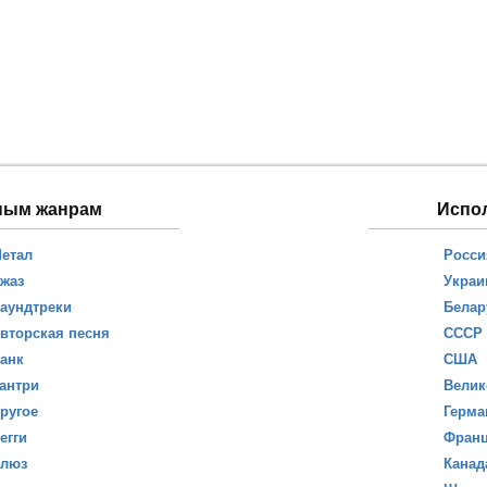
ным жанрам
Испо
етал
Росси
жаз
Украи
аундтреки
Белар
вторская песня
СССР
анк
США
антри
Велик
ругое
Герма
егги
Фран
люз
Канад