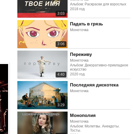
Альбом: Раскраски для взрослых
2018 год
3:03
Падать в грязь
Монеточка
3:06
Переживу
Монеточка
Альбом: Декоративно-прикладное
искусство
2020 год
4:40
Последняя дискотека
Монеточка
3:29
Монополия
Монеточка
Альбом: Молитвы. Анекдоты.
Тосты.