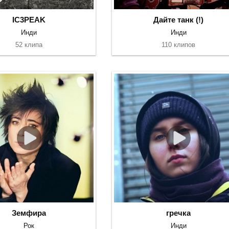
IC3PEAK
Дайте танк (!)
Инди
Инди
52 клипа
110 клипов
Земфира
гречка
Рок
Инди