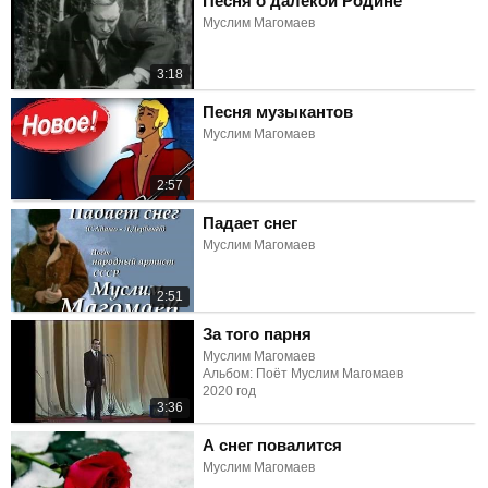
Песня о далёкой Родине
Муслим Магомаев
3:18
Песня музыкантов
Муслим Магомаев
2:57
Падает снег
Муслим Магомаев
2:51
За того парня
Муслим Магомаев
Альбом: Поёт Муслим Магомаев
2020 год
3:36
А снег повалится
Муслим Магомаев