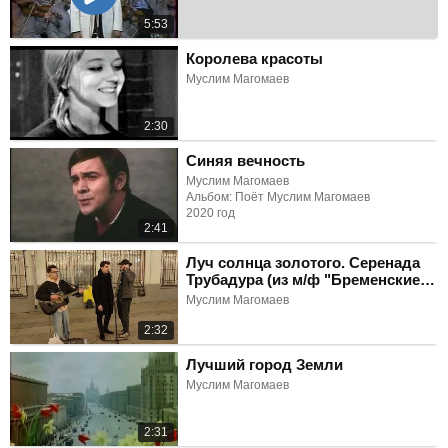
5:53
Королева красоты
Муслим Магомаев
2:30
Синяя вечность
Муслим Магомаев
Альбом: Поёт Муслим Магомаев
2020 год
2:41
Луч солнца золотого. Серенада
Трубадура (из м/ф "Бременские
музыканты")
Муслим Магомаев
2:32
Лучший город Земли
Муслим Магомаев
2:31