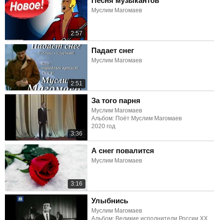
Песня музыкантов
Муслим Магомаев
2:57
Падает снег
Муслим Магомаев
2:51
За того парня
Муслим Магомаев
Альбом: Поёт Муслим Магомаев
2020 год
3:36
А снег повалится
Муслим Магомаев
3:16
Улыбнись
Муслим Магомаев
Альбом: Великие исполнители России ХХ