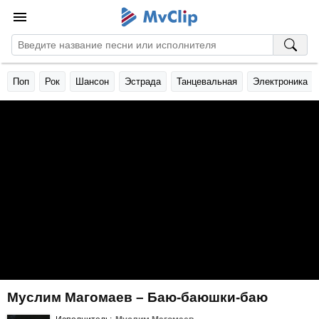
Поп
Рок
Шансон
Эстрада
Танцевальная
Электроника
Муслим Магомаев – Баю-баюшки-баю