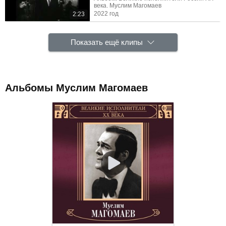
века. Муслим Магомаев
2022 год
2:23
Показать ещё клипы
Альбомы Муслим Магомаев