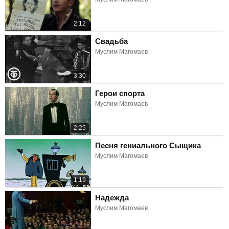
2:12
Свадьба
Муслим Магомаев
3:30
Герои спорта
Муслим Магомаев
2:25
Песня гениального Сыщика
Муслим Магомаев
1:19
Надежда
Муслим Магомаев