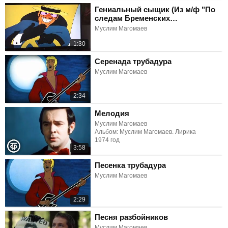
Гениальный сыщик (Из м/ф "По
следам Бременских
музыкантов")
Муслим Магомаев
1:30
Серенада трубадура
Муслим Магомаев
2:34
Мелодия
Муслим Магомаев
Альбом: Муслим Магомаев. Лирика
1974 год
3:58
Песенка трубадура
Муслим Магомаев
2:29
Песня разбойников
Муслим Магомаев