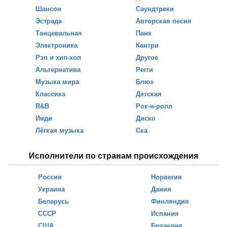
Шансон
Саундтреки
Эстрада
Авторская песня
Танцевальная
Панк
Электроника
Кантри
Рэп и хип-хоп
Другое
Альтернатива
Регги
Музыка мира
Блюз
Классика
Детская
R&B
Рок-н-ролл
Инди
Диско
Лёгкая музыка
Ска
Исполнители по странам происхождения
Россия
Норвегия
Украина
Дания
Беларусь
Финляндия
СССР
Испания
США
Бразилия