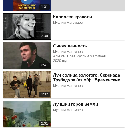
1:31
Королева красоты
Муслим Магомаев
2:30
Синяя вечность
Муслим Магомаев
Альбом: Поёт Муслим Магомаев
2020 год
2:41
Луч солнца золотого. Серенада
Трубадура (из м/ф "Бременские
музыканты")
Муслим Магомаев
2:32
Лучший город Земли
Муслим Магомаев
2:31