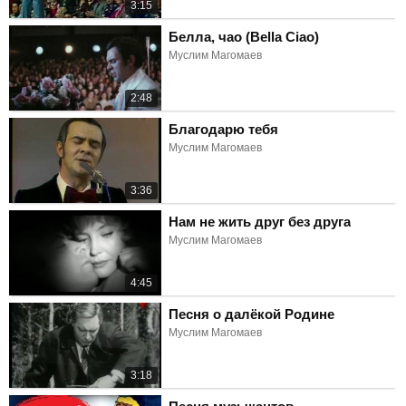
3:15
Белла, чао (Bella Ciao)
Муслим Магомаев
2:48
Благодарю тебя
Муслим Магомаев
3:36
Нам не жить друг без друга
Муслим Магомаев
4:45
Песня о далёкой Родине
Муслим Магомаев
3:18