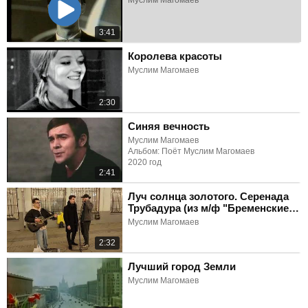
Муслим Магомаев
3:41
Королева красоты
Муслим Магомаев
2:30
Синяя вечность
Муслим Магомаев
Альбом: Поёт Муслим Магомаев
2020 год
2:41
Луч солнца золотого. Серенада
Трубадура (из м/ф "Бременские
музыканты")
Муслим Магомаев
2:32
Лучший город Земли
Муслим Магомаев