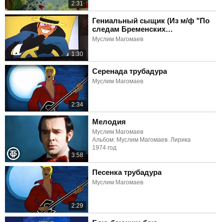
2:31
Гениальный сыщик (Из м/ф "По
следам Бременских
музыкантов")
Муслим Магомаев
1:30
Серенада трубадура
Муслим Магомаев
2:34
Мелодия
Муслим Магомаев
Альбом: Муслим Магомаев. Лирика
1974 год
3:58
Песенка трубадура
Муслим Магомаев
2:29