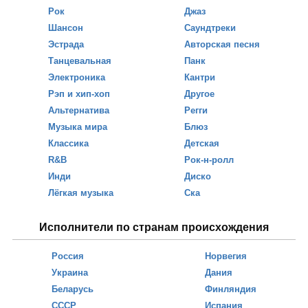
Рок
Джаз
Шансон
Саундтреки
Эстрада
Авторская песня
Танцевальная
Панк
Электроника
Кантри
Рэп и хип-хоп
Другое
Альтернатива
Регги
Музыка мира
Блюз
Классика
Детская
R&B
Рок-н-ролл
Инди
Диско
Лёгкая музыка
Ска
Исполнители по странам происхождения
Россия
Норвегия
Украина
Дания
Беларусь
Финляндия
СССР
Испания