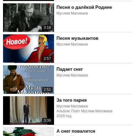
Песня о далёкой Родине
Муслим Магомаев
3:18
Песня музыкантов
Муслим Магомаев
2:57
Падает снег
Муслим Магомаев
2:51
За того парня
Муслим Магомаев
Альбом: Поёт Муслим Магомаев
2020 год
3:36
А снег повалится