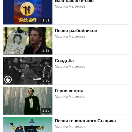
Баю-баюшки-баю
Муслим Магомаев
1:31
Песня разбойников
Муслим Магомаев
2:12
Свадьба
Муслим Магомаев
3:30
Герои спорта
Муслим Магомаев
2:25
Песня гениального Сыщика
Муслим Магомаев