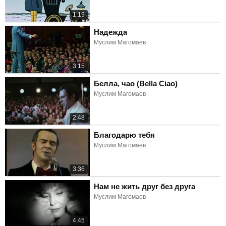
1:19
Надежда
Муслим Магомаев
3:15
Белла, чао (Bella Ciao)
Муслим Магомаев
2:48
Благодарю тебя
Муслим Магомаев
3:36
Нам не жить друг без друга
Муслим Магомаев
4:45