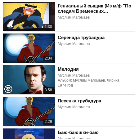
Гениальный сыщик (Из м/ф "По
следам Бременских
музыкантов")
Муслим Магомаев
1:30
Серенада трубадура
Муслим Магомаев
2:34
Мелодия
Муслим Магомаев
Альбом: Муслим Магомаев. Лирика
1974 год
3:58
Песенка трубадура
Муслим Магомаев
2:29
Баю-баюшки-баю
Муслим Магомаев