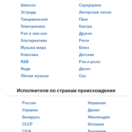
Шансон
Саундтреки
Эстрада
Авторская песня
Танцевальная
Панк
Электроника
Кантри
Рэп и хип-хоп
Другое
Альтернатива
Регги
Музыка мира
Блюз
Классика
Детская
R&B
Рок-н-ролл
Инди
Диско
Лёгкая музыка
Ска
Исполнители по странам происхождения
Россия
Норвегия
Украина
Дания
Беларусь
Финляндия
СССР
Испания
США
Бразилия