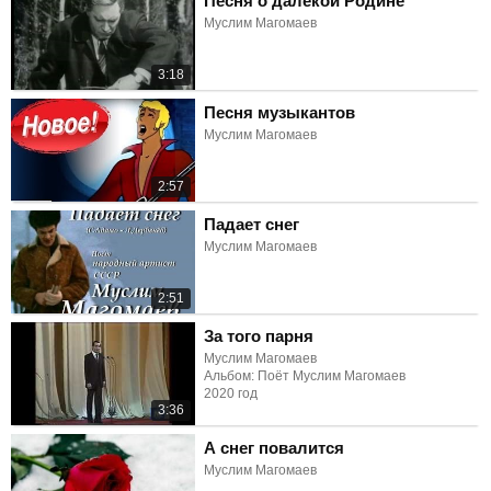
Песня о далёкой Родине
Муслим Магомаев
3:18
Песня музыкантов
Муслим Магомаев
2:57
Падает снег
Муслим Магомаев
2:51
За того парня
Муслим Магомаев
Альбом: Поёт Муслим Магомаев
2020 год
3:36
А снег повалится
Муслим Магомаев