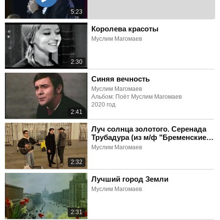
5:23
Королева красоты
Муслим Магомаев
2:30
Синяя вечность
Муслим Магомаев
Альбом: Поёт Муслим Магомаев
2020 год
2:41
Луч солнца золотого. Серенада
Трубадура (из м/ф "Бременские
музыканты")
Муслим Магомаев
2:32
Лучший город Земли
Муслим Магомаев
2:31