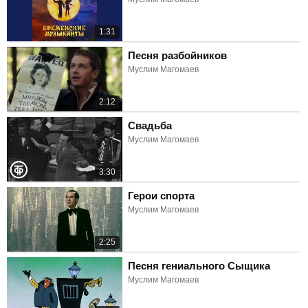
1:31
Песня разбойников
Муслим Магомаев
2:12
Свадьба
Муслим Магомаев
3:30
Герои спорта
Муслим Магомаев
2:25
Песня гениального Сыщика
Муслим Магомаев