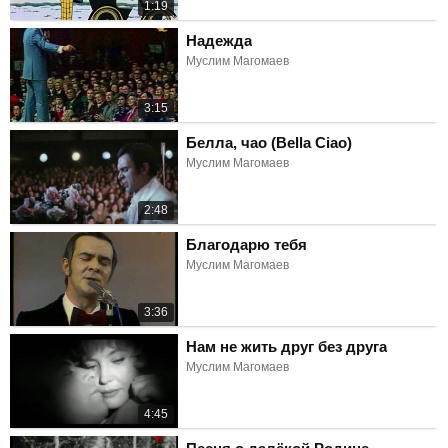
1:19
Надежда
Муслим Магомаев
3:15
Белла, чао (Bella Ciao)
Муслим Магомаев
2:48
Благодарю тебя
Муслим Магомаев
3:36
Нам не жить друг без друга
Муслим Магомаев
4:45