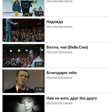
Муслим Магомаев
1:19
Надежда
Муслим Магомаев
3:15
Белла, чао (Bella Ciao)
Муслим Магомаев
2:48
Благодарю тебя
Муслим Магомаев
3:36
Нам не жить друг без друга
Муслим Магомаев