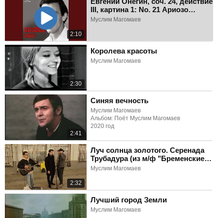
Евгений Онегин, соч. 24, действие
III, картина 1: No. 21 Ариозо
Онегина "Ужель та самая
Муслим Магомаев
Татьяна"
2:10
Королева красоты
Муслим Магомаев
2:30
Синяя вечность
Муслим Магомаев
Альбом: Поёт Муслим Магомаев
2020 год
2:41
Луч солнца золотого. Серенада
Трубадура (из м/ф "Бременские
музыканты")
Муслим Магомаев
2:32
Лучший город Земли
Муслим Магомаев