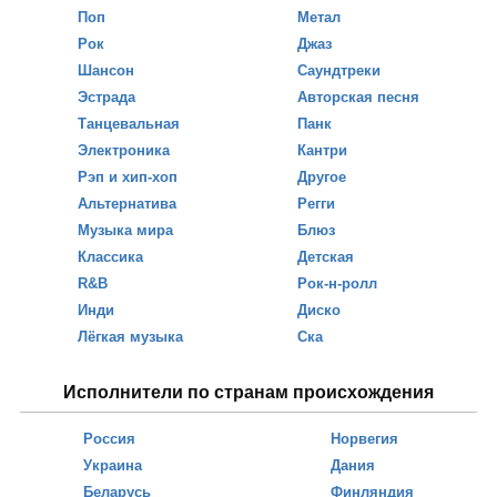
Поп
Метал
Рок
Джаз
Шансон
Саундтреки
Эстрада
Авторская песня
Танцевальная
Панк
Электроника
Кантри
Рэп и хип-хоп
Другое
Альтернатива
Регги
Музыка мира
Блюз
Классика
Детская
R&B
Рок-н-ролл
Инди
Диско
Лёгкая музыка
Ска
Исполнители по странам происхождения
Россия
Норвегия
Украина
Дания
Беларусь
Финляндия