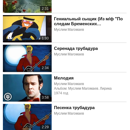
2:31
Гениальный сыщик (Из м/ф "По
следам Бременских
музыкантов")
Муслим Магомаев
1:30
Серенада трубадура
Муслим Магомаев
2:34
Мелодия
Муслим Магомаев
Альбом: Муслим Магомаев. Лирика
1974 год
3:58
Песенка трубадура
Муслим Магомаев
2:29