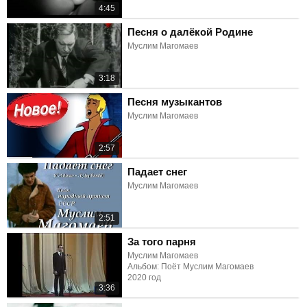
4:45
Песня о далёкой Родине
Муслим Магомаев
3:18
Песня музыкантов
Муслим Магомаев
2:57
Падает снег
Муслим Магомаев
2:51
За того парня
Муслим Магомаев
Альбом: Поёт Муслим Магомаев
2020 год
3:36