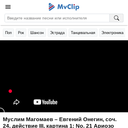
Поп
Рок
Шансон
Эстрада
Танцевальная
Электроника
Муслим Магомаев – Евгений Онегин, соч.
24, действие III, картина 1: No. 21 Ариозо