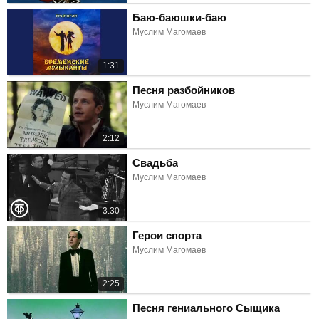
Баю-баюшки-баю
Муслим Магомаев
1:31
Песня разбойников
Муслим Магомаев
2:12
Свадьба
Муслим Магомаев
3:30
Герои спорта
Муслим Магомаев
2:25
Песня гениального Сыщика