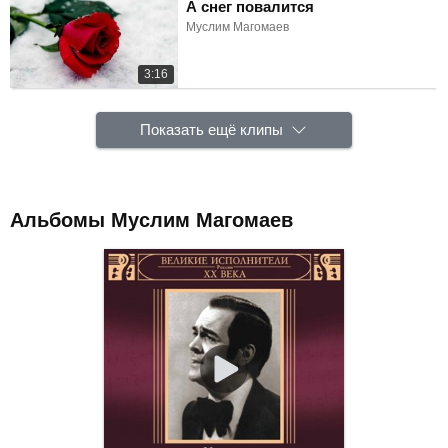
А снег повалится
Муслим Магомаев
3:16
Показать ещё клипы
Альбомы Муслим Магомаев