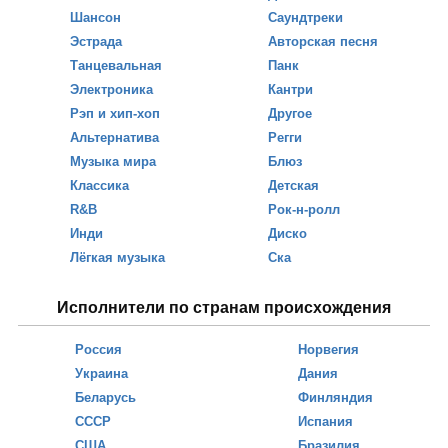
Шансон
Саундтреки
Эстрада
Авторская песня
Танцевальная
Панк
Электроника
Кантри
Рэп и хип-хоп
Другое
Альтернатива
Регги
Музыка мира
Блюз
Классика
Детская
R&B
Рок-н-ролл
Инди
Диско
Лёгкая музыка
Ска
Исполнители по странам происхождения
Россия
Норвегия
Украина
Дания
Беларусь
Финляндия
СССР
Испания
США
Бразилия