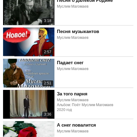
Песня о далёкой Родине
Муслим Магомаев
3:18
Песня музыкантов
Муслим Магомаев
2:57
Падает снег
Муслим Магомаев
2:51
За того парня
Муслим Магомаев
Альбом: Поёт Муслим Магомаев
2020 год
3:36
А снег повалится
Муслим Магомаев