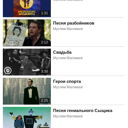
1:31
Песня разбойников
Муслим Магомаев
2:12
Свадьба
Муслим Магомаев
3:30
Герои спорта
Муслим Магомаев
2:25
Песня гениального Сыщика
Муслим Магомаев