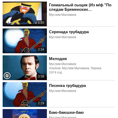
Гениальный сыщик (Из м/ф "По
следам Бременских
музыкантов")
Муслим Магомаев
1:30
Серенада трубадура
Муслим Магомаев
2:34
Мелодия
Муслим Магомаев
Альбом: Муслим Магомаев. Лирика
1974 год
3:58
Песенка трубадура
Муслим Магомаев
2:29
Баю-баюшки-баю
Муслим Магомаев