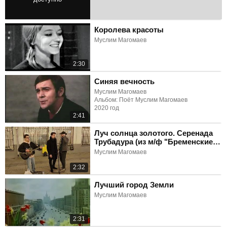
3:07
Королева красоты
Муслим Магомаев
2:30
Синяя вечность
Муслим Магомаев
Альбом: Поёт Муслим Магомаев
2020 год
2:41
Луч солнца золотого. Серенада
Трубадура (из м/ф "Бременские
музыканты")
Муслим Магомаев
2:32
Лучший город Земли
Муслим Магомаев
2:31