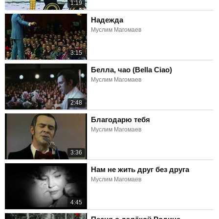
1:19
Надежда
Муслим Магомаев
3:15
Белла, чао (Bella Ciao)
Муслим Магомаев
2:48
Благодарю тебя
Муслим Магомаев
3:36
Нам не жить друг без друга
Муслим Магомаев
4:45