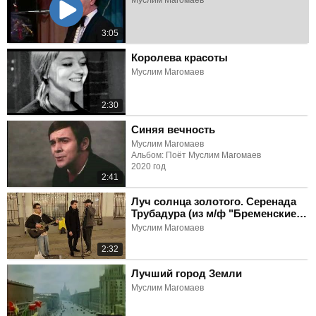
Муслим Магомаев
3:05
Королева красоты
Муслим Магомаев
2:30
Синяя вечность
Муслим Магомаев
Альбом: Поёт Муслим Магомаев
2020 год
2:41
Луч солнца золотого. Серенада
Трубадура (из м/ф "Бременские
музыканты")
Муслим Магомаев
2:32
Лучший город Земли
Муслим Магомаев