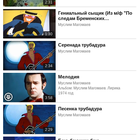
2:31
Гениальный сыщик (Из м/ф "По
следам Бременских
музыкантов")
Муслим Магомаев
1:30
Серенада трубадура
Муслим Магомаев
2:34
Мелодия
Муслим Магомаев
Альбом: Муслим Магомаев. Лирика
1974 год
3:58
Песенка трубадура
Муслим Магомаев
2:29