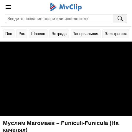
Поп
Рок
Шансон
Эстрада
Танцевальная
Электроника
Муслим Магомаев – Funiculi-Funicula (На
качелях)