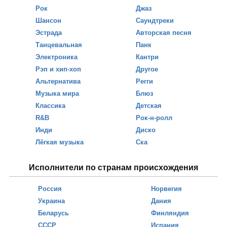
Рок
Джаз
Шансон
Саундтреки
Эстрада
Авторская песня
Танцевальная
Панк
Электроника
Кантри
Рэп и хип-хоп
Другое
Альтернатива
Регги
Музыка мира
Блюз
Классика
Детская
R&B
Рок-н-ролл
Инди
Диско
Лёгкая музыка
Ска
Исполнители по странам происхождения
Россия
Норвегия
Украина
Дания
Беларусь
Финляндия
СССР
Испания