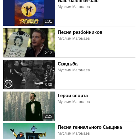
Баю-баюшки-баю
Муслим Магомаев
1:31
Песня разбойников
Муслим Магомаев
2:12
Свадьба
Муслим Магомаев
3:30
Герои спорта
Муслим Магомаев
2:25
Песня гениального Сыщика
Муслим Магомаев