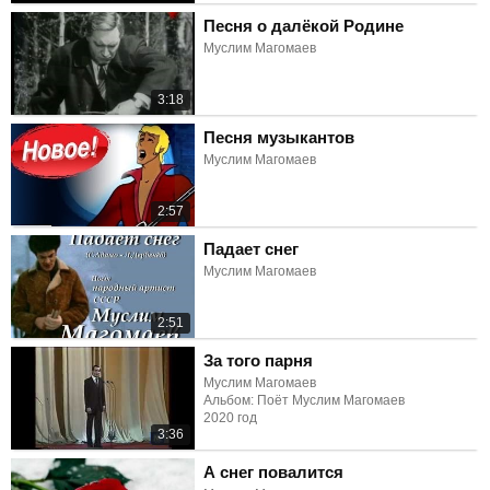
Песня о далёкой Родине
Муслим Магомаев
3:18
Песня музыкантов
Муслим Магомаев
2:57
Падает снег
Муслим Магомаев
2:51
За того парня
Муслим Магомаев
Альбом: Поёт Муслим Магомаев
2020 год
3:36
А снег повалится