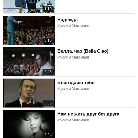
1:19
Надежда
Муслим Магомаев
3:15
Белла, чао (Bella Ciao)
Муслим Магомаев
2:48
Благодарю тебя
Муслим Магомаев
3:36
Нам не жить друг без друга
Муслим Магомаев
4:45