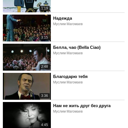
1:19
Надежда
Муслим Магомаев
3:15
Белла, чао (Bella Ciao)
Муслим Магомаев
2:48
Благодарю тебя
Муслим Магомаев
3:36
Нам не жить друг без друга
Муслим Магомаев
4:45