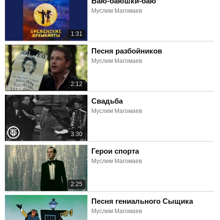
Баю-баюшки-баю
Муслим Магомаев
1:31
Песня разбойников
Муслим Магомаев
2:12
Свадьба
Муслим Магомаев
3:30
Герои спорта
Муслим Магомаев
2:25
Песня гениального Сыщика
Муслим Магомаев