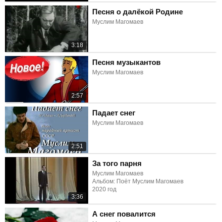
Песня о далёкой Родине
Муслим Магомаев
3:18
Песня музыкантов
Муслим Магомаев
2:57
Падает снег
Муслим Магомаев
2:51
За того парня
Муслим Магомаев
Альбом: Поёт Муслим Магомаев
2020 год
3:36
А снег повалится