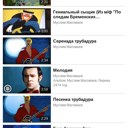
2:31
Гениальный сыщик (Из м/ф "По
следам Бременских
музыкантов")
Муслим Магомаев
1:30
Серенада трубадура
Муслим Магомаев
2:34
Мелодия
Муслим Магомаев
Альбом: Муслим Магомаев. Лирика
1974 год
3:58
Песенка трубадура
Муслим Магомаев
2:29