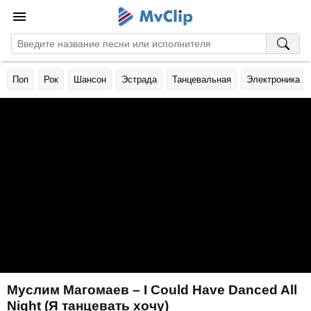
Поп
Рок
Шансон
Эстрада
Танцевальная
Электроника
Муслим Магомаев – I Could Have Danced All
Night (Я танцевать хочу)