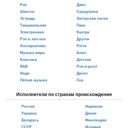
Рок
Джаз
Шансон
Саундтреки
Эстрада
Авторская песня
Танцевальная
Панк
Электроника
Кантри
Рэп и хип-хоп
Другое
Альтернатива
Регги
Музыка мира
Блюз
Классика
Детская
R&B
Рок-н-ролл
Инди
Диско
Лёгкая музыка
Ска
Исполнители по странам происхождения
Россия
Норвегия
Украина
Дания
Беларусь
Финляндия
СССР
Испания