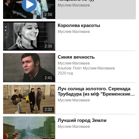
Муслим Магомаев
2:56
Королева красоты
Муслим Магомаев
2:30
Синяя вечность
Муслим Магомаев
Альбом: Поёт Муслим Магомаев
2020 год
2:41
Луч солнца золотого. Серенада
Трубадура (из м/ф "Бременские
музыканты")
Муслим Магомаев
2:32
Лучший город Земли
Муслим Магомаев